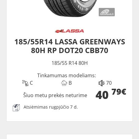
185/55R14 LASSA GREENWAYS
80H RP DOT20 CBB70
185/55 R14 80H
Tinkamumas modeliams:
C
B
70
79€
40
Šiuo metu prekės neturime
Atsiėmimas rugpjūčio 7 d.