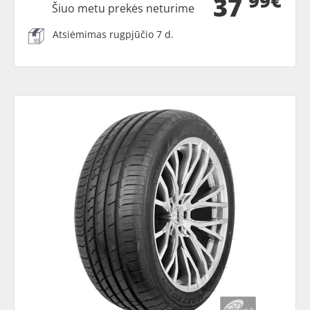
99€
37
Šiuo metu prekės neturime
Atsiėmimas rugpjūčio 7 d.