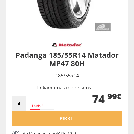
Padanga 185/55R14 Matador
MP47 80H
185/55R14
Tinkamumas modeliams:
99€
74
Likutis 4
PIRKTI
Atsiėmimas rugpjūčio 12 d.