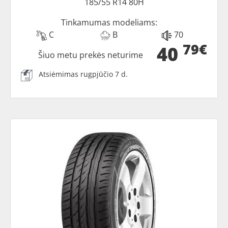
185/55 R14 80H
Tinkamumas modeliams:
C
B
70
79€
40
Šiuo metu prekės neturime
Atsiėmimas rugpjūčio 7 d.