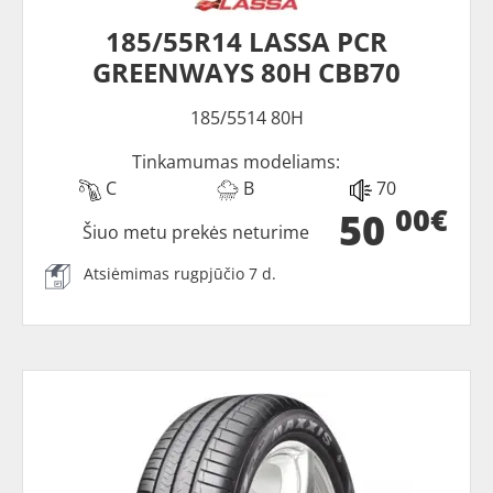
185/55R14 LASSA PCR
GREENWAYS 80H CBB70
185/5514 80H
Tinkamumas modeliams:
C
B
70
00€
50
Šiuo metu prekės neturime
Atsiėmimas rugpjūčio 7 d.