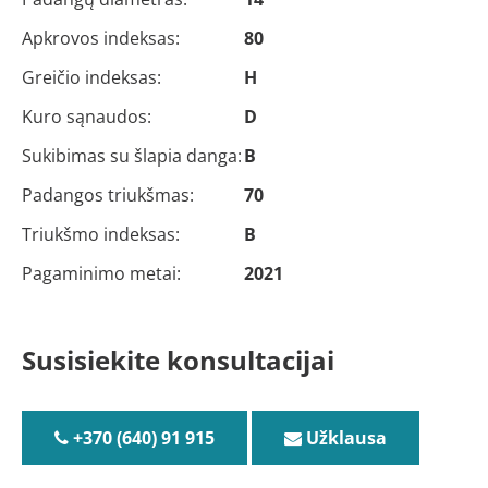
Apkrovos indeksas:
80
Greičio indeksas:
H
Kuro sąnaudos:
D
Sukibimas su šlapia danga:
B
Padangos triukšmas:
70
Triukšmo indeksas:
B
Pagaminimo metai:
2021
Susisiekite konsultacijai
+370 (640) 91 915
Užklausa