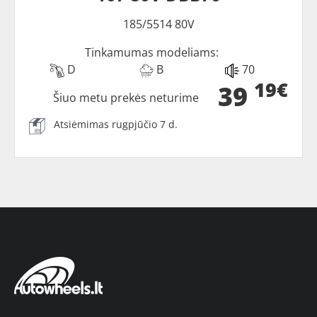
185/5514 80V
Tinkamumas modeliams:
D
B
70
19€
39
Šiuo metu prekės neturime
Atsiėmimas rugpjūčio 7 d.