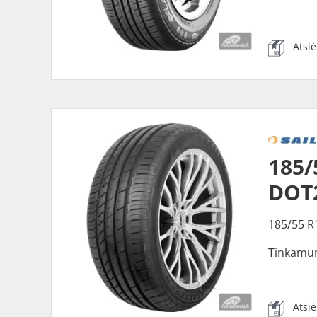
Atsi
185/
DOT
185/55 R
Tinkamu
Atsi