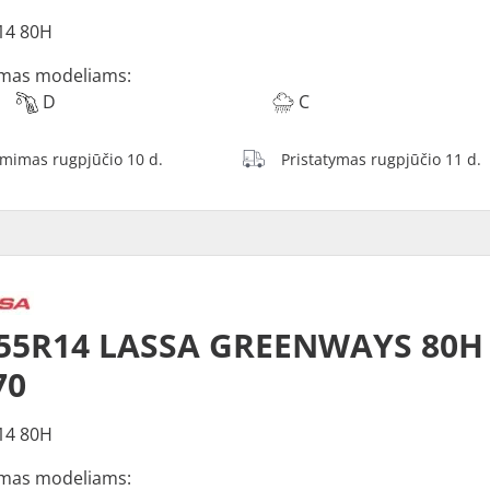
14 80H
mas modeliams:
D
C
ėmimas rugpjūčio 10 d.
Pristatymas rugpjūčio 11 d.
/55R14 LASSA GREENWAYS 80H
70
14 80H
mas modeliams: