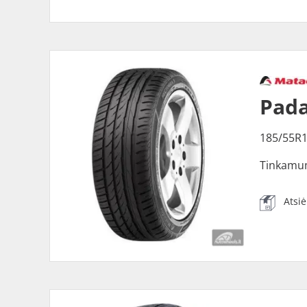
Pada
185/55R
Tinkamu
Atsi