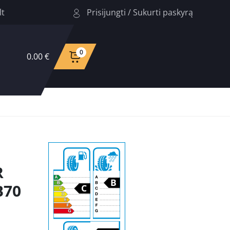
Prisijungti
/
Sukurti paskyrą
lt
0
0.00 €
R
B70