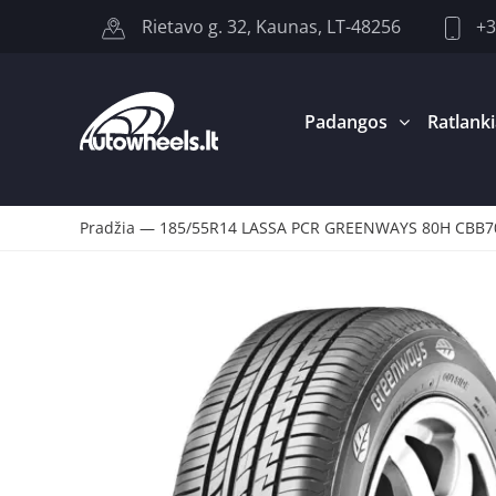
+3
Rietavo g. 32, Kaunas, LT-48256
Padangos
Ratlanki
Pradžia
—
185/55R14 LASSA PCR GREENWAYS 80H CBB7