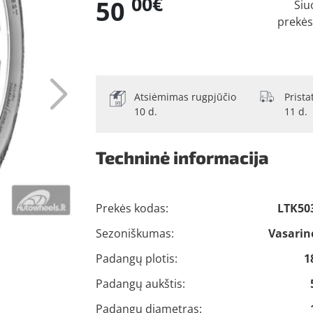
00€
50
Šiu
prekės
Atsiėmimas rugpjūčio
Prist
10 d.
11 d.
Techninė informacija
Prekės kodas:
LTK50
Sezoniškumas:
Vasarin
Padangų plotis:
1
Padangų aukštis:
Padangų diametras: