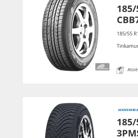
185
CBB
185/55 R
Tinkamu
Atsi
185/
3PM