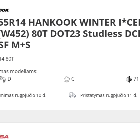
/55R14 HANKOOK WINTER I*CE
(W452) 80T DOT23 Studless DC
SF M+S
14 80T
mas modeliams:
D
C
71
ėmimas rugpjūčio 10 d.
Pristatymas rugpjūčio 11 d.