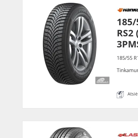
185
RS2 
3PM
185/55 R
Tinkamu
Atsi