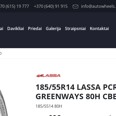
70 (615) 19 777
+370 (640) 91 915
info@autowheels.
ai
Davikliai
Priedai
Galerija
Straipsniai
Kontaktai
0
185/55R14 LASSA PC
GREENWAYS 80H CB
185/5514 80H