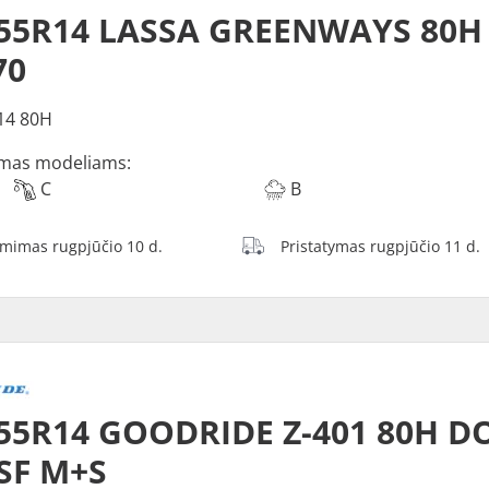
/55R14 LASSA GREENWAYS 80H
70
14 80H
mas modeliams:
C
B
ėmimas rugpjūčio 10 d.
Pristatymas rugpjūčio 11 d.
55R14 GOODRIDE Z-401 80H D
SF M+S