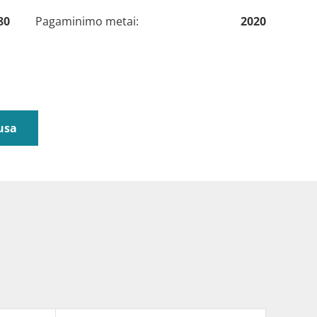
80
Pagaminimo metai:
2020
usa