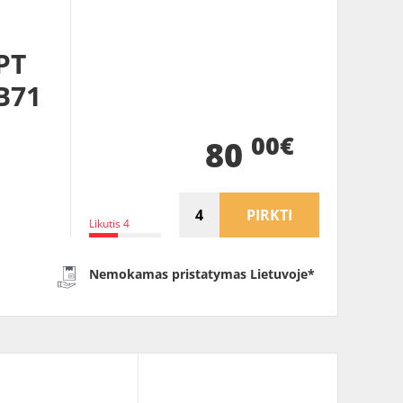
PT
B71
00€
80
PIRKTI
Likutis 4
Nemokamas pristatymas Lietuvoje*