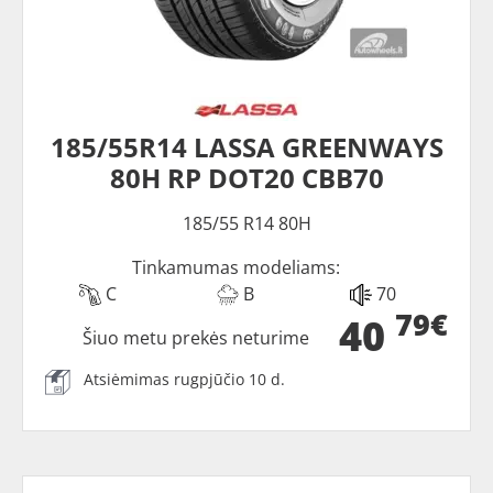
185/55R14 LASSA GREENWAYS
80H RP DOT20 CBB70
185/55 R14 80H
Tinkamumas modeliams:
C
B
70
79€
40
Šiuo metu prekės neturime
Atsiėmimas rugpjūčio 10 d.