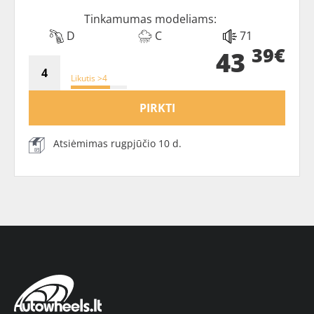
Tinkamumas modeliams:
D
C
71
39€
43
Likutis >4
PIRKTI
Atsiėmimas rugpjūčio 10 d.