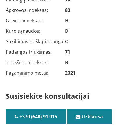
Apkrovos indeksas:
80
Greičio indeksas:
H
Kuro sąnaudos:
D
Sukibimas su šlapia danga:
C
Padangos triukšmas:
71
Triukšmo indeksas:
B
Pagaminimo metai:
2021
Susisiekite konsultacijai
+370 (640) 91 915
Užklausa