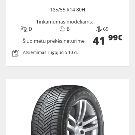
185/55 R14 80H
Tinkamumas modeliams:
D
B
69
99€
41
Šiuo metu prekės neturime
Atsiėmimas rugpjūčio 10 d.