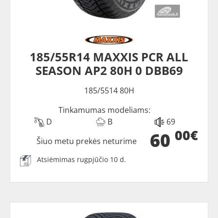
185/55R14 MAXXIS PCR ALL
SEASON AP2 80H 0 DBB69
185/5514 80H
Tinkamumas modeliams:
D
B
69
00€
60
Šiuo metu prekės neturime
Atsiėmimas rugpjūčio 10 d.