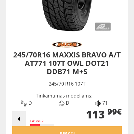
245/70R16 MAXXIS BRAVO A/T
AT771 107T OWL DOT21
DDB71 M+S
245/70 R16 107T
Tinkamumas modeliams:
D
D
71
99€
113
Likutis 2
PIRKTI