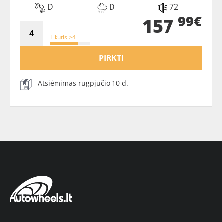
D
D
72
99€
157
Likutis >4
PIRKTI
Atsiėmimas rugpjūčio 10 d.