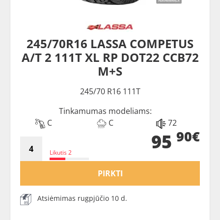
245/70R16 LASSA COMPETUS
A/T 2 111T XL RP DOT22 CCB72
M+S
245/70 R16 111T
Tinkamumas modeliams:
C
C
72
90€
95
Likutis 2
PIRKTI
Atsiėmimas rugpjūčio 10 d.