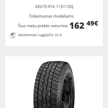
245/70 R16 113/110Q
Tinkamumas modeliams:
49€
162
Šiuo metu prekės neturime
Atsiėmimas rugpjūčio 10 d.