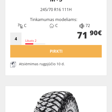
245/70 R16 111H
Tinkamumas modeliams:
C
C
72
90€
71
Likutis 2
PIRKTI
Atsiėmimas rugpjūčio 10 d.