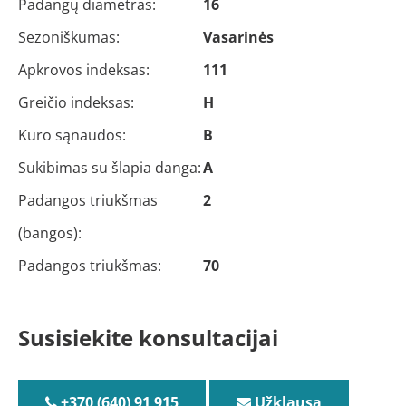
Padangų diametras:
16
Sezoniškumas:
Vasarinės
Apkrovos indeksas:
111
Greičio indeksas:
H
Kuro sąnaudos:
B
Sukibimas su šlapia danga:
A
Padangos triukšmas
2
(bangos):
Padangos triukšmas:
70
Susisiekite konsultacijai
+370 (640) 91 915
Užklausa