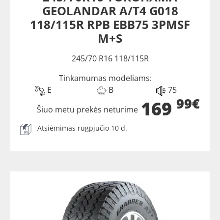
GEOLANDAR A/T4 G018
118/115R RPB EBB75 3PMSF
M+S
245/70 R16 118/115R
Tinkamumas modeliams:
E
B
75
99€
169
Šiuo metu prekės neturime
Atsiėmimas rugpjūčio 10 d.