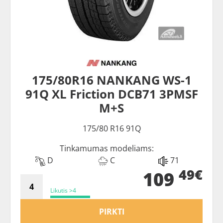
175/80R16 NANKANG WS-1
91Q XL Friction DCB71 3PMSF
M+S
175/80 R16 91Q
Tinkamumas modeliams:
D
C
71
49€
109
Likutis >4
PIRKTI