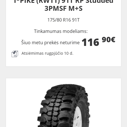
I*PIKE (RW11) 91T RP Studded
3PMSF M+S
175/80 R16 91T
Tinkamumas modeliams:
90€
116
Šiuo metu prekės neturime
Atsiėmimas rugpjūčio 10 d.