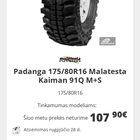
Padanga 175/80R16 Malatesta
Kaiman 91Q M+S
175/80R16
Tinkamumas modeliams:
90€
107
Šiuo metu prekės neturime
Atsiėmimas rugpjūčio 28 d.