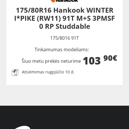
175/80R16 Hankook WINTER
I*PIKE (RW11) 91T M+S 3PMSF
0 RP Studdable
175/8016 91T
Tinkamumas modeliams:
90€
103
Šiuo metu prekės neturime
Atsiėmimas rugpjūčio 10 d.