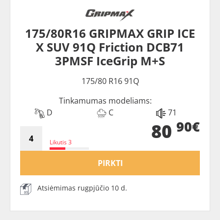
175/80R16 GRIPMAX GRIP ICE
X SUV 91Q Friction DCB71
3PMSF IceGrip M+S
175/80 R16 91Q
Tinkamumas modeliams:
D
C
71
90€
80
Likutis 3
PIRKTI
Atsiėmimas rugpjūčio 10 d.