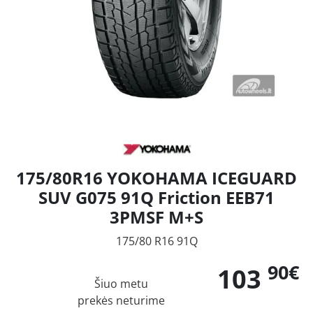
175/80R16 YOKOHAMA ICEGUARD
SUV G075 91Q Friction EEB71
3PMSF M+S
175/80 R16 91Q
90€
103
Šiuo metu
prekės neturime