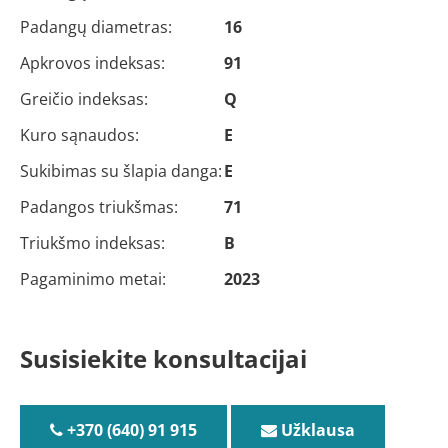
Padangų diametras:
16
Apkrovos indeksas:
91
Greičio indeksas:
Q
Kuro sąnaudos:
E
Sukibimas su šlapia danga:
E
Padangos triukšmas:
71
Triukšmo indeksas:
B
Pagaminimo metai:
2023
Susisiekite konsultacijai
+370 (640) 91 915
Užklausa