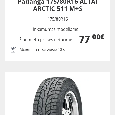
Padanga 175/80R16 ALTAI
ARCTIC-511 M+S
175/80R16
Tinkamumas modeliams:
00€
77
Šiuo metu prekės neturime
Atsiėmimas rugpjūčio 13 d.