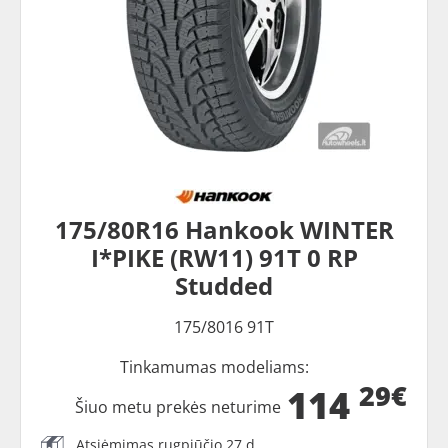
175/80R16 Hankook WINTER
I*PIKE (RW11) 91T 0 RP
Studded
175/8016 91T
Tinkamumas modeliams:
29€
114
Šiuo metu prekės neturime
Atsiėmimas rugpjūčio 27 d.