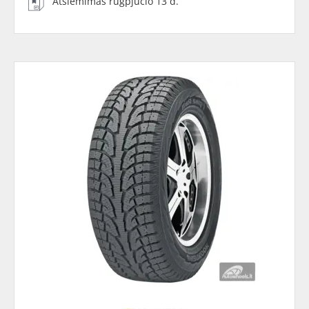
Atsiėmimas rugpjūčio 13 d.