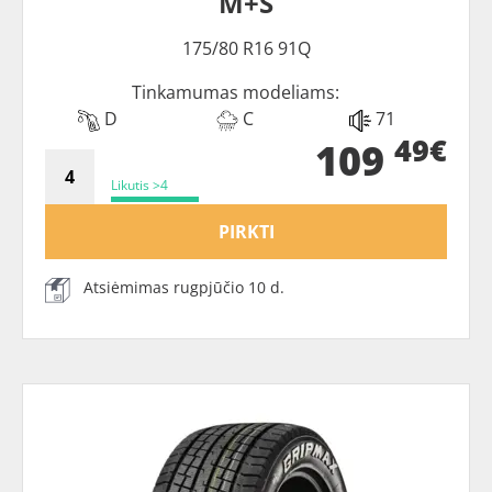
M+S
175/80 R16 91Q
Tinkamumas modeliams:
D
C
71
49€
109
Likutis >4
PIRKTI
Atsiėmimas rugpjūčio 10 d.