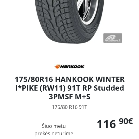
175/80R16 HANKOOK WINTER
I*PIKE (RW11) 91T RP Studded
3PMSF M+S
175/80 R16 91T
90€
116
Šiuo metu
prekės neturime