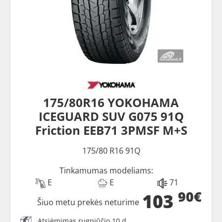
175/80R16 YOKOHAMA
ICEGUARD SUV G075 91Q
Friction EEB71 3PMSF M+S
175/80 R16 91Q
Tinkamumas modeliams:
E
E
71
90€
103
Šiuo metu prekės neturime
Atsiėmimas rugpjūčio 10 d.