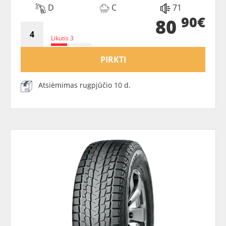
D
C
71
90€
80
Likutis 3
PIRKTI
Atsiėmimas rugpjūčio 10 d.