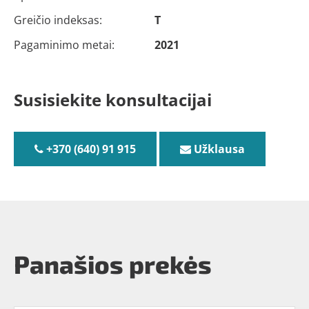
Greičio indeksas:
T
Pagaminimo metai:
2021
Susisiekite konsultacijai
+370 (640) 91 915
Užklausa
Panašios prekės