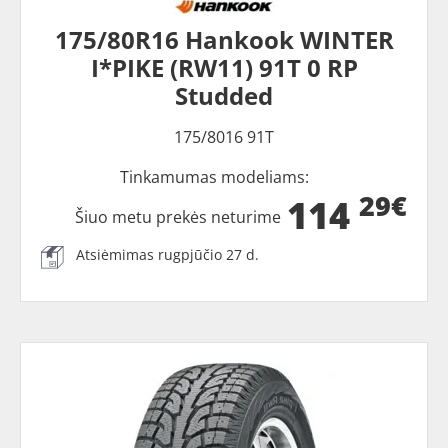
175/80R16 Hankook WINTER
I*PIKE (RW11) 91T 0 RP
Studded
175/8016 91T
Tinkamumas modeliams:
29€
114
Šiuo metu prekės neturime
Atsiėmimas rugpjūčio 27 d.