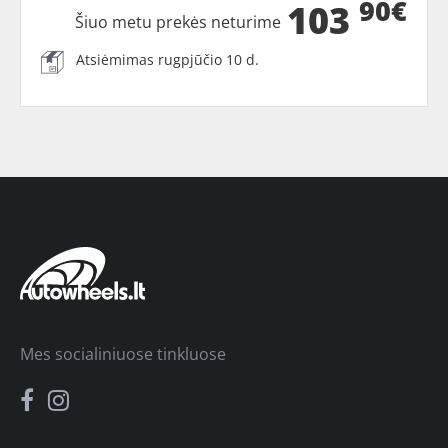
90€
103
Šiuo metu prekės neturime
Atsiėmimas rugpjūčio 10 d.
Mes socialiniuose tinkluose