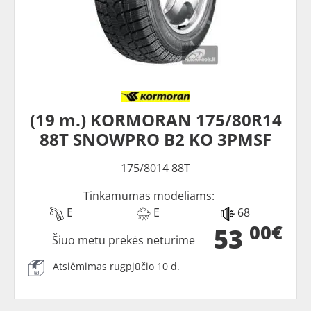
(19 m.) KORMORAN 175/80R14
88T SNOWPRO B2 KO 3PMSF
175/8014 88T
Tinkamumas modeliams:
E
E
68
00€
53
Šiuo metu prekės neturime
Atsiėmimas rugpjūčio 10 d.