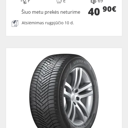
F
E
69
90€
40
Šiuo metu prekės neturime
Atsiėmimas rugpjūčio 10 d.