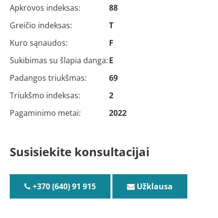
Apkrovos indeksas:
88
Greičio indeksas:
T
Kuro sąnaudos:
F
Sukibimas su šlapia danga:
E
Padangos triukšmas:
69
Triukšmo indeksas:
2
Pagaminimo metai:
2022
Susisiekite konsultacijai
+370 (640) 91 915
Užklausa