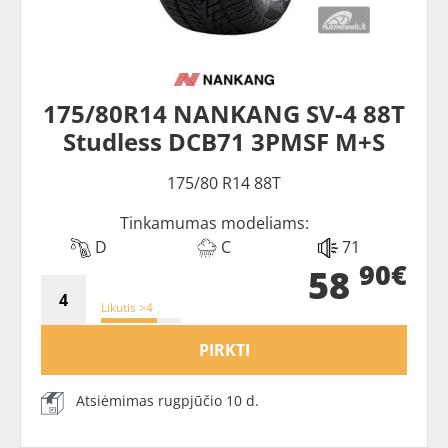
175/80R14 NANKANG SV-4 88T
Studless DCB71 3PMSF M+S
175/80 R14 88T
Tinkamumas modeliams:
D
C
71
90€
58
Likutis >4
PIRKTI
Atsiėmimas rugpjūčio 10 d.