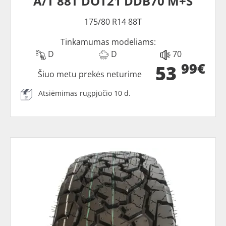
A/T 88T DOT21 DDB70 M+S
175/80 R14 88T
Tinkamumas modeliams:
D
D
70
99€
53
Šiuo metu prekės neturime
Atsiėmimas rugpjūčio 10 d.