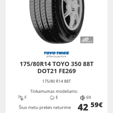
175/80R14 TOYO 350 88T
DOT21 FE269
175/80 R14 88T
Tinkamumas modeliams:
F
E
69
59€
42
Šiuo metu prekės neturime