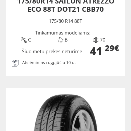
175/80R14 SAILUN ATREZZO
ECO 88T DOT21 CBB70
175/80 R14 88T
Tinkamumas modeliams:
C
B
70
29€
41
Šiuo metu prekės neturime
Atsiėmimas rugpjūčio 10 d.