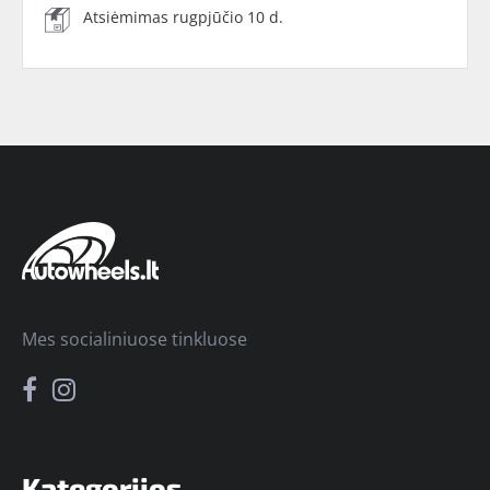
Atsiėmimas rugpjūčio 10 d.
Mes socialiniuose tinkluose
Kategorijos