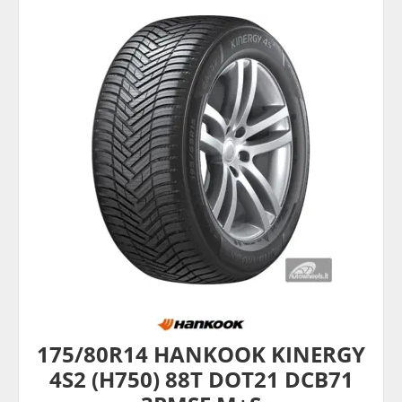
175/80R14 HANKOOK KINERGY
4S2 (H750) 88T DOT21 DCB71