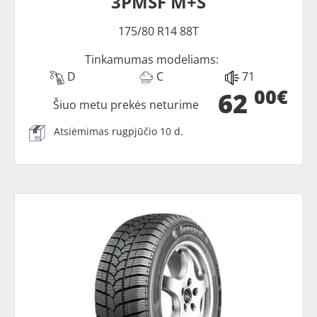
3PMSF M+S
175/80 R14 88T
Tinkamumas modeliams:
D
C
71
00€
62
Šiuo metu prekės neturime
Atsiėmimas rugpjūčio 10 d.