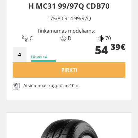
H MC31 99/97Q CDB70
175/80 R14 99/97Q
Tinkamumas modeliams:
C
D
70
39€
54
Likutis >4
PIRKTI
Atsiėmimas rugpjūčio 10 d.