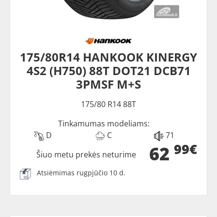
175/80R14 HANKOOK KINERGY
4S2 (H750) 88T DOT21 DCB71
3PMSF M+S
175/80 R14 88T
Tinkamumas modeliams:
D
C
71
99€
62
Šiuo metu prekės neturime
Atsiėmimas rugpjūčio 10 d.