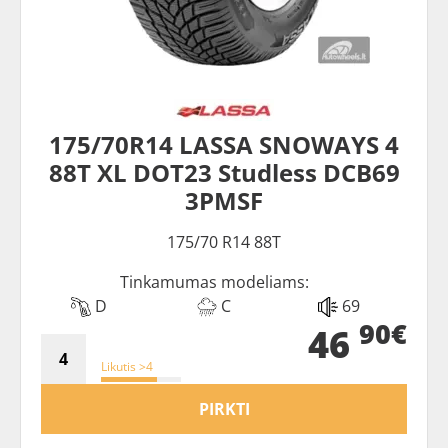
175/70R14 LASSA SNOWAYS 4
88T XL DOT23 Studless DCB69
3PMSF
175/70 R14 88T
Tinkamumas modeliams:
D
C
69
90€
46
Likutis >4
PIRKTI