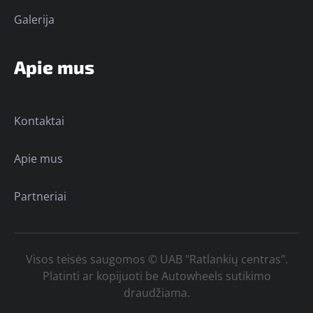
Galerija
Apie mus
Kontaktai
Apie mus
Partneriai
Visos teisės saugomos © UAB "Ratlankių centras".
Platinti ar kopijuoti be Autowheels sutikimo
draudžiama.