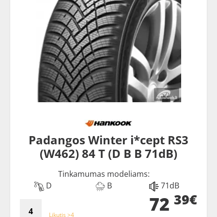
Padangos Winter i*cept RS3
(W462) 84 T (D B B 71dB)
Tinkamumas modeliams:
D
B
71dB
39€
72
Likutis >4