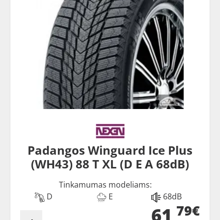
Padangos Winguard Ice Plus
(WH43) 88 T XL (D E A 68dB)
Tinkamumas modeliams:
D
E
68dB
79€
61