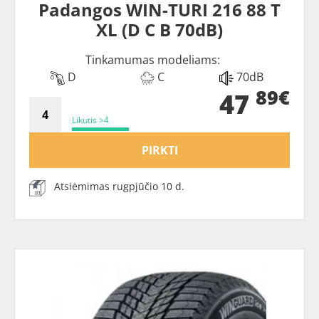
Padangos WIN-TURI 216 88 T
XL (D C B 70dB)
Tinkamumas modeliams:
D
C
70dB
89€
47
Likutis >4
PIRKTI
Atsiėmimas rugpjūčio 10 d.