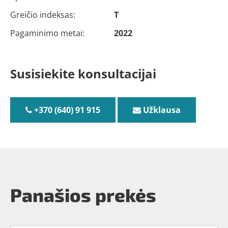
Greičio indeksas:
T
Pagaminimo metai:
2022
Susisiekite konsultacijai
+370 (640) 91 915
Užklausa
Panašios prekės