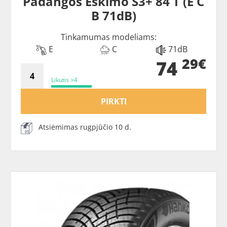
Padangos Eskimo S3+ 84 T (E C
B 71dB)
Tinkamumas modeliams:
E
C
71dB
29€
74
Likutis >4
PIRKTI
Atsiėmimas rugpjūčio 10 d.