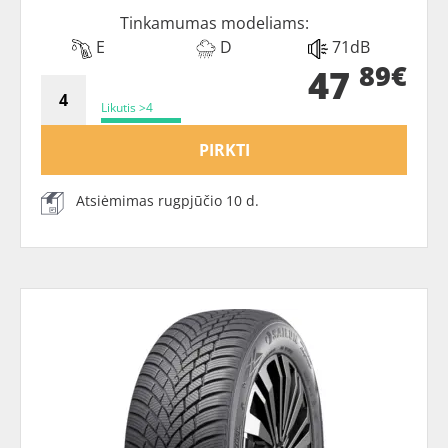
Tinkamumas modeliams:
E
D
71dB
89€
47
Likutis >4
PIRKTI
Atsiėmimas rugpjūčio 10 d.