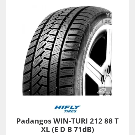
Padangos WIN-TURI 212 88 T
XL (E D B 71dB)