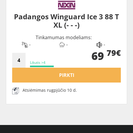
Padangos Winguard Ice 3 88 T
XL (- - -)
Tinkamumas modeliams:
-
-
-
79€
69
Likutis >4
PIRKTI
Atsiėmimas rugpjūčio 10 d.