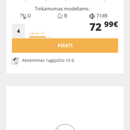
Tinkamumas modeliams:
D
B
71dB
99€
72
Likutis >4
PIRKTI
Atsiėmimas rugpjūčio 10 d.