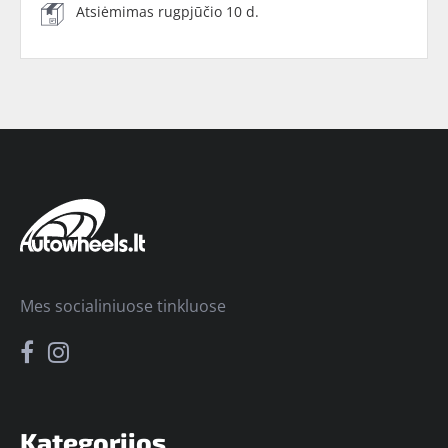
Atsiėmimas rugpjūčio 10 d.
Mes socialiniuose tinkluose
Kategorijos