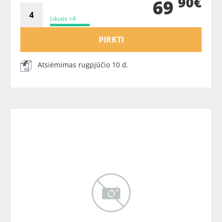
90€
69
Likutis >4
PIRKTI
Atsiėmimas rugpjūčio 10 d.