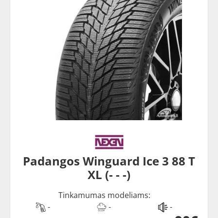
Padangos Winguard Ice 3 88 T
XL (- - -)
Tinkamumas modeliams:
-
-
-