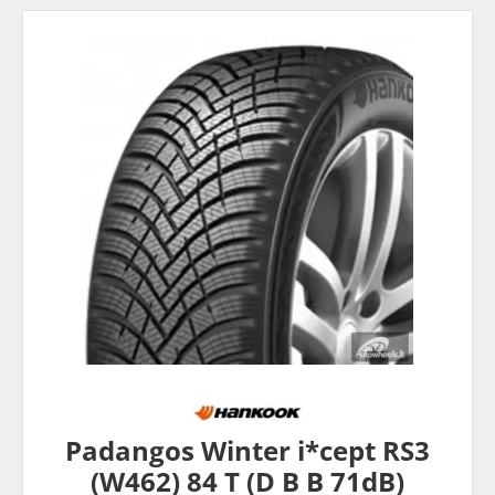
Padangos Winter i*cept RS3
(W462) 84 T (D B B 71dB)