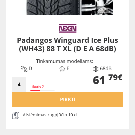
Padangos Winguard Ice Plus
(WH43) 88 T XL (D E A 68dB)
Tinkamumas modeliams:
D
E
68dB
79€
61
Likutis 2
PIRKTI
Atsiėmimas rugpjūčio 10 d.