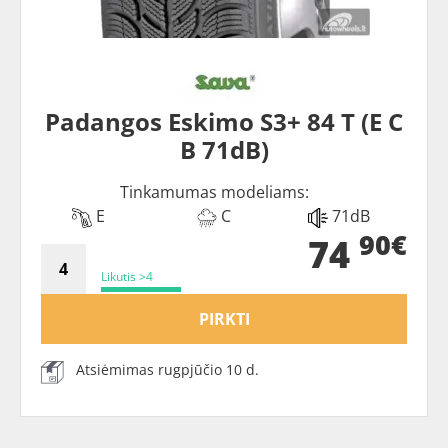
Padangos Eskimo S3+ 84 T (E C
B 71dB)
Tinkamumas modeliams:
E
C
71dB
90€
74
Likutis >4
PIRKTI
Atsiėmimas rugpjūčio 10 d.