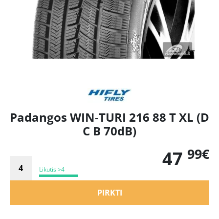
Padangos WIN-TURI 216 88 T XL (D
C B 70dB)
99€
47
Likutis >4
PIRKTI