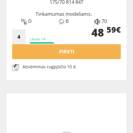
175/70 R14 84T
Tinkamumas modeliams:
D
B
70
59€
48
Likutis >4
PIRKTI
Atsiėmimas rugpjūčio 10 d.