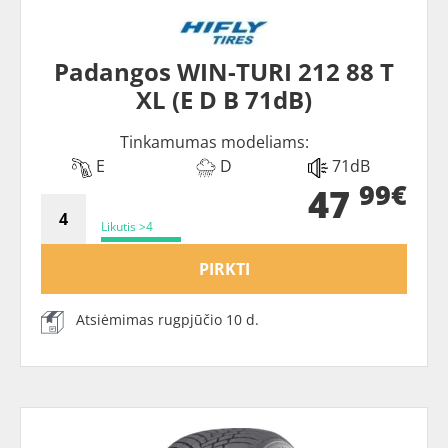
Padangos WIN-TURI 212 88 T
XL (E D B 71dB)
Tinkamumas modeliams:
E
D
71dB
99€
47
Likutis >4
PIRKTI
Atsiėmimas rugpjūčio 10 d.