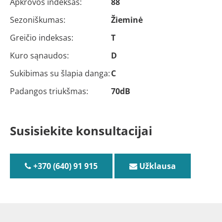
Apkrovos indeksas:
88
Sezoniškumas:
Žieminė
Greičio indeksas:
T
Kuro sąnaudos:
D
Sukibimas su šlapia danga:
C
Padangos triukšmas:
70dB
Susisiekite konsultacijai
+370 (640) 91 915
Užklausa