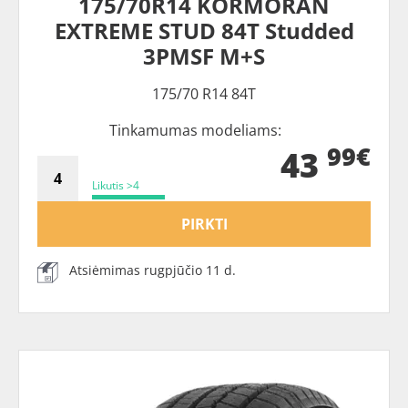
175/70R14 KORMORAN
EXTREME STUD 84T Studded
3PMSF M+S
175/70 R14 84T
Tinkamumas modeliams:
99€
43
Likutis >4
PIRKTI
Atsiėmimas rugpjūčio 11 d.