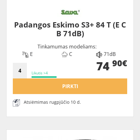
Padangos Eskimo S3+ 84 T (E C
B 71dB)
Tinkamumas modeliams:
E
C
71dB
90€
74
Likutis >4
PIRKTI
Atsiėmimas rugpjūčio 10 d.