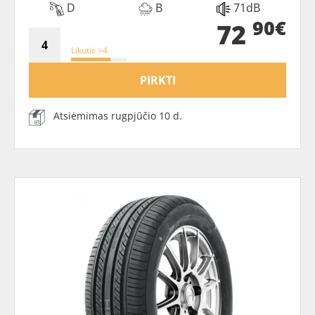
D
B
71dB
90€
72
Likutis >4
PIRKTI
Atsiėmimas rugpjūčio 10 d.