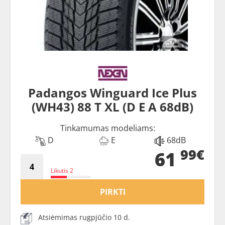
Padangos Winguard Ice Plus
(WH43) 88 T XL (D E A 68dB)
Tinkamumas modeliams:
D
E
68dB
99€
61
Likutis 2
PIRKTI
Atsiėmimas rugpjūčio 10 d.