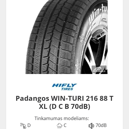
Padangos WIN-TURI 216 88 T
XL (D C B 70dB)
Tinkamumas modeliams:
D
C
70dB