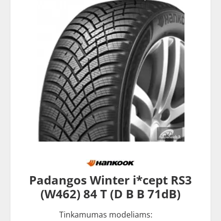
Padangos Winter i*cept RS3
(W462) 84 T (D B B 71dB)
Tinkamumas modeliams: