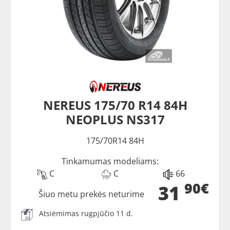
NEREUS 175/70 R14 84H
NEOPLUS NS317
175/70R14 84H
Tinkamumas modeliams:
C
C
66
90€
31
Šiuo metu prekės neturime
Atsiėmimas rugpjūčio 11 d.