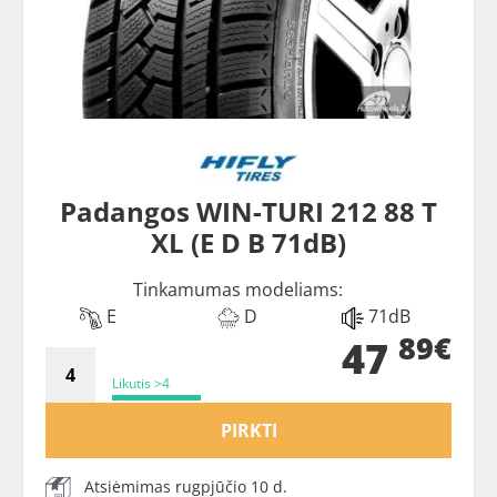
Padangos WIN-TURI 212 88 T
XL (E D B 71dB)
Tinkamumas modeliams:
E
D
71dB
89€
47
Likutis >4
PIRKTI
Atsiėmimas rugpjūčio 10 d.