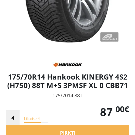
175/70R14 Hankook KINERGY 4S2
(H750) 88T M+S 3PMSF XL 0 CBB71
175/7014 88T
00€
87
Likutis >4
PIRKTI