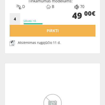
Tinkamumas modeliams:
D
B
70
00€
49
Likutis >4
PIRKTI
Atsiėmimas rugpjūčio 11 d.