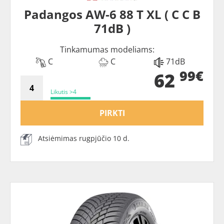
Padangos AW-6 88 T XL ( C C B
71dB )
Tinkamumas modeliams:
C
C
71dB
99€
62
Likutis >4
PIRKTI
Atsiėmimas rugpjūčio 10 d.