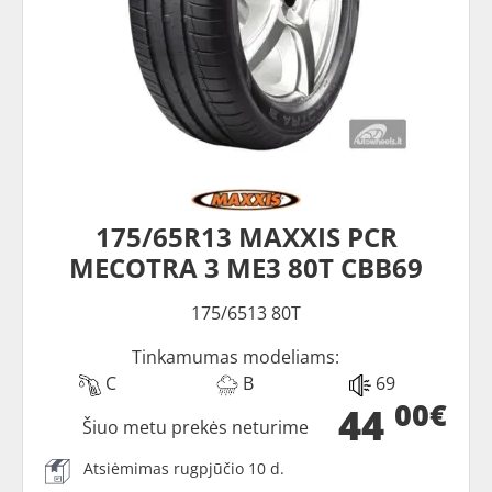
175/65R13 MAXXIS PCR
MECOTRA 3 ME3 80T CBB69
175/6513 80T
Tinkamumas modeliams:
C
B
69
00€
44
Šiuo metu prekės neturime
Atsiėmimas rugpjūčio 10 d.