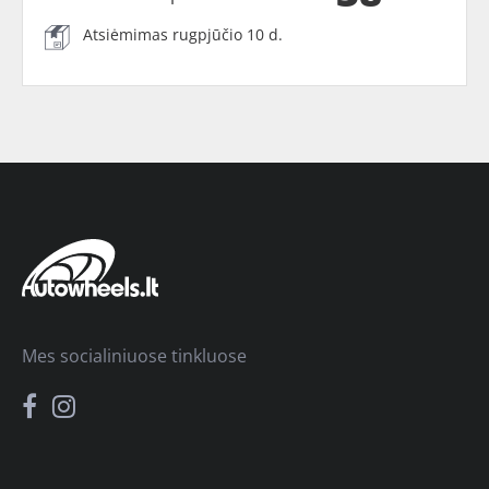
Atsiėmimas rugpjūčio 10 d.
Mes socialiniuose tinkluose