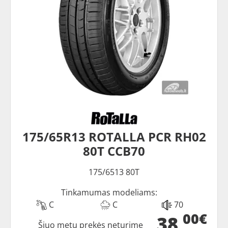
175/65R13 ROTALLA PCR RH02
80T CCB70
175/6513 80T
Tinkamumas modeliams:
C
C
70
00€
38
Šiuo metu prekės neturime