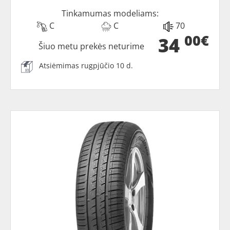
Tinkamumas modeliams:
C
C
70
00€
34
Šiuo metu prekės neturime
Atsiėmimas rugpjūčio 10 d.