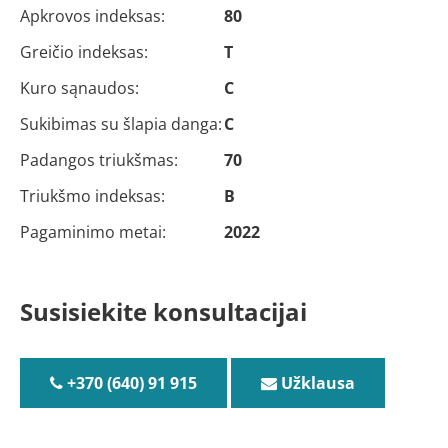
Apkrovos indeksas:
80
Greičio indeksas:
T
Kuro sąnaudos:
C
Sukibimas su šlapia danga:
C
Padangos triukšmas:
70
Triukšmo indeksas:
B
Pagaminimo metai:
2022
Susisiekite konsultacijai
+370 (640) 91 915
Užklausa