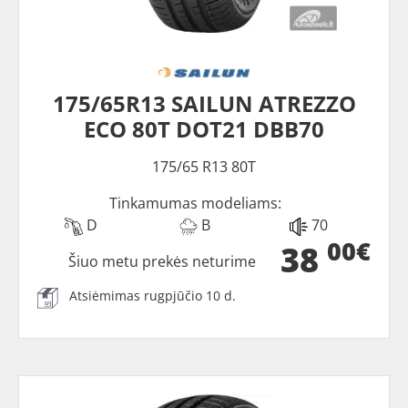
175/65R13 SAILUN ATREZZO
ECO 80T DOT21 DBB70
175/65 R13 80T
Tinkamumas modeliams:
D
B
70
00€
38
Šiuo metu prekės neturime
Atsiėmimas rugpjūčio 10 d.