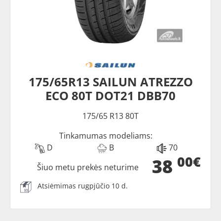
175/65R13 SAILUN ATREZZO
ECO 80T DOT21 DBB70
175/65 R13 80T
Tinkamumas modeliams:
D
B
70
00€
38
Šiuo metu prekės neturime
Atsiėmimas rugpjūčio 10 d.