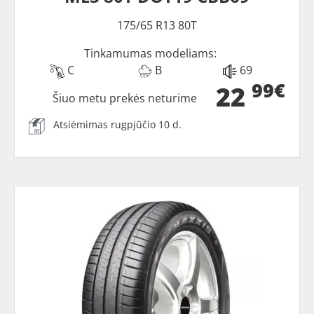
175/65 R13 80T
Tinkamumas modeliams:
C
B
69
99€
22
Šiuo metu prekės neturime
Atsiėmimas rugpjūčio 10 d.