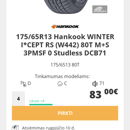
175/65R13 Hankook WINTER
I*CEPT RS (W442) 80T M+S
3PMSF 0 Studless DCB71
175/6513 80T
Tinkamumas modeliams:
D
C
71
00€
83
Likutis >4
PIRKTI
Atsiėmimas rugpjūčio 10 d.