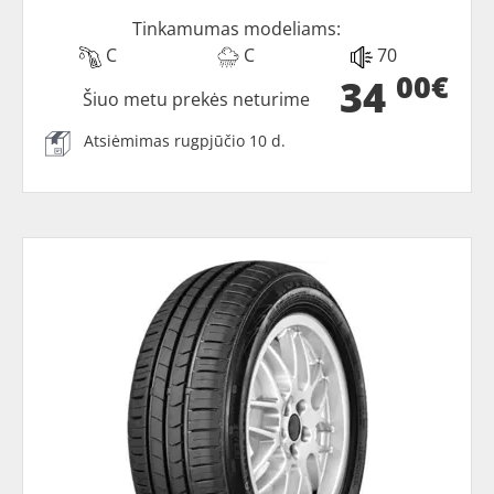
Tinkamumas modeliams:
C
C
70
00€
34
Šiuo metu prekės neturime
Atsiėmimas rugpjūčio 10 d.