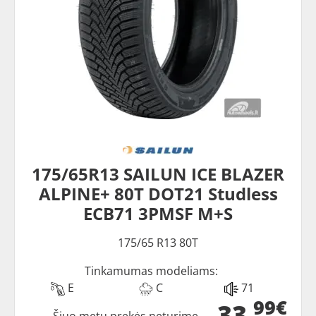
175/65R13 SAILUN ICE BLAZER
ALPINE+ 80T DOT21 Studless
ECB71 3PMSF M+S
175/65 R13 80T
Tinkamumas modeliams:
E
C
71
99€
33
Šiuo metu prekės neturime