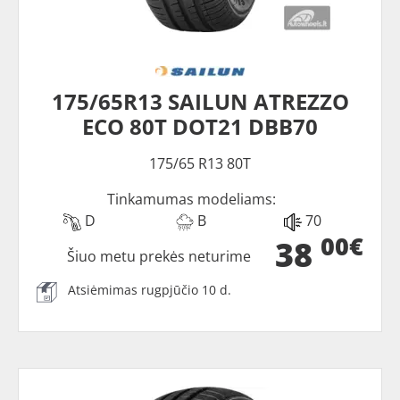
175/65R13 SAILUN ATREZZO
ECO 80T DOT21 DBB70
175/65 R13 80T
Tinkamumas modeliams:
D
B
70
00€
38
Šiuo metu prekės neturime
Atsiėmimas rugpjūčio 10 d.