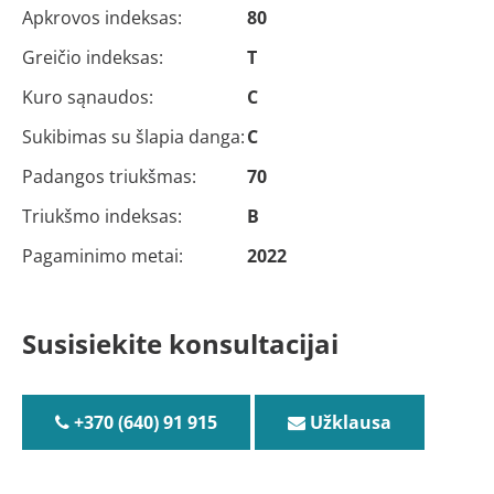
Apkrovos indeksas:
80
Greičio indeksas:
T
Kuro sąnaudos:
C
Sukibimas su šlapia danga:
C
Padangos triukšmas:
70
Triukšmo indeksas:
B
Pagaminimo metai:
2022
Susisiekite konsultacijai
+370 (640) 91 915
Užklausa