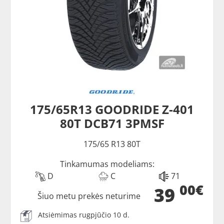
175/65R13 GOODRIDE Z-401
80T DCB71 3PMSF
175/65 R13 80T
Tinkamumas modeliams:
D
C
71
00€
39
Šiuo metu prekės neturime
Atsiėmimas rugpjūčio 10 d.