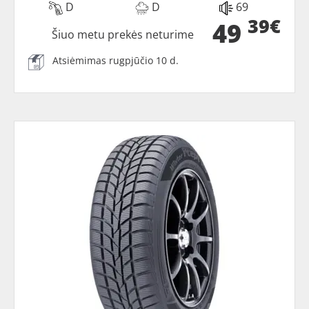
D
D
69
39€
49
Šiuo metu prekės neturime
Atsiėmimas rugpjūčio 10 d.