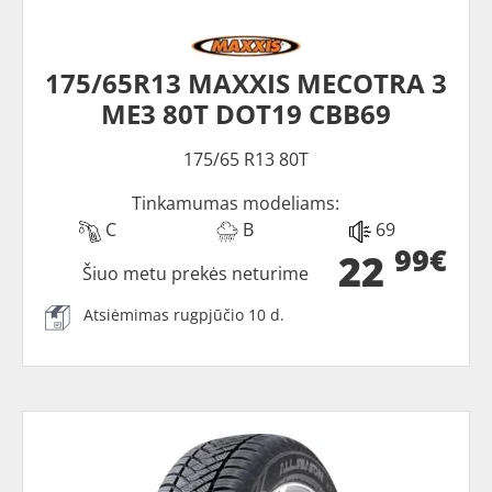
175/65R13 MAXXIS MECOTRA 3
ME3 80T DOT19 CBB69
175/65 R13 80T
Tinkamumas modeliams:
C
B
69
99€
22
Šiuo metu prekės neturime
Atsiėmimas rugpjūčio 10 d.