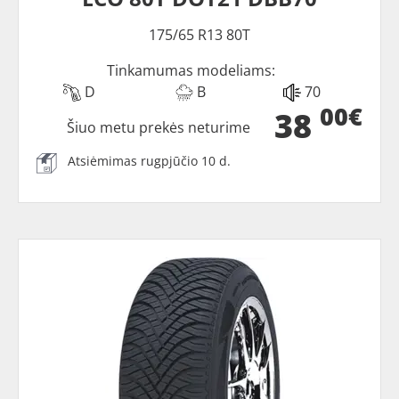
175/65 R13 80T
Tinkamumas modeliams:
D
B
70
00€
38
Šiuo metu prekės neturime
Atsiėmimas rugpjūčio 10 d.