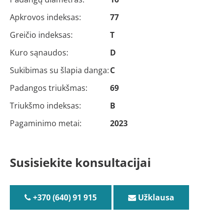
Apkrovos indeksas:
77
Greičio indeksas:
T
Kuro sąnaudos:
D
Sukibimas su šlapia danga:
C
Padangos triukšmas:
69
Triukšmo indeksas:
B
Pagaminimo metai:
2023
Susisiekite konsultacijai
+370 (640) 91 915
Užklausa