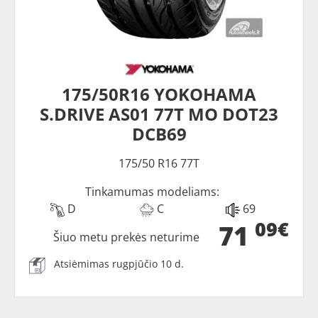
175/50R16 YOKOHAMA
S.DRIVE AS01 77T MO DOT23
DCB69
175/50 R16 77T
Tinkamumas modeliams:
D
C
69
09€
71
Šiuo metu prekės neturime
Atsiėmimas rugpjūčio 10 d.