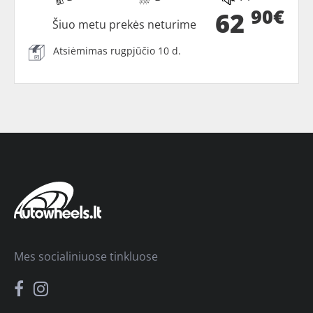
90€
62
Šiuo metu prekės neturime
Atsiėmimas rugpjūčio 10 d.
Mes socialiniuose tinkluose