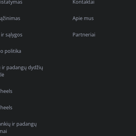
ristatymas
Kontaktai
rąžinimas
Apie mus
 ir sąlygos
Partneriai
o politika
ų ir padangų dydžių
lė
heels
heels
ankių ir padangų
mai