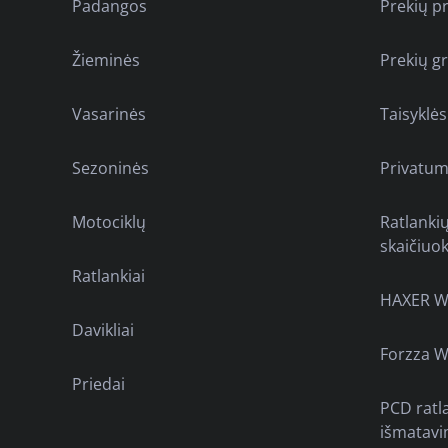
Padangos
Prekių p
Žieminės
Prekių g
Vasarinės
Taisyklės
Sezoninės
Privatum
Motociklų
Ratlanki
skaičiuok
Ratlankiai
HAXER W
Davikliai
Forzza W
Priedai
PCD ratl
išmatavi