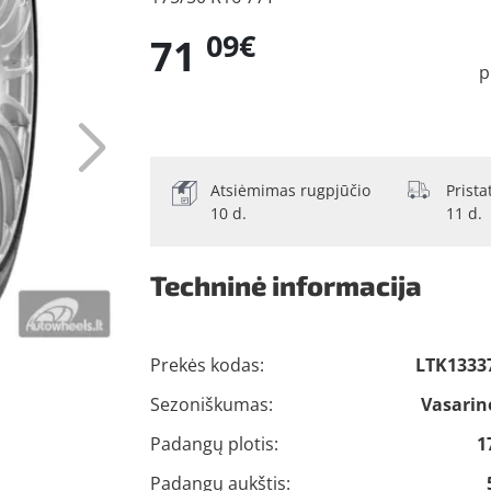
09€
71
p
Atsiėmimas rugpjūčio
Prist
10 d.
11 d.
Techninė informacija
Prekės kodas:
LTK1333
Sezoniškumas:
Vasarin
Padangų plotis:
1
Padangų aukštis: