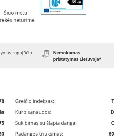
Šiuo metu
rekės neturime
atymas rugpjūčio
Nemokamas
pristatymas Lietuvoje*
78
Greičio indeksas:
T
ės
Kuro sąnaudos:
D
75
Sukibimas su šlapia danga:
C
50
Padangos triukšmas:
69