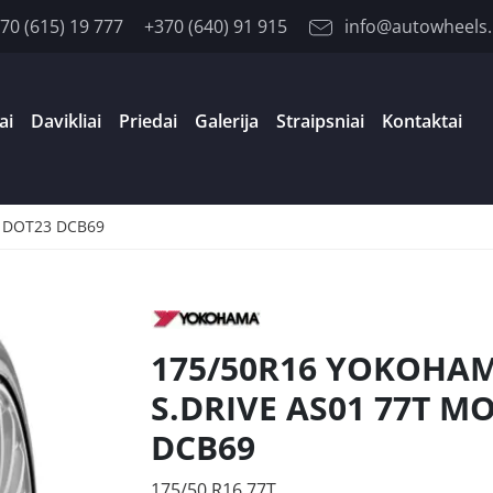
70 (615) 19 777
+370 (640) 91 915
info@autowheels.
ai
Davikliai
Priedai
Galerija
Straipsniai
Kontaktai
 DOT23 DCB69
175/50R16 YOKOHA
S.DRIVE AS01 77T M
DCB69
175/50 R16 77T