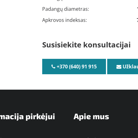
Padangų diametras:
Apkrovos indeksas:
Susisiekite konsultacijai
+370 (640) 91 915
Užkla
macija pirkėjui
Apie mus