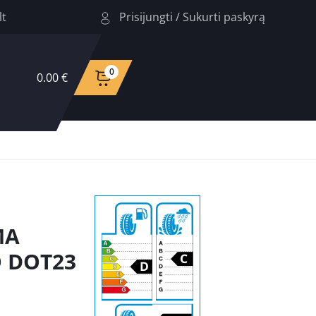
Prisijungti
/
Sukurti paskyrą
lt
0
0.00 €
MA
O DOT23