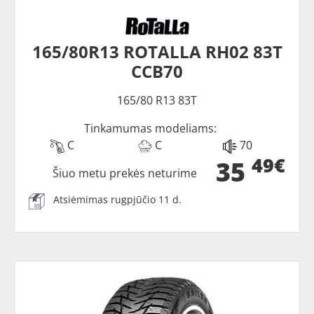
165/80R13 ROTALLA RH02 83T
CCB70
165/80 R13 83T
Tinkamumas modeliams:
C
C
70
49€
35
Šiuo metu prekės neturime
Atsiėmimas rugpjūčio 11 d.