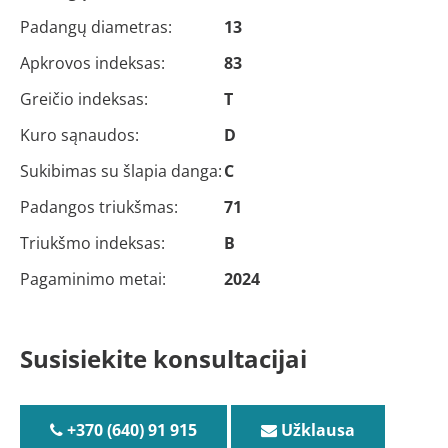
Padangų diametras:
13
Apkrovos indeksas:
83
Greičio indeksas:
T
Kuro sąnaudos:
D
Sukibimas su šlapia danga:
C
Padangos triukšmas:
71
Triukšmo indeksas:
B
Pagaminimo metai:
2024
Susisiekite konsultacijai
+370 (640) 91 915
Užklausa