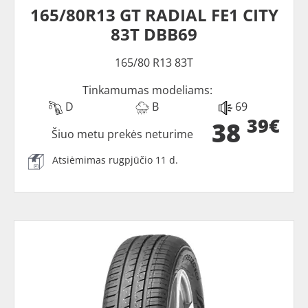
165/80R13 GT RADIAL FE1 CITY
83T DBB69
165/80 R13 83T
Tinkamumas modeliams:
D
B
69
39€
38
Šiuo metu prekės neturime
Atsiėmimas rugpjūčio 11 d.