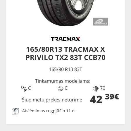
165/80R13 TRACMAX X
PRIVILO TX2 83T CCB70
165/80 R13 83T
Tinkamumas modeliams:
C
C
70
39€
42
Šiuo metu prekės neturime
Atsiėmimas rugpjūčio 11 d.