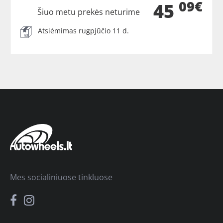
09€
45
Šiuo metu prekės neturime
Atsiėmimas rugpjūčio 11 d.
Mes socialiniuose tinkluose