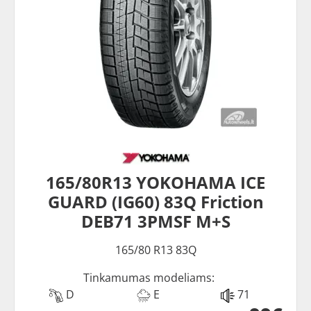
165/80R13 YOKOHAMA ICE
GUARD (IG60) 83Q Friction
DEB71 3PMSF M+S
165/80 R13 83Q
Tinkamumas modeliams:
D
E
71