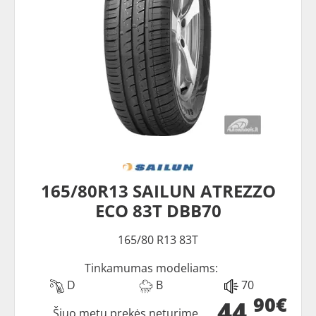
165/80R13 SAILUN ATREZZO
ECO 83T DBB70
165/80 R13 83T
Tinkamumas modeliams:
D
B
70
90€
44
Šiuo metu prekės neturime