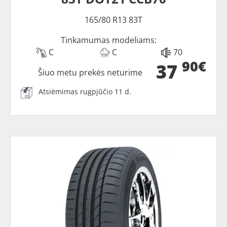
165/80 R13 83T
Tinkamumas modeliams:
C
C
70
90€
37
Šiuo metu prekės neturime
Atsiėmimas rugpjūčio 11 d.