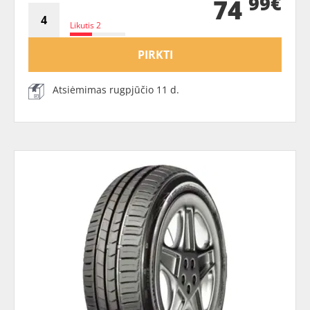
99€
74
Likutis 2
PIRKTI
Atsiėmimas rugpjūčio 11 d.