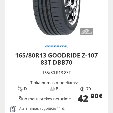
165/80R13 GOODRIDE Z-107
83T DBB70
165/80 R13 83T
Tinkamumas modeliams:
D
B
70
90€
42
Šiuo metu prekės neturime
Atsiėmimas rugpjūčio 11 d.