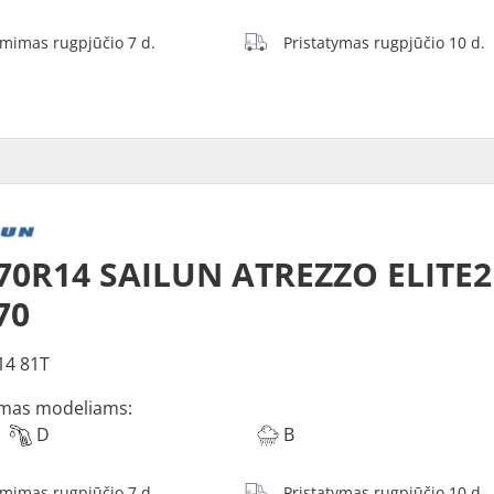
ėmimas rugpjūčio 7 d.
Pristatymas rugpjūčio 10 d.
70R14 SAILUN ATREZZO ELITE2
70
14 81T
mas modeliams:
D
B
ėmimas rugpjūčio 7 d.
Pristatymas rugpjūčio 10 d.