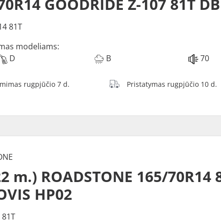
70R14 GOODRIDE Z-107 81T D
14 81T
mas modeliams:
D
B
70
ėmimas rugpjūčio 7 d.
Pristatymas rugpjūčio 10 d.
ONE
22 m.) ROADSTONE 165/70R14 
OVIS HP02
 81T