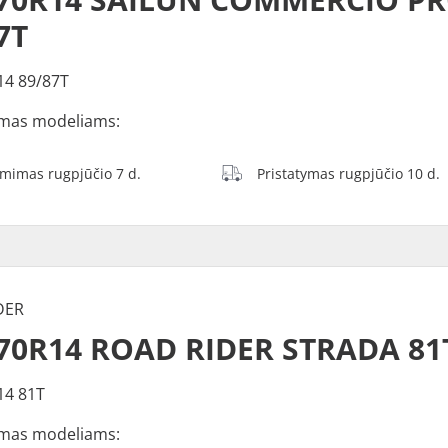
7T
14 89/87T
mas modeliams:
ėmimas rugpjūčio 7 d.
Pristatymas rugpjūčio 10 d.
DER
70R14 ROAD RIDER STRADA 81
14 81T
mas modeliams: