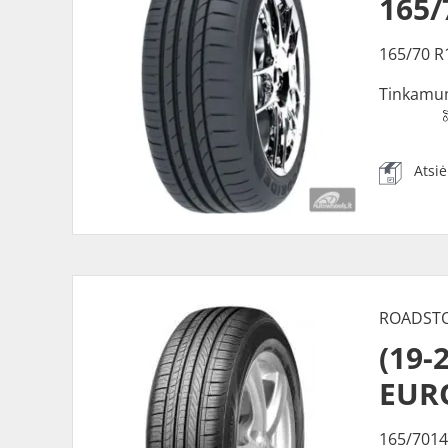
165/
165/70 R
Tinkamu
Atsi
ROADST
(19-
EUR
165/7014