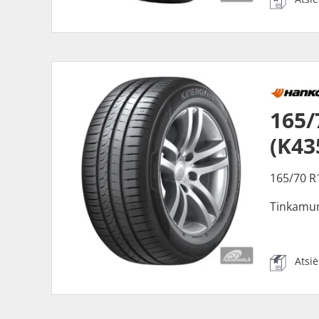
165
(K43
165/70 R
Tinkamu
Atsi