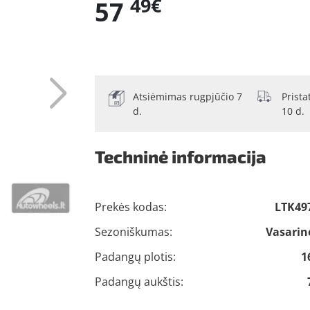
49€
57
Atsiėmimas rugpjūčio 7
Prist
d.
10 d.
Techninė informacija
Prekės kodas:
LTK49
Sezoniškumas:
Vasarin
Padangų plotis:
1
Padangų aukštis: