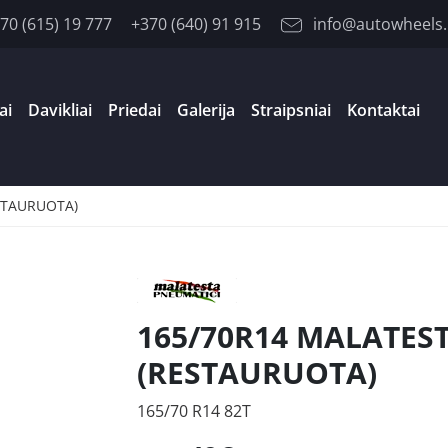
70 (615) 19 777
+370 (640) 91 915
info@autowheels.
ai
Davikliai
Priedai
Galerija
Straipsniai
Kontaktai
STAURUOTA)
165/70R14 MALATES
(RESTAURUOTA)
165/70 R14 82T