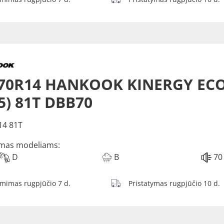
/70R14 HANKOOK KINERGY EC
5) 81T DBB70
14 81T
mas modeliams:
D
B
70
ėmimas rugpjūčio 7 d.
Pristatymas rugpjūčio 10 d.