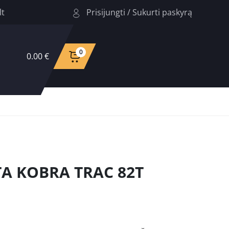
Prisijungti
/
Sukurti paskyrą
lt
0
0.00 €
TA KOBRA TRAC 82T