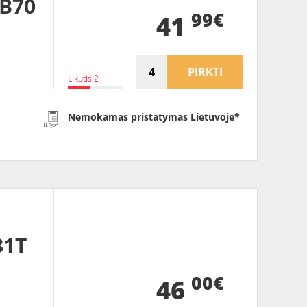
BB70
99€
41
PIRKTI
Likutis 2
Nemokamas pristatymas Lietuvoje*
81T
00€
46