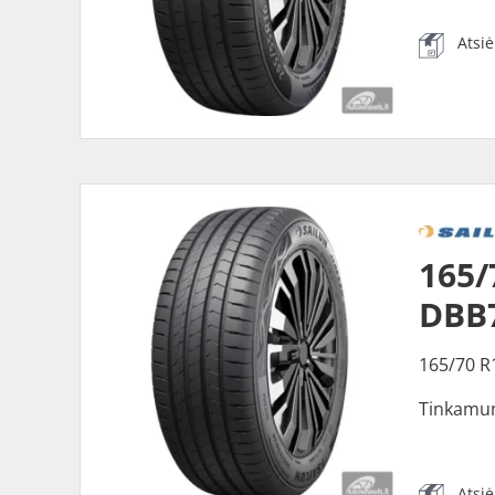
Atsi
165/
DBB
165/70 R
Tinkamu
Atsi