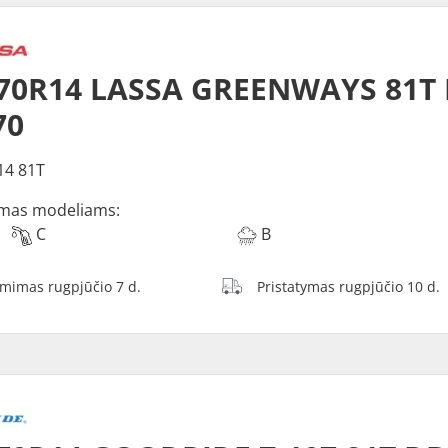
/70R14 LASSA GREENWAYS 81T
70
14 81T
mas modeliams:
C
B
ėmimas rugpjūčio 7 d.
Pristatymas rugpjūčio 10 d.