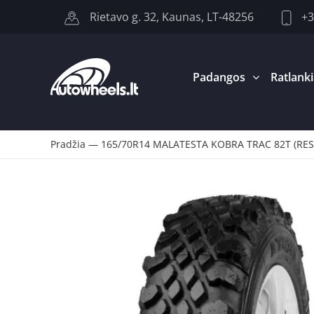
+3
Rietavo g. 32, Kaunas, LT-48256
Padangos
Ratlanki
Pradžia
—
165/70R14 MALATESTA KOBRA TRAC 82T (RE