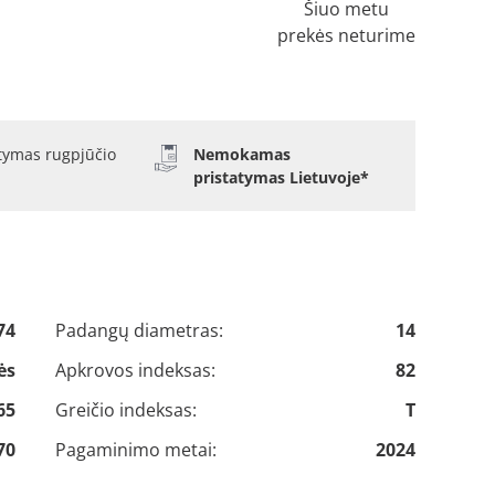
Šiuo metu
prekės neturime
atymas rugpjūčio
Nemokamas
pristatymas Lietuvoje*
74
Padangų diametras:
14
ės
Apkrovos indeksas:
82
65
Greičio indeksas:
T
70
Pagaminimo metai:
2024