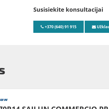
Susisiekite konsultacijai
+370 (640) 91 915
Užkla
s
/70R14 SAILUN COMMERCIO P