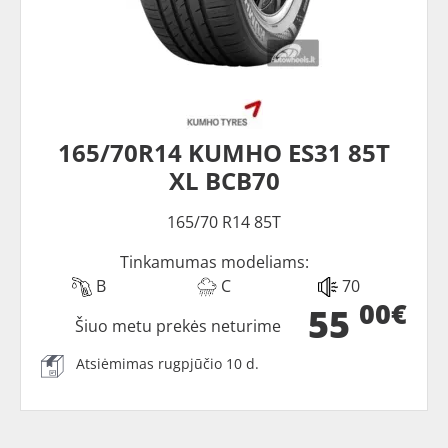
165/70R14 KUMHO ES31 85T
XL BCB70
165/70 R14 85T
Tinkamumas modeliams:
B
C
70
00€
55
Šiuo metu prekės neturime
Atsiėmimas rugpjūčio 10 d.