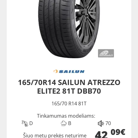
165/70R14 SAILUN ATREZZO
ELITE2 81T DBB70
165/70 R14 81T
Tinkamumas modeliams:
D
B
70
09€
42
Šiuo metu prekės neturime