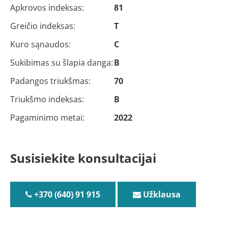
Apkrovos indeksas:
81
Greičio indeksas:
T
Kuro sąnaudos:
C
Sukibimas su šlapia danga:
B
Padangos triukšmas:
70
Triukšmo indeksas:
B
Pagaminimo metai:
2022
Susisiekite konsultacijai
+370 (640) 91 915
Užklausa