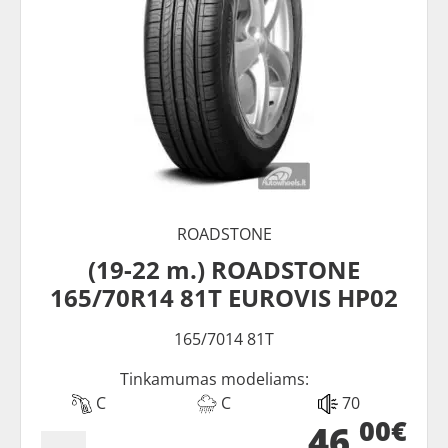
ROADSTONE
(19-22 m.) ROADSTONE
165/70R14 81T EUROVIS HP02
165/7014 81T
Tinkamumas modeliams:
C
C
70
00€
46