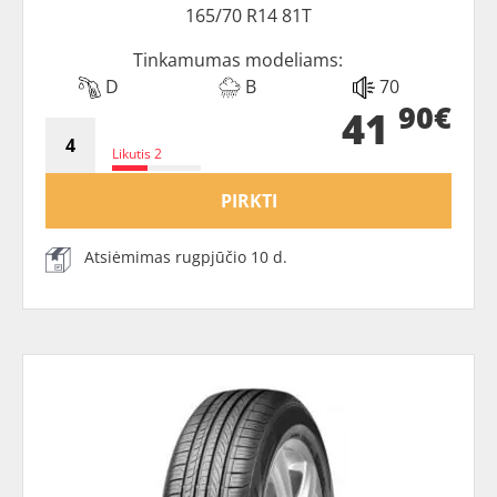
165/70 R14 81T
Tinkamumas modeliams:
D
B
70
90€
41
Likutis 2
PIRKTI
Atsiėmimas rugpjūčio 10 d.