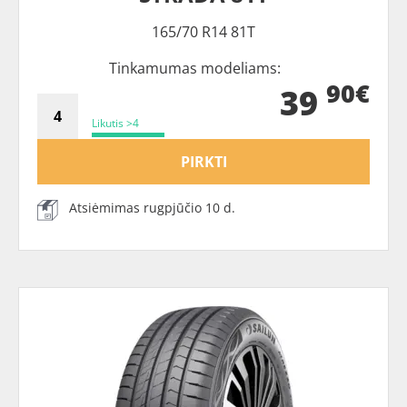
165/70 R14 81T
Tinkamumas modeliams:
90€
39
Likutis >4
PIRKTI
Atsiėmimas rugpjūčio 10 d.