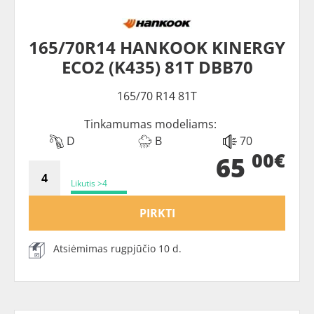
165/70R14 HANKOOK KINERGY
ECO2 (K435) 81T DBB70
165/70 R14 81T
Tinkamumas modeliams:
D
B
70
00€
65
Likutis >4
PIRKTI
Atsiėmimas rugpjūčio 10 d.