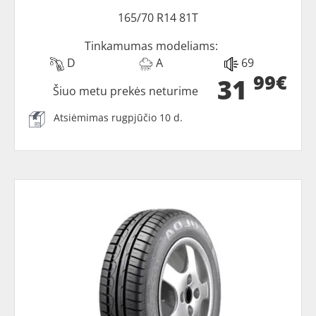
165/70 R14 81T
Tinkamumas modeliams:
D
A
69
99€
31
Šiuo metu prekės neturime
Atsiėmimas rugpjūčio 10 d.