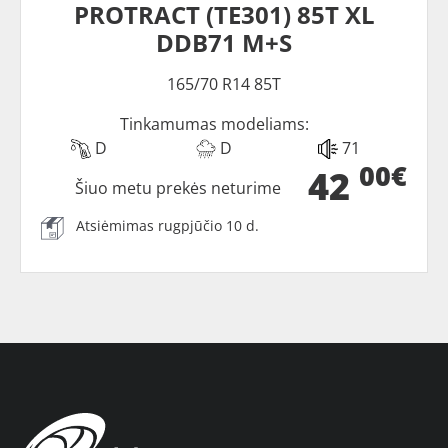
PROTRACT (TE301) 85T XL
DDB71 M+S
165/70 R14 85T
Tinkamumas modeliams:
D
D
71
00€
42
Šiuo metu prekės neturime
Atsiėmimas rugpjūčio 10 d.