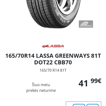
165/70R14 LASSA GREENWAYS 81T
DOT22 CBB70
165/70 R14 81T
99€
41
Šiuo metu
prekės neturime