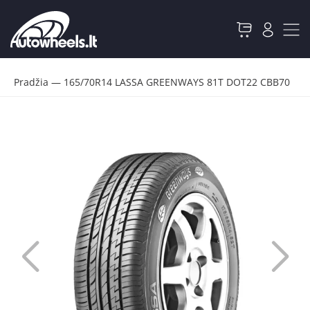
Pradžia
—
165/70R14 LASSA GREENWAYS 81T DOT22 CBB70