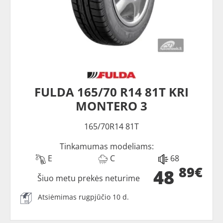
FULDA 165/70 R14 81T KRI
MONTERO 3
165/70R14 81T
Tinkamumas modeliams:
E
C
68
89€
48
Šiuo metu prekės neturime
Atsiėmimas rugpjūčio 10 d.