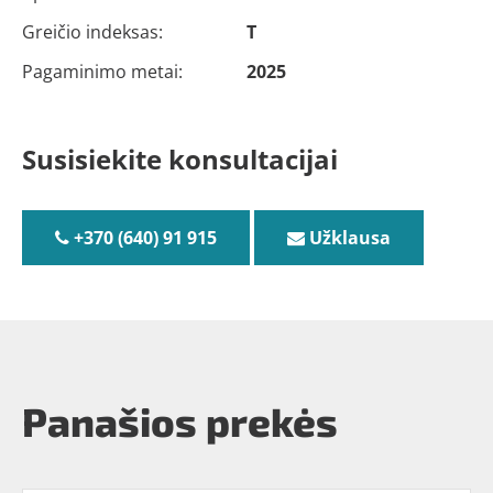
Greičio indeksas:
T
Pagaminimo metai:
2025
Susisiekite konsultacijai
+370 (640) 91 915
Užklausa
Panašios prekės