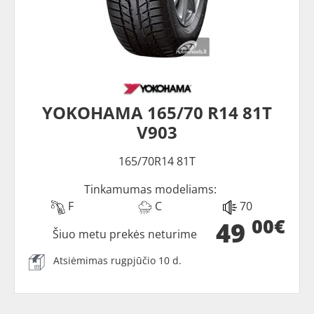
YOKOHAMA 165/70 R14 81T
V903
165/70R14 81T
Tinkamumas modeliams:
F
C
70
00€
49
Šiuo metu prekės neturime
Atsiėmimas rugpjūčio 10 d.