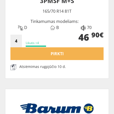
3PMSF M+S
165/70 R14 81T
Tinkamumas modeliams:
D
B
70
90€
46
Likutis >4
PIRKTI
Atsiėmimas rugpjūčio 10 d.