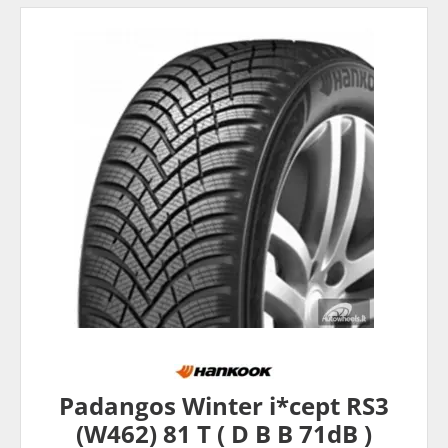
Padangos Winter i*cept RS3
(W462) 81 T ( D B B 71dB )