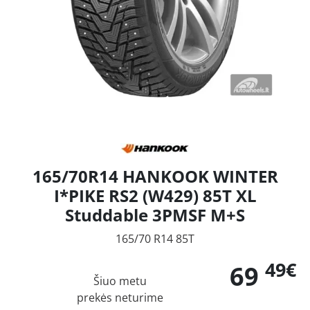
165/70R14 HANKOOK WINTER
I*PIKE RS2 (W429) 85T XL
Studdable 3PMSF M+S
165/70 R14 85T
49€
69
Šiuo metu
prekės neturime