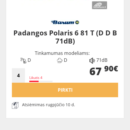
Padangos Polaris 6 81 T (D D B
71dB)
Tinkamumas modeliams:
D
D
71dB
90€
67
Likutis 4
PIRKTI
Atsiėmimas rugpjūčio 10 d.