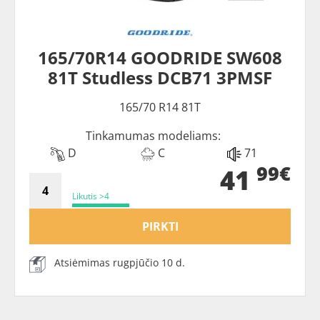
165/70R14 GOODRIDE SW608
81T Studless DCB71 3PMSF
165/70 R14 81T
Tinkamumas modeliams:
D
C
71
99€
41
Likutis >4
PIRKTI
Atsiėmimas rugpjūčio 10 d.