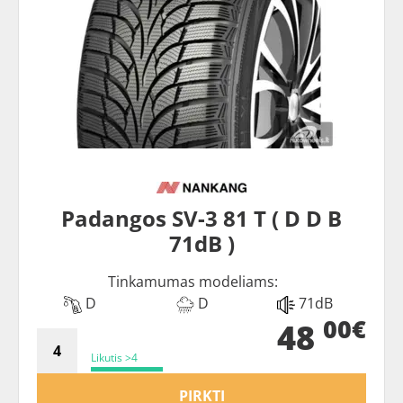
Padangos SV-3 81 T ( D D B
71dB )
Tinkamumas modeliams:
D
D
71dB
00€
48
Likutis >4
PIRKTI