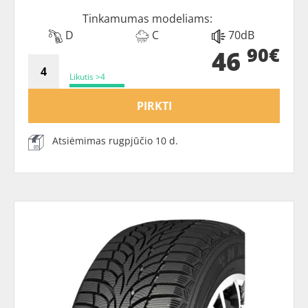
Tinkamumas modeliams:
D
C
70dB
90€
46
Likutis >4
PIRKTI
Atsiėmimas rugpjūčio 10 d.