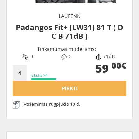
LAUFENN
Padangos Fit+ (LW31) 81 T ( D
C B 71dB )
Tinkamumas modeliams:
D
C
71dB
00€
59
Likutis >4
PIRKTI
Atsiėmimas rugpjūčio 10 d.