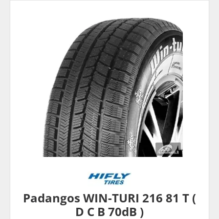
Padangos WIN-TURI 216 81 T (
D C B 70dB )