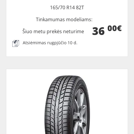
165/70 R14 82T
Tinkamumas modeliams:
00€
36
Šiuo metu prekės neturime
Atsiėmimas rugpjūčio 10 d.