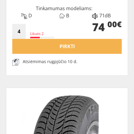
Tinkamumas modeliams:
D
B
71dB
00€
74
Likutis 2
PIRKTI
Atsiėmimas rugpjūčio 10 d.