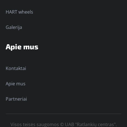
HART wheels
Galerija
Apie mus
Kontaktai
Apie mus
Partneriai
Visos teisės saugomos © UAB "Ratlankių centras".