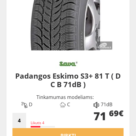
Padangos Eskimo S3+ 81 T ( D
C B 71dB )
Tinkamumas modeliams:
D
C
71dB
69€
71
Likutis 4
PIRKTI