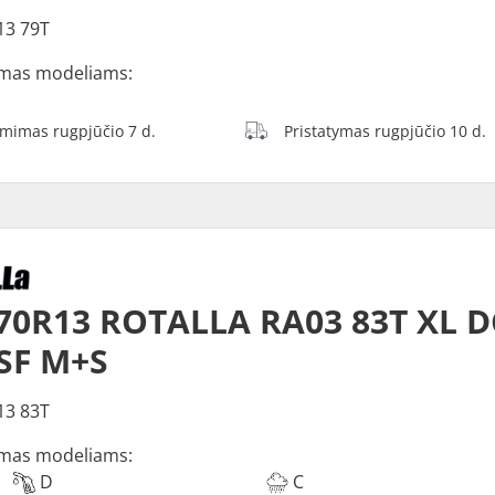
13 79T
mas modeliams:
ėmimas rugpjūčio 7 d.
Pristatymas rugpjūčio 10 d.
70R13 ROTALLA RA03 83T XL 
SF M+S
13 83T
mas modeliams:
D
C