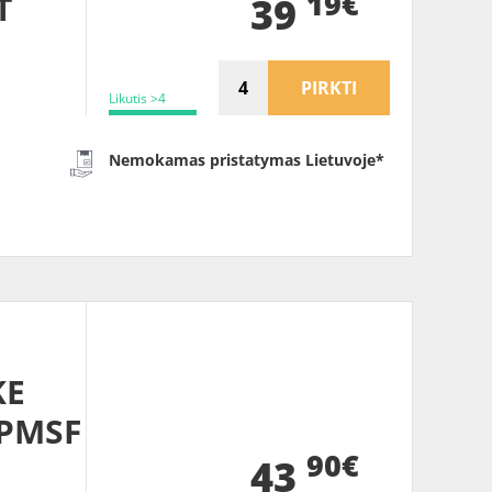
19€
T
39
PIRKTI
Likutis >4
Nemokamas pristatymas Lietuvoje*
KE
3PMSF
90€
43