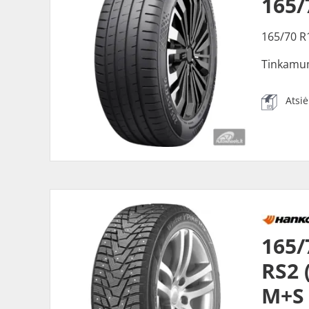
165/
165/70 R
Tinkamu
Atsi
165
RS2 
M+S