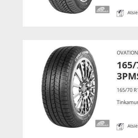
Atsi
OVATIO
165/
3PM
165/70 R
Tinkamu
Atsi