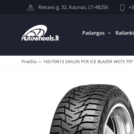
+3
Rietavo g. 32, Kaunas, LT-48256
Padangos
Ratlanki
Pradžia
—
165/70R13 SAILUN PCR ICE BLAZER WST3 79T