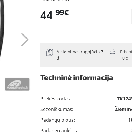
99€
44
Atsiėmimas rugpjūčio 7
Prist
d.
10 d.
Techninė informacija
Prekės kodas:
LTK174
Sezoniškumas:
Žiemin
Padangų plotis:
1
Padangų aukštis: