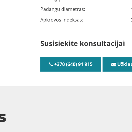
Padangų diametras:
Apkrovos indeksas:
Susisiekite konsultacijai
+370 (640) 91 915
Užkla
s