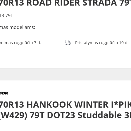
70R13 ROAD RIDER STRADA 79
13 79T
mas modeliams:
ėmimas rugpjūčio 7 d.
Pristatymas rugpjūčio 10 d.
/70R13 HANKOOK WINTER I*PI
(W429) 79T DOT23 Studdable 