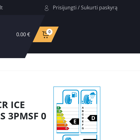
Prisijungti
/
Sukurti paskyrą
lt
0
0.00 €
R ICE
S 3PMSF 0