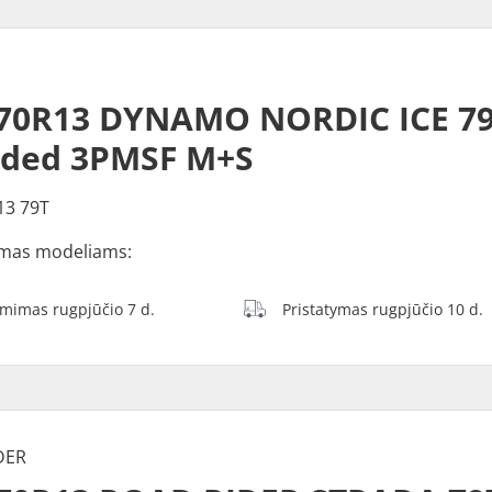
O
/70R13 DYNAMO NORDIC ICE 7
dded 3PMSF M+S
13 79T
mas modeliams:
ėmimas rugpjūčio 7 d.
Pristatymas rugpjūčio 10 d.
DER