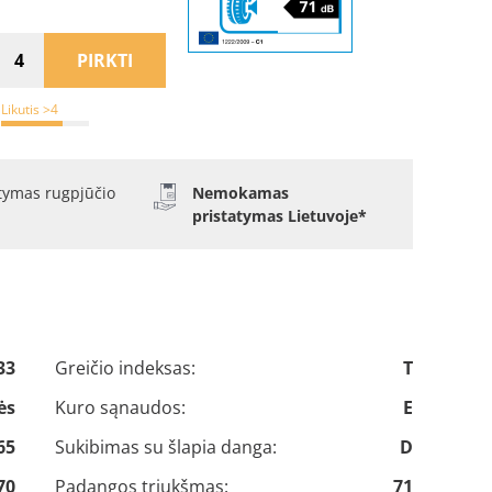
PIRKTI
Likutis >4
atymas rugpjūčio
Nemokamas
pristatymas Lietuvoje*
33
Greičio indeksas:
T
ės
Kuro sąnaudos:
E
65
Sukibimas su šlapia danga:
D
70
Padangos triukšmas:
71