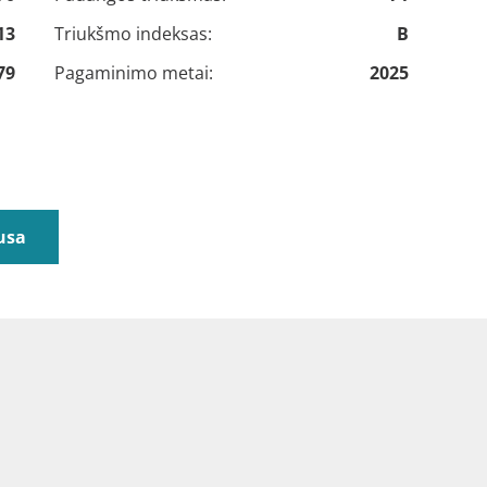
13
Triukšmo indeksas:
B
79
Pagaminimo metai:
2025
usa