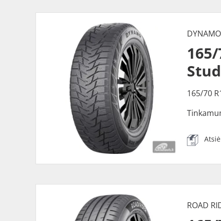
DYNAM
165
Stu
165/70 R
Tinkamu
Atsi
ROAD RI