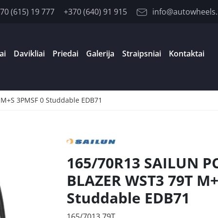
70 (615) 19 777
+370 (640) 91 915
info@autowheels.
ai
Davikliai
Priedai
Galerija
Straipsniai
Kontaktai
 M+S 3PMSF 0 Studdable EDB71
165/70R13 SAILUN PC
BLAZER WST3 79T M+
Studdable EDB71
165/7013 79T