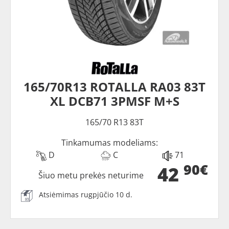
165/70R13 ROTALLA RA03 83T
XL DCB71 3PMSF M+S
165/70 R13 83T
Tinkamumas modeliams:
D
C
71
90€
42
Šiuo metu prekės neturime
Atsiėmimas rugpjūčio 10 d.