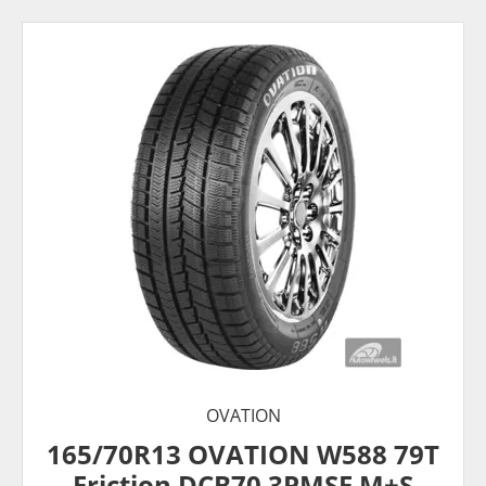
OVATION
165/70R13 OVATION W588 79T
Friction DCB70 3PMSF M+S