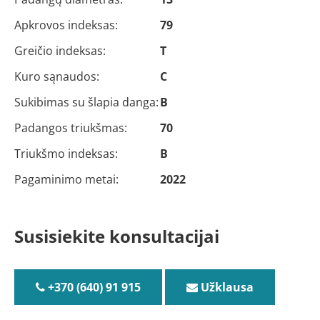
Apkrovos indeksas:
79
Greičio indeksas:
T
Kuro sąnaudos:
C
Sukibimas su šlapia danga:
B
Padangos triukšmas:
70
Triukšmo indeksas:
B
Pagaminimo metai:
2022
Susisiekite konsultacijai
+370 (640) 91 915
Užklausa