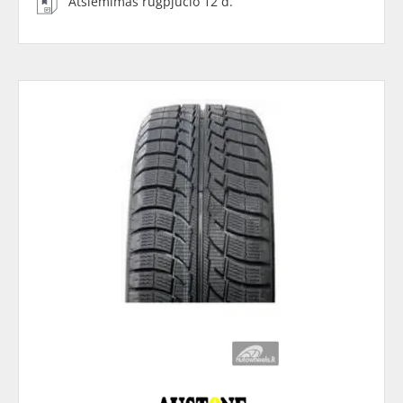
Atsiėmimas rugpjūčio 12 d.