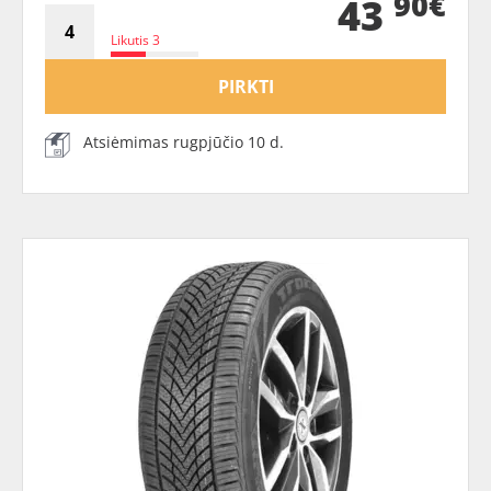
90€
43
Likutis 3
PIRKTI
Atsiėmimas rugpjūčio 10 d.