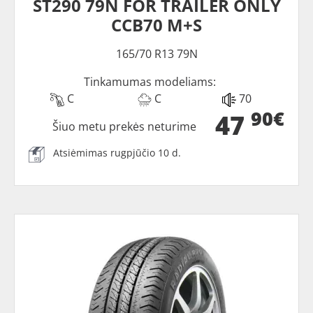
ST290 79N FOR TRAILER ONLY
CCB70 M+S
165/70 R13 79N
Tinkamumas modeliams:
C
C
70
90€
47
Šiuo metu prekės neturime
Atsiėmimas rugpjūčio 10 d.