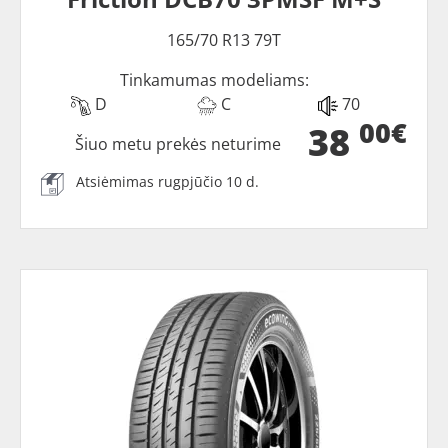
165/70 R13 79T
Tinkamumas modeliams:
D
C
70
00€
38
Šiuo metu prekės neturime
Atsiėmimas rugpjūčio 10 d.