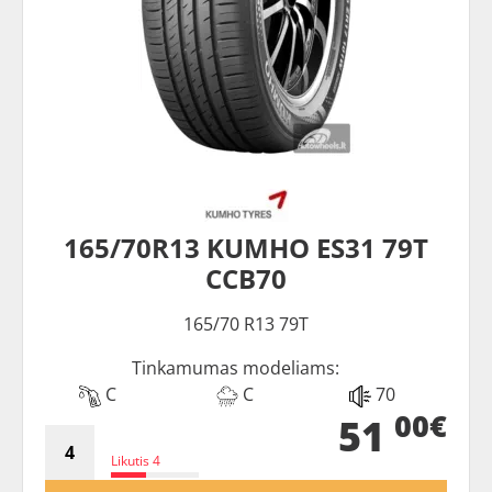
165/70R13 KUMHO ES31 79T
CCB70
165/70 R13 79T
Tinkamumas modeliams:
C
C
70
00€
51
Likutis 4