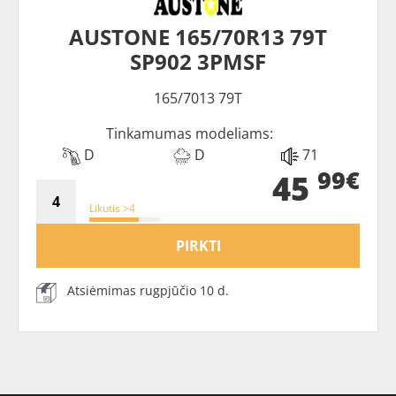
AUSTONE 165/70R13 79T
SP902 3PMSF
165/7013 79T
Tinkamumas modeliams:
D
D
71
99€
45
Likutis >4
PIRKTI
Atsiėmimas rugpjūčio 10 d.