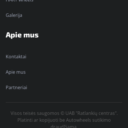
Galerija
Apie mus
Kontaktai
Apie mus
Partneriai
Visos teisės saugomos © UAB "Ratlankių centras".
Platinti ar kopijuoti be Autowheels sutikimo
draudžiama.