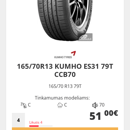
165/70R13 KUMHO ES31 79T
CCB70
165/70 R13 79T
Tinkamumas modeliams:
C
C
70
00€
51
Likutis 4