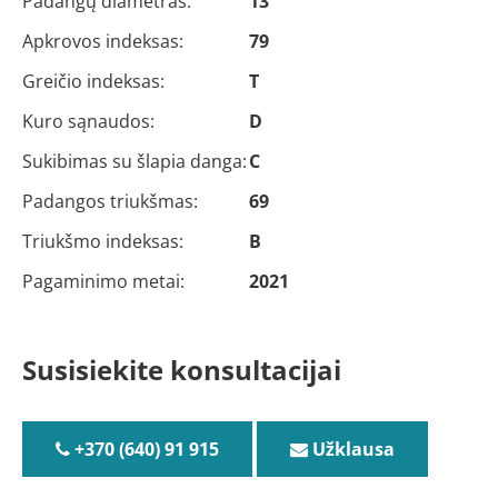
Padangų diametras:
13
Apkrovos indeksas:
79
Greičio indeksas:
T
Kuro sąnaudos:
D
Sukibimas su šlapia danga:
C
Padangos triukšmas:
69
Triukšmo indeksas:
B
Pagaminimo metai:
2021
Susisiekite konsultacijai
+370 (640) 91 915
Užklausa