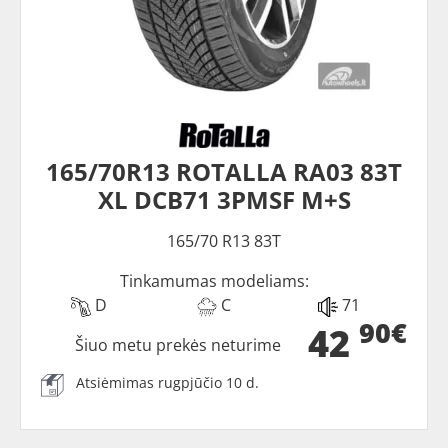
165/70R13 ROTALLA RA03 83T
XL DCB71 3PMSF M+S
165/70 R13 83T
Tinkamumas modeliams:
D
C
71
90€
42
Šiuo metu prekės neturime
Atsiėmimas rugpjūčio 10 d.