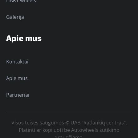
HART wheels
Galerija
Apie mus
Kontaktai
Apie mus
Partneriai
Visos teisės saugomos © UAB "Ratlankių centras".
Platinti ar kopijuoti be Autowheels sutikimo
draudžiama.