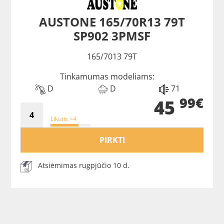
AUSTONE 165/70R13 79T
SP902 3PMSF
165/7013 79T
Tinkamumas modeliams:
D
D
71
99€
45
Likutis >4
PIRKTI
Atsiėmimas rugpjūčio 10 d.