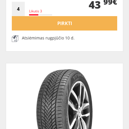
99€
43
Likutis 3
PIRKTI
Atsiėmimas rugpjūčio 10 d.