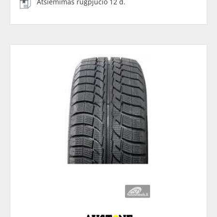
Atsiėmimas rugpjūčio 12 d.