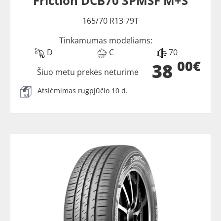
Friction DCB70 3PMSF M+S
165/70 R13 79T
Tinkamumas modeliams:
D
C
70
00€
38
Šiuo metu prekės neturime
Atsiėmimas rugpjūčio 10 d.