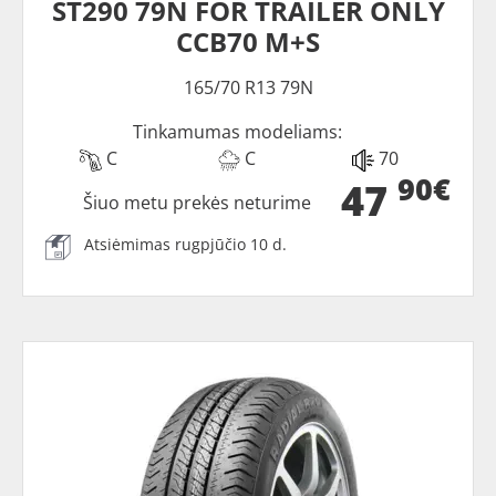
ST290 79N FOR TRAILER ONLY
CCB70 M+S
165/70 R13 79N
Tinkamumas modeliams:
C
C
70
90€
47
Šiuo metu prekės neturime
Atsiėmimas rugpjūčio 10 d.