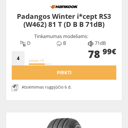
Padangos Winter i*cept RS3
(W462) 81 T (D B B 71dB)
Tinkamumas modeliams:
D
B
71dB
99€
78
Likutis >4
PIRKTI
Atsiėmimas rugpjūčio 6 d.