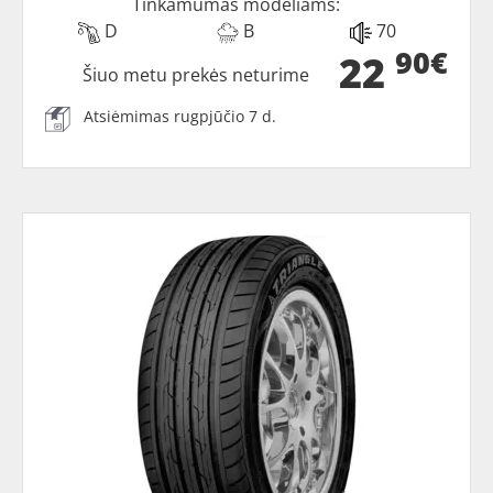
Tinkamumas modeliams:
D
B
70
90€
22
Šiuo metu prekės neturime
Atsiėmimas rugpjūčio 7 d.