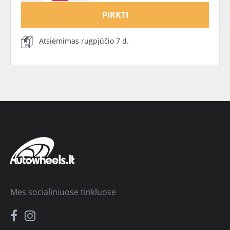
PIRKTI
Atsiėmimas rugpjūčio 7 d.
Mes socialiniuose tinkluose