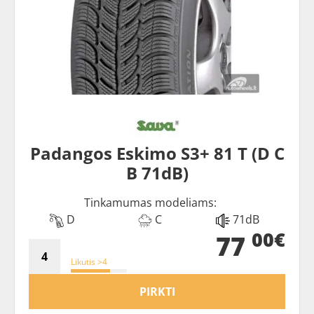
Padangos Eskimo S3+ 81 T (D C
B 71dB)
Tinkamumas modeliams:
D
C
71dB
00€
77
Likutis >4
PIRKTI