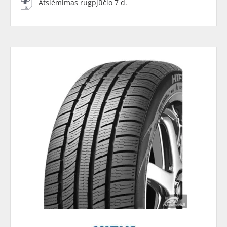
Atsiėmimas rugpjūčio 7 d.