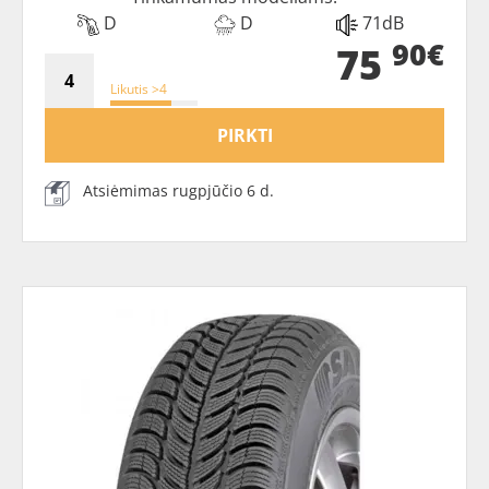
D
D
71dB
90€
75
Likutis >4
PIRKTI
Atsiėmimas rugpjūčio 6 d.