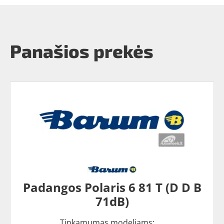
Panašios prekės
Padangos Polaris 6 81 T (D D B
71dB)
Tinkamumas modeliams: