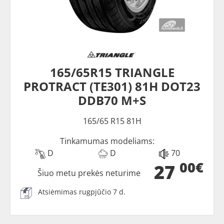
165/65R15 TRIANGLE
PROTRACT (TE301) 81H DOT23
DDB70 M+S
165/65 R15 81H
Tinkamumas modeliams:
D
D
70
00€
27
Šiuo metu prekės neturime
Atsiėmimas rugpjūčio 7 d.