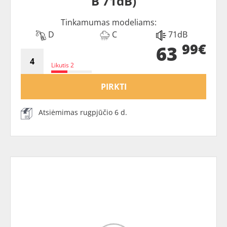
B 71dB)
Tinkamumas modeliams:
D
C
71dB
99€
63
Likutis 2
PIRKTI
Atsiėmimas rugpjūčio 6 d.