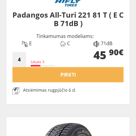
Padangos All-Turi 221 81 T ( E C
B 71dB )
Tinkamumas modeliams:
E
C
71dB
90€
45
Likutis 3
PIRKTI
Atsiėmimas rugpjūčio 6 d.