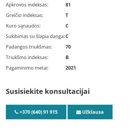
Apkrovos indeksas:
81
Greičio indeksas:
T
Kuro sąnaudos:
C
Sukibimas su šlapia danga:
C
Padangos triukšmas:
70
Triukšmo indeksas:
B
Pagaminimo metai:
2021
Susisiekite konsultacijai
+370 (640) 91 915
Užklausa