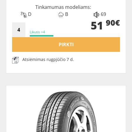
Tinkamumas modeliams:
D
B
69
90€
51
Likutis >4
PIRKTI
Atsiėmimas rugpjūčio 7 d.