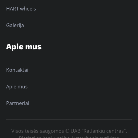
HART wheels
Galerija
Apie mus
Kontaktai
Apie mus
Partneriai
Visos teisės saugomos © UAB "Ratlankių centras".