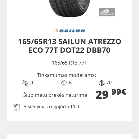
165/65R13 SAILUN ATREZZO
ECO 77T DOT22 DBB70
165/65 R13 77T
Tinkamumas modeliams:
D
B
70
99€
29
Šiuo metu prekės neturime
Atsiėmimas rugpjūčio 10 d.