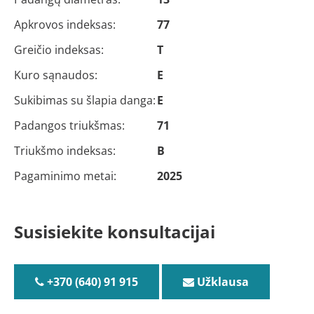
Apkrovos indeksas:
77
Greičio indeksas:
T
Kuro sąnaudos:
E
Sukibimas su šlapia danga:
E
Padangos triukšmas:
71
Triukšmo indeksas:
B
Pagaminimo metai:
2025
Susisiekite konsultacijai
+370 (640) 91 915
Užklausa