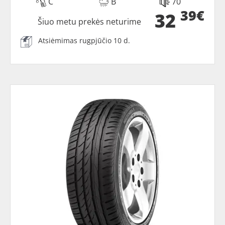
C
B
70
39€
32
Šiuo metu prekės neturime
Atsiėmimas rugpjūčio 10 d.