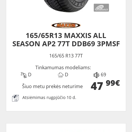
165/65R13 MAXXIS ALL
SEASON AP2 77T DDB69 3PMSF
165/65 R13 77T
Tinkamumas modeliams:
D
D
69
99€
47
Šiuo metu prekės neturime
Atsiėmimas rugpjūčio 10 d.