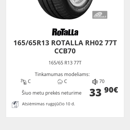
165/65R13 ROTALLA RH02 77T
CCB70
165/65 R13 77T
Tinkamumas modeliams:
C
C
70
90€
33
Šiuo metu prekės neturime
Atsiėmimas rugpjūčio 10 d.