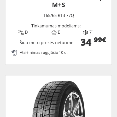
M+S
165/65 R13 77Q
Tinkamumas modeliams:
D
E
71
99€
34
Šiuo metu prekės neturime
Atsiėmimas rugpjūčio 10 d.