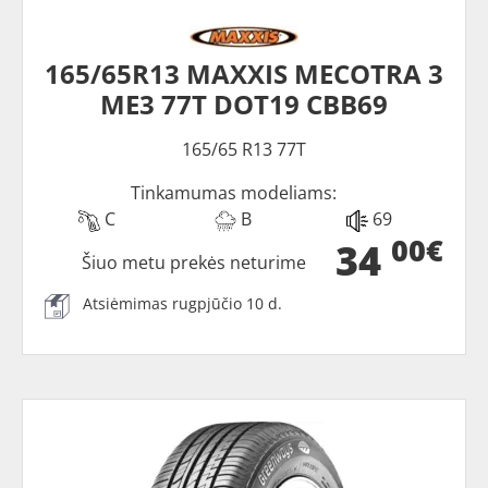
165/65R13 MAXXIS MECOTRA 3
ME3 77T DOT19 CBB69
165/65 R13 77T
Tinkamumas modeliams:
C
B
69
00€
34
Šiuo metu prekės neturime
Atsiėmimas rugpjūčio 10 d.