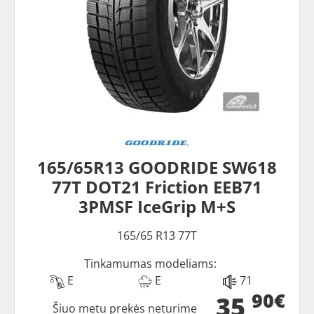
165/65R13 GOODRIDE SW618
77T DOT21 Friction EEB71
3PMSF IceGrip M+S
165/65 R13 77T
Tinkamumas modeliams:
E
E
71
90€
35
Šiuo metu prekės neturime