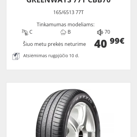
165/6513 77T
Tinkamumas modeliams:
C
B
70
99€
40
Šiuo metu prekės neturime
Atsiėmimas rugpjūčio 10 d.