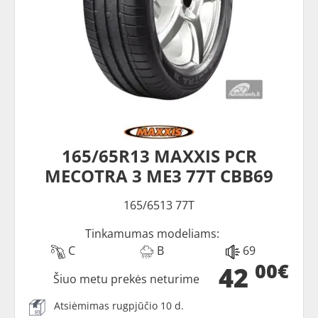
165/65R13 MAXXIS PCR
MECOTRA 3 ME3 77T CBB69
165/6513 77T
Tinkamumas modeliams:
C
B
69
00€
42
Šiuo metu prekės neturime
Atsiėmimas rugpjūčio 10 d.