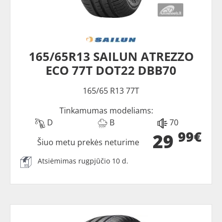
165/65R13 SAILUN ATREZZO
ECO 77T DOT22 DBB70
165/65 R13 77T
Tinkamumas modeliams:
D
B
70
99€
29
Šiuo metu prekės neturime
Atsiėmimas rugpjūčio 10 d.