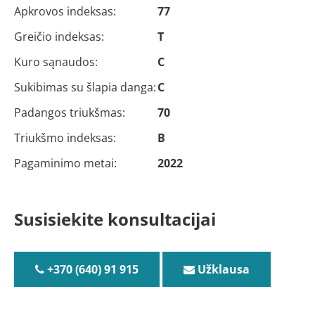
Apkrovos indeksas:
77
Greičio indeksas:
T
Kuro sąnaudos:
C
Sukibimas su šlapia danga:
C
Padangos triukšmas:
70
Triukšmo indeksas:
B
Pagaminimo metai:
2022
Susisiekite konsultacijai
+370 (640) 91 915
Užklausa