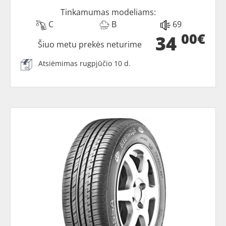
Tinkamumas modeliams:
C
B
69
00€
34
Šiuo metu prekės neturime
Atsiėmimas rugpjūčio 10 d.