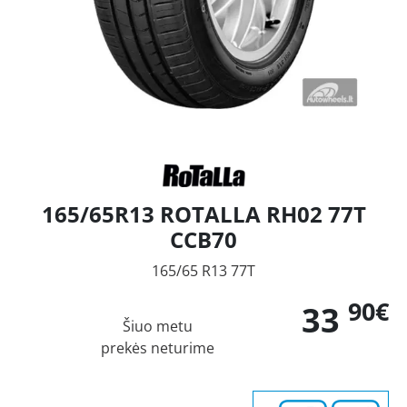
165/65R13 ROTALLA RH02 77T
CCB70
165/65 R13 77T
90€
33
Šiuo metu
prekės neturime