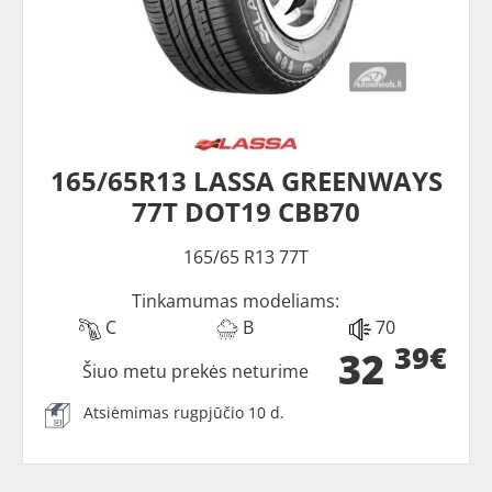
165/65R13 LASSA GREENWAYS
77T DOT19 CBB70
165/65 R13 77T
Tinkamumas modeliams:
C
B
70
39€
32
Šiuo metu prekės neturime
Atsiėmimas rugpjūčio 10 d.