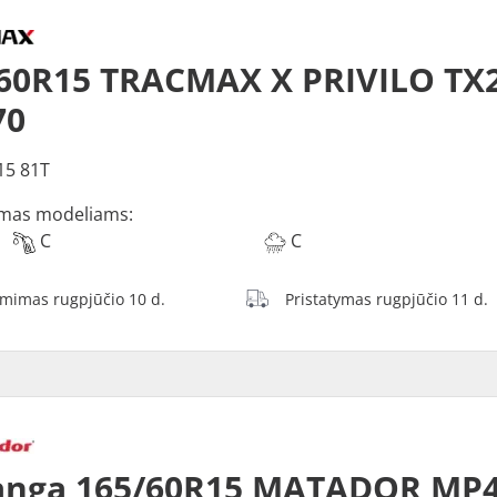
60R15 TRACMAX X PRIVILO TX2
70
15 81T
mas modeliams:
C
C
ėmimas rugpjūčio 10 d.
Pristatymas rugpjūčio 11 d.
anga 165/60R15 MATADOR MP