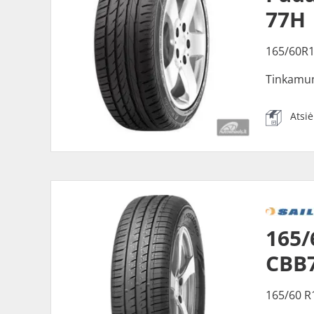
77H
165/60R
Tinkamu
Atsi
165/
CBB
165/60 R