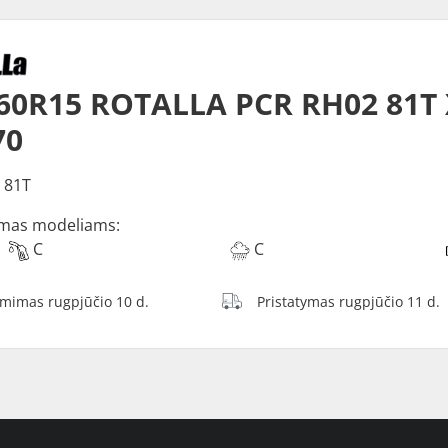
60R15 ROTALLA PCR RH02 81T
70
 81T
mas modeliams:
C
C
ėmimas rugpjūčio 10 d.
Pristatymas rugpjūčio 11 d.