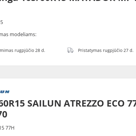
15
mas modeliams:
ėmimas rugpjūčio 28 d.
Pristatymas rugpjūčio 27 d.
60R15 SAILUN ATREZZO ECO 7
70
15 77H