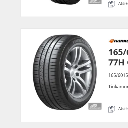
Atsi
165/
77H
165/6015
Tinkamu
Atsi