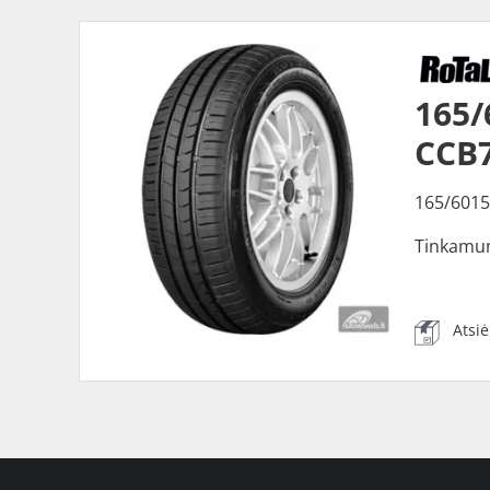
165/
CCB
165/6015
Tinkamu
Atsi