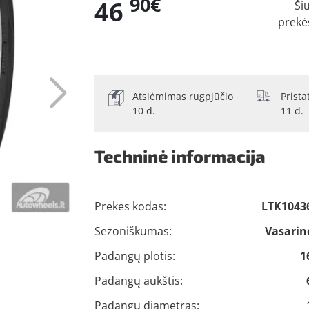
90€
46
Ši
prekė
Atsiėmimas rugpjūčio
Prist
10 d.
11 d.
Techninė informacija
Prekės kodas:
LTK1043
Sezoniškumas:
Vasarin
Padangų plotis:
1
Padangų aukštis:
Padangų diametras: