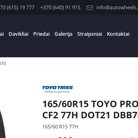
70 (615) 19 777
+370 (640) 91 915
info@autowheels.
ai
Davikliai
Priedai
Galerija
Straipsniai
Kontaktai
B70
165/60R15 TOYO PR
CF2 77H DOT21 DBB7
165/60 R15 77H