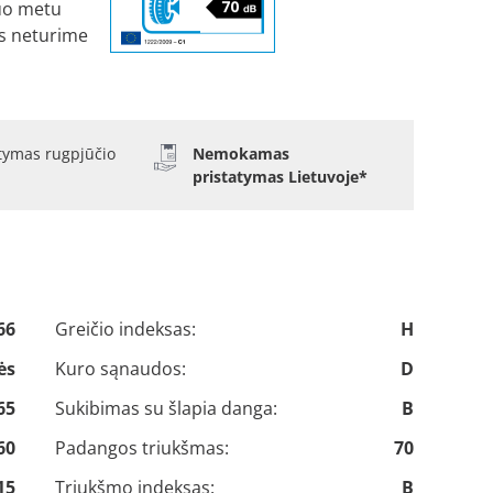
uo metu
s neturime
atymas rugpjūčio
Nemokamas
pristatymas Lietuvoje*
66
Greičio indeksas:
H
ės
Kuro sąnaudos:
D
65
Sukibimas su šlapia danga:
B
60
Padangos triukšmas:
70
15
Triukšmo indeksas:
B