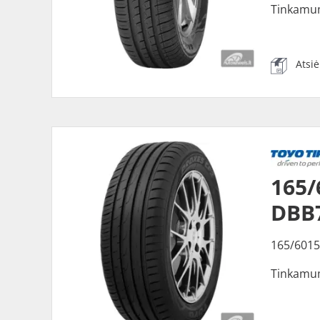
Tinkamu
Atsi
165/
DBB
165/6015
Tinkamu