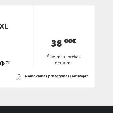
 XL
00€
38
Šiuo metu prekės
70
neturime
Nemokamas pristatymas Lietuvoje*