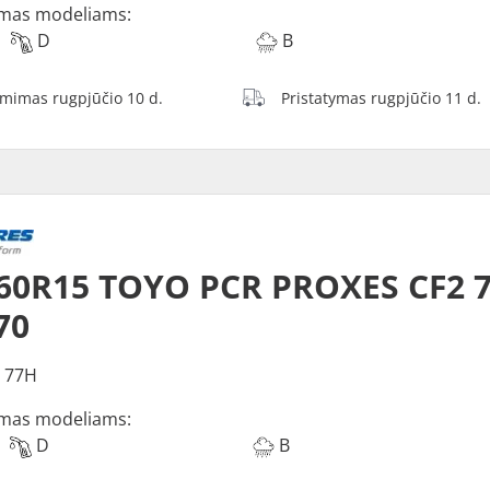
mas modeliams:
D
B
ėmimas rugpjūčio 10 d.
Pristatymas rugpjūčio 11 d.
60R15 TOYO PCR PROXES CF2 
70
 77H
mas modeliams:
D
B