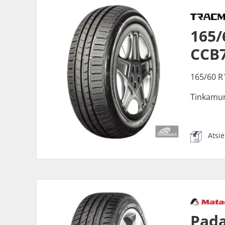
165/
CCB
165/60 R
Tinkamu
Atsi
Pad