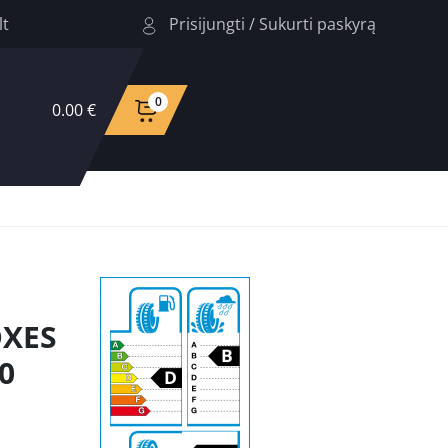
Prisijungti
/
Sukurti paskyrą
lt
0
0.00 €
OXES
0