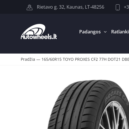
+3
Rietavo g. 32, Kaunas, LT-48256
Padangos
Ratlanki
Pradžia
—
165/60R15 TOYO PROXES CF2 77H DOT21 DB