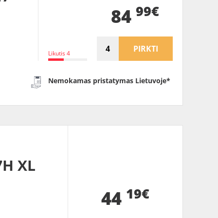
99€
84
PIRKTI
Likutis 4
Nemokamas pristatymas Lietuvoje*
7H XL
19€
44