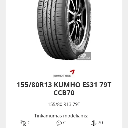
155/80R13 KUMHO ES31 79T
CCB70
155/80 R13 79T
Tinkamumas modeliams:
C
C
70