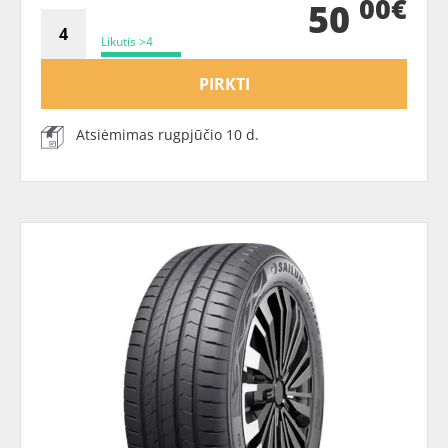
00€
50
Likutis >4
PIRKTI
Atsiėmimas rugpjūčio 10 d.