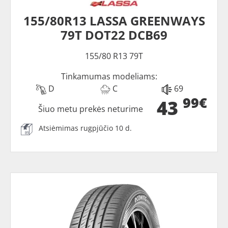
155/80R13 LASSA GREENWAYS
79T DOT22 DCB69
155/80 R13 79T
Tinkamumas modeliams:
D
C
69
99€
43
Šiuo metu prekės neturime
Atsiėmimas rugpjūčio 10 d.