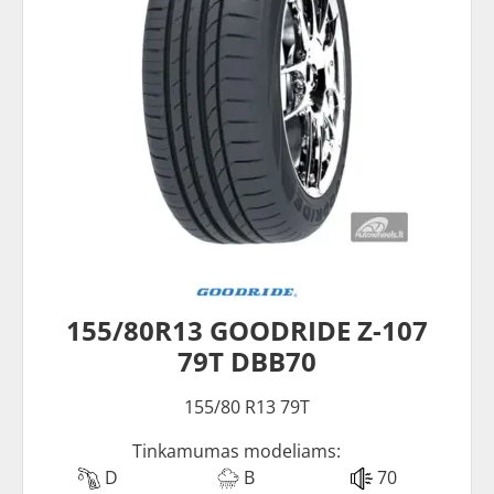
155/80R13 GOODRIDE Z-107
79T DBB70
155/80 R13 79T
Tinkamumas modeliams:
D
B
70