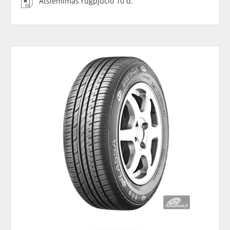
Atsiėmimas rugpjūčio 10 d.