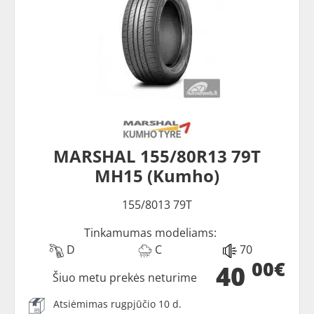
MARSHAL 155/80R13 79T
MH15 (Kumho)
155/8013 79T
Tinkamumas modeliams:
D
C
70
00€
40
Šiuo metu prekės neturime
Atsiėmimas rugpjūčio 10 d.