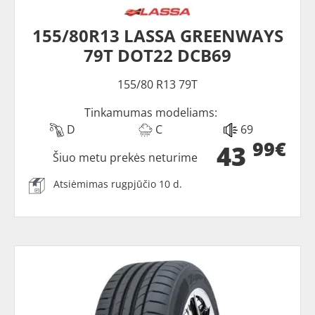
155/80R13 LASSA GREENWAYS
79T DOT22 DCB69
155/80 R13 79T
Tinkamumas modeliams:
D
C
69
99€
43
Šiuo metu prekės neturime
Atsiėmimas rugpjūčio 10 d.