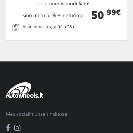
Tinkamumas modeliams:
99€
50
Šiuo metu prekės neturime
Atsiėmimas rugpjūčio 28 d.
Mes socialiniuose tinkluose