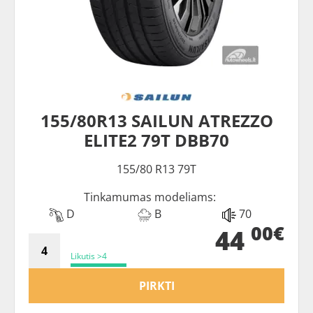
155/80R13 SAILUN ATREZZO
ELITE2 79T DBB70
155/80 R13 79T
Tinkamumas modeliams:
D
B
70
00€
44
Likutis >4
PIRKTI