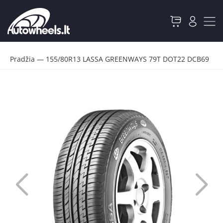
Pradžia
—
155/80R13 LASSA GREENWAYS 79T DOT22 DCB69