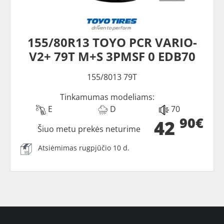
155/80R13 TOYO PCR VARIO-
V2+ 79T M+S 3PMSF 0 EDB70
155/8013 79T
Tinkamumas modeliams:
E
D
70
90€
42
Šiuo metu prekės neturime
Atsiėmimas rugpjūčio 10 d.