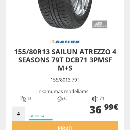
155/80R13 SAILUN ATREZZO 4
SEASONS 79T DCB71 3PMSF
M+S
155/8013 79T
Tinkamumas modeliams:
D
C
71
99€
36
Likutis >4
PIRKTI