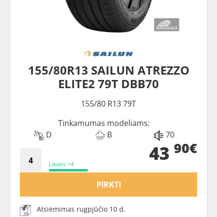
155/80R13 SAILUN ATREZZO
ELITE2 79T DBB70
155/80 R13 79T
Tinkamumas modeliams:
D
B
70
90€
43
Likutis >4
PIRKTI
Atsiėmimas rugpjūčio 10 d.