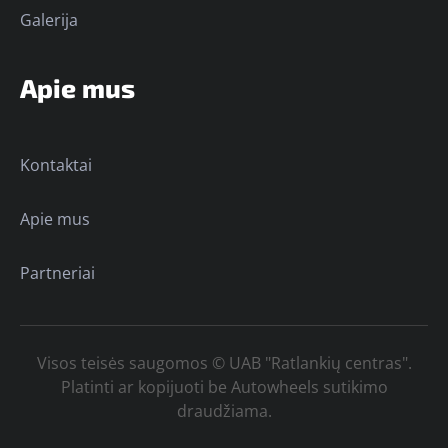
Galerija
Apie mus
Kontaktai
Apie mus
Partneriai
Visos teisės saugomos © UAB "Ratlankių centras".
Platinti ar kopijuoti be Autowheels sutikimo
draudžiama.