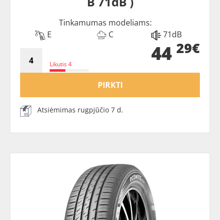
B 71dB )
Tinkamumas modeliams:
E
C
71dB
29€
44
Likutis 4
PIRKTI
Atsiėmimas rugpjūčio 7 d.