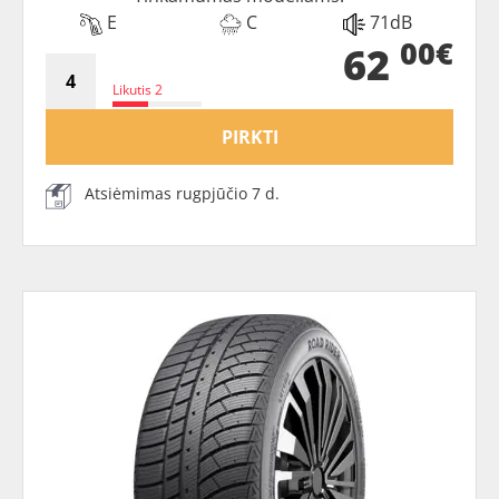
E
C
71dB
00€
62
Likutis 2
PIRKTI
Atsiėmimas rugpjūčio 7 d.