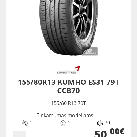
155/80R13 KUMHO ES31 79T
CCB70
155/80 R13 79T
Tinkamumas modeliams:
C
C
70
00€
50