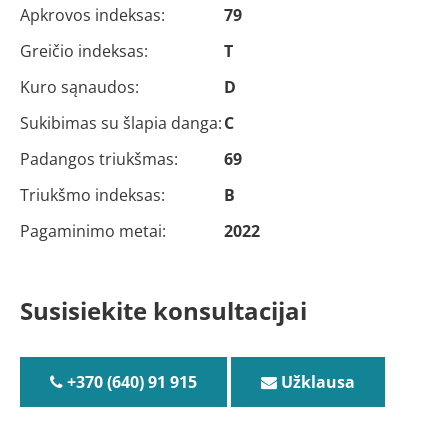
Apkrovos indeksas:
79
Greičio indeksas:
T
Kuro sąnaudos:
D
Sukibimas su šlapia danga:
C
Padangos triukšmas:
69
Triukšmo indeksas:
B
Pagaminimo metai:
2022
Susisiekite konsultacijai
+370 (640) 91 915
Užklausa