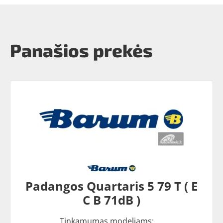
Panašios prekės
Padangos Quartaris 5 79 T ( E
C B 71dB )
Tinkamumas modeliams: