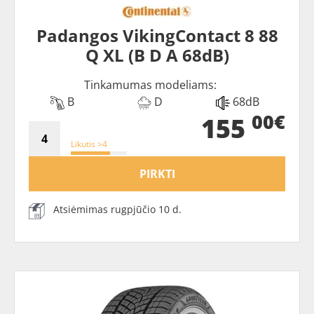
Padangos VikingContact 8 88
Q XL (B D A 68dB)
Tinkamumas modeliams:
B
D
68dB
00€
155
Likutis >4
PIRKTI
Atsiėmimas rugpjūčio 10 d.