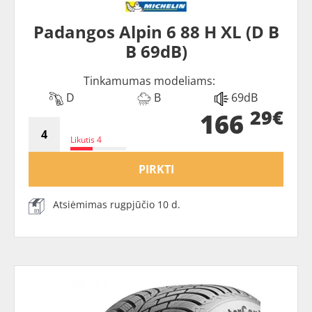
Padangos Alpin 6 88 H XL (D B
B 69dB)
Tinkamumas modeliams:
D
B
69dB
29€
166
Likutis 4
PIRKTI
Atsiėmimas rugpjūčio 10 d.