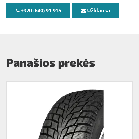
+370 (640) 91 915
Užklausa
Panašios prekės