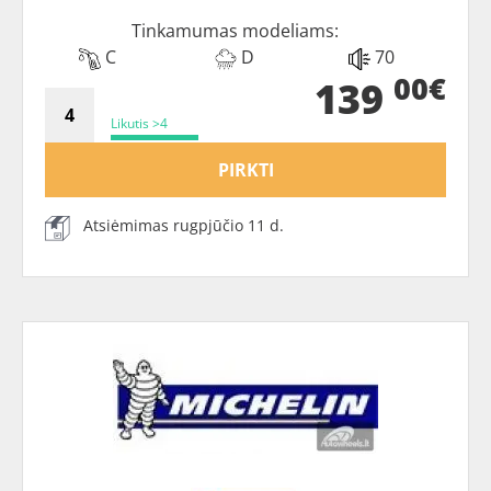
Tinkamumas modeliams:
C
D
70
00€
139
Likutis >4
PIRKTI
Atsiėmimas rugpjūčio 11 d.