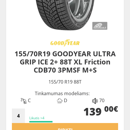
155/70R19 GOODYEAR ULTRA
GRIP ICE 2+ 88T XL Friction
CDB70 3PMSF M+S
155/70 R19 88T
Tinkamumas modeliams:
C
D
70
00€
139
Likutis >4