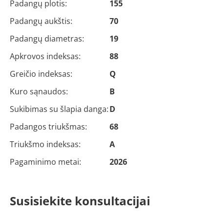
Padangų plotis:
155
Padangų aukštis:
70
Padangų diametras:
19
Apkrovos indeksas:
88
Greičio indeksas:
Q
Kuro sąnaudos:
B
Sukibimas su šlapia danga:
D
Padangos triukšmas:
68
Triukšmo indeksas:
A
Pagaminimo metai:
2026
Susisiekite konsultacijai