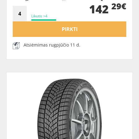
29€
142
Likutis >4
PIRKTI
Atsiėmimas rugpjūčio 11 d.