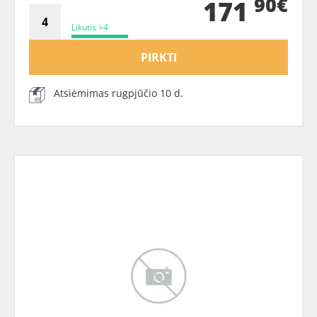
90€
171
Likutis >4
PIRKTI
Atsiėmimas rugpjūčio 10 d.