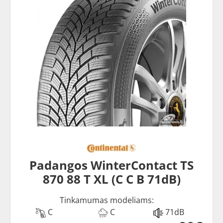
Padangos WinterContact TS
870 88 T XL (C C B 71dB)
Tinkamumas modeliams:
C
C
71dB