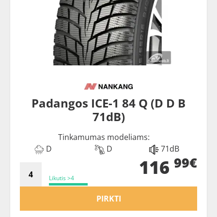
Padangos ICE-1 84 Q (D D B
71dB)
Tinkamumas modeliams:
D
D
71dB
99€
116
Likutis >4
PIRKTI