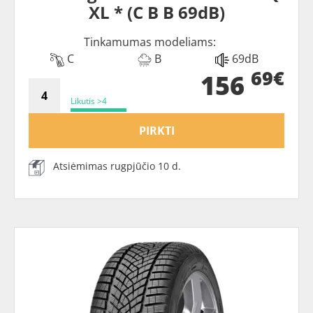
XL * (C B B 69dB)
Tinkamumas modeliams:
C
B
69dB
69€
156
Likutis >4
PIRKTI
Atsiėmimas rugpjūčio 10 d.