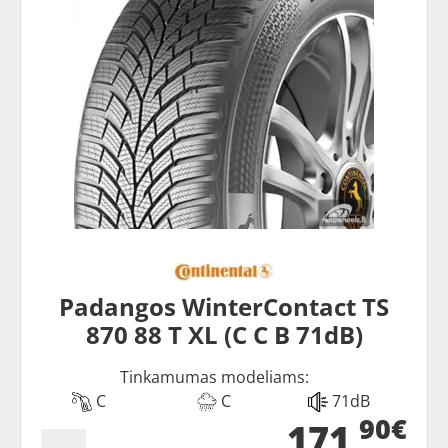
Padangos WinterContact TS
870 88 T XL (C C B 71dB)
Tinkamumas modeliams:
C
C
71dB
90€
171