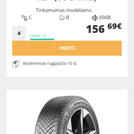
Tinkamumas modeliams:
C
B
69dB
69€
156
Likutis >4
PIRKTI
Atsiėmimas rugpjūčio 10 d.