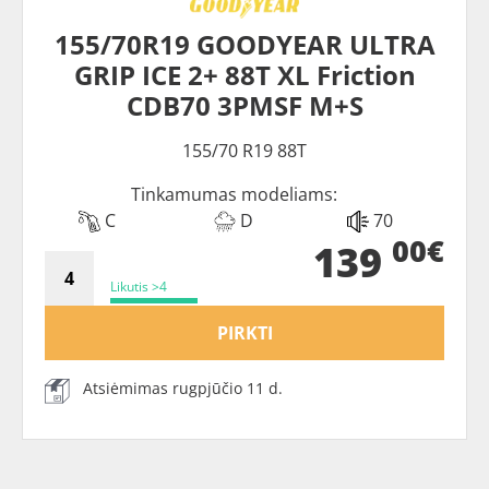
155/70R19 GOODYEAR ULTRA
GRIP ICE 2+ 88T XL Friction
CDB70 3PMSF M+S
155/70 R19 88T
Tinkamumas modeliams:
C
D
70
00€
139
Likutis >4
PIRKTI
Atsiėmimas rugpjūčio 11 d.