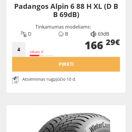
Padangos Alpin 6 88 H XL (D B
B 69dB)
Tinkamumas modeliams:
D
B
69dB
29€
166
Likutis 4
PIRKTI
Atsiėmimas rugpjūčio 10 d.