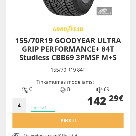
155/70R19 GOODYEAR ULTRA
GRIP PERFORMANCE+ 84T
Studless CBB69 3PMSF M+S
155/70 R19 84T
Tinkamumas modeliams:
C
B
69
29€
142
Likutis >4
PIRKTI
Atsiėmimas rugpjūčio 11 d.