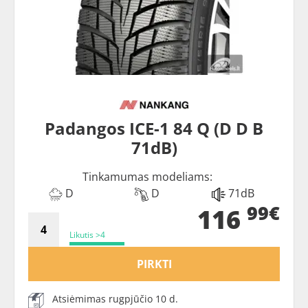
Padangos ICE-1 84 Q (D D B
71dB)
Tinkamumas modeliams:
D
D
71dB
99€
116
Likutis >4
PIRKTI
Atsiėmimas rugpjūčio 10 d.