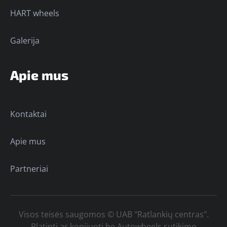
HART wheels
Galerija
Apie mus
Kontaktai
Apie mus
Partneriai
Visos teisės saugomos © UAB "Ratlankių centras".
Platinti ar kopijuoti be Autowheels sutikimo