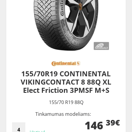
155/70R19 CONTINENTAL
VIKINGCONTACT 8 88Q XL
Elect Friction 3PMSF M+S
155/70 R19 88Q
Tinkamumas modeliams:
39€
146
Likutis >4