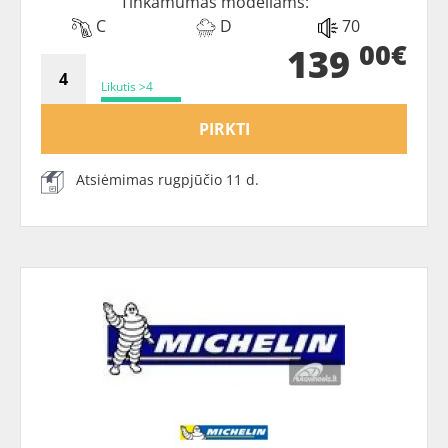
Tinkamumas modeliams:
C
D
70
00€
139
Likutis >4
PIRKTI
Atsiėmimas rugpjūčio 11 d.