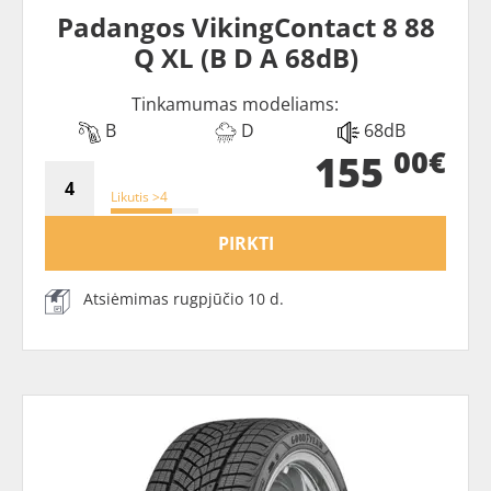
Padangos VikingContact 8 88
Q XL (B D A 68dB)
Tinkamumas modeliams:
B
D
68dB
00€
155
Likutis >4
PIRKTI
Atsiėmimas rugpjūčio 10 d.