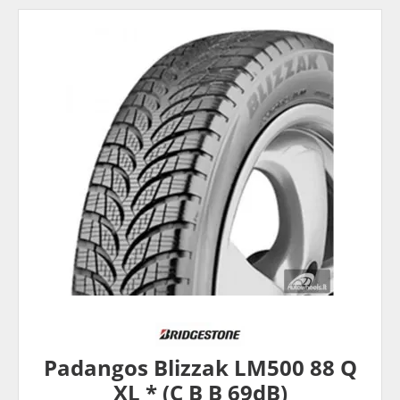
Padangos Blizzak LM500 88 Q
XL * (C B B 69dB)