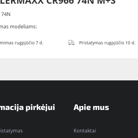
ILERMAXX CR966 74N M+S
 74N
mas modeliams:
ėmimas rugpjūčio 7 d.
Pristatymas rugpjūčio 10 d.
macija pirkėjui
Apie mus
ristatymas
Kontaktai