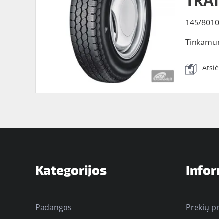
TRA
145/8010
Tinkamu
Atsi
Kategorijos
Infor
Padangos
Prekių p