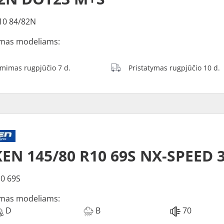
10 84/82N
mas modeliams:
ėmimas rugpjūčio 7 d.
Pristatymas rugpjūčio 10 d.
EN 145/80 R10 69S NX-SPEED 
0 69S
mas modeliams:
D
B
70