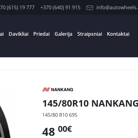
70 (615) 19 777
+370 (640) 91 915
info@autowheels.
ai
Davikliai
Priedai
Galerija
Straipsniai
Kontaktai
145/80R10 NANKANG 
145/80 R10 69S
00€
48