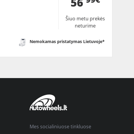
56
Šiuo metu prekės
neturime
Nemokamas pristatymas Lietuvoje*
Mes socialiniuose tinkluose