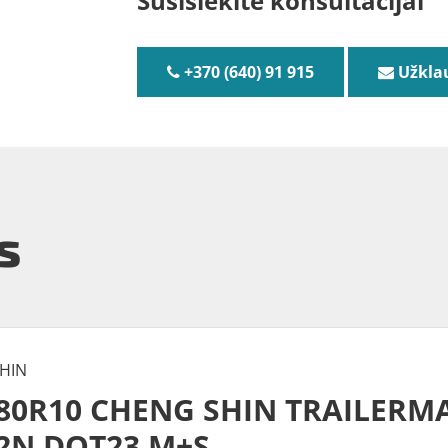
Susisiekite konsultacijai
+370 (640) 91 915
Užkla
s
HIN
/80R10 CHENG SHIN TRAILERM
82N DOT23 M+S