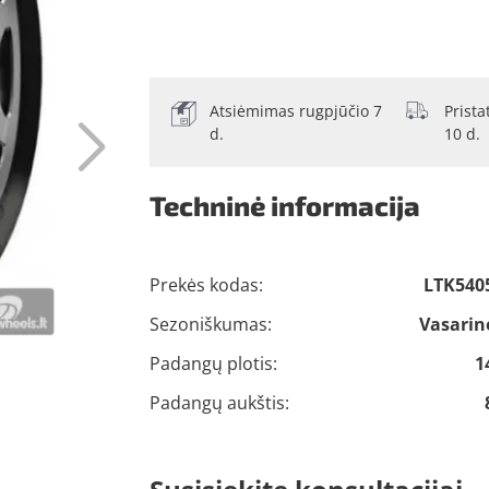
Atsiėmimas rugpjūčio 7
Prist
d.
10 d.
Techninė informacija
Prekės kodas:
LTK540
Sezoniškumas:
Vasarin
Padangų plotis:
1
Padangų aukštis: