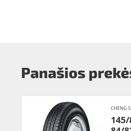
Panašios prekė
CHENG S
145
84/