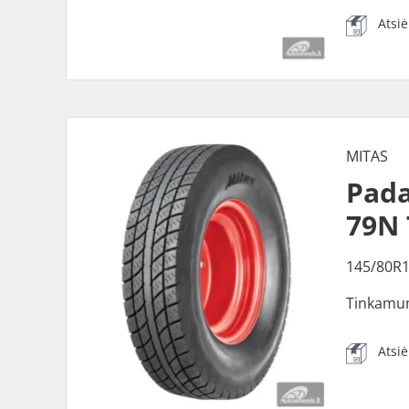
Atsi
MITAS
Pada
79N 
145/80R
Tinkamu
Atsi