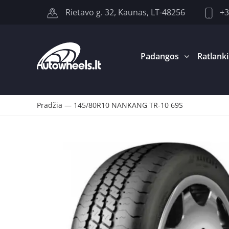
+3
Rietavo g. 32, Kaunas, LT-48256
Padangos
Ratlanki
Pradžia
—
145/80R10 NANKANG TR-10 69S