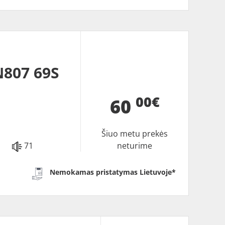
N807 69S
00€
60
Šiuo metu prekės
71
neturime
Nemokamas pristatymas Lietuvoje*