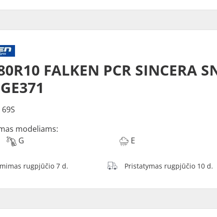
80R10 FALKEN PCR SINCERA S
 GE371
 69S
mas modeliams:
G
E
ėmimas rugpjūčio 7 d.
Pristatymas rugpjūčio 10 d.