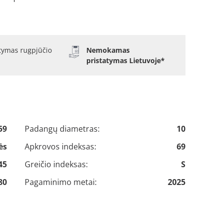
atymas rugpjūčio
Nemokamas
pristatymas Lietuvoje*
59
Padangų diametras:
10
ės
Apkrovos indeksas:
69
45
Greičio indeksas:
S
80
Pagaminimo metai:
2025