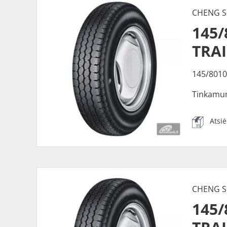
CHENG S
145/
TRA
145/8010
Tinkamu
Atsi
CHENG S
145/