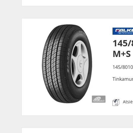
145/
M+S
145/8010
Tinkamu
Atsi