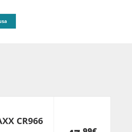
usa
AXX CR966
99€