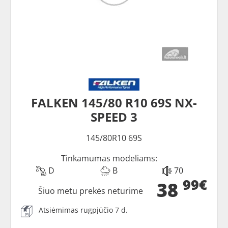
FALKEN 145/80 R10 69S NX-
SPEED 3
145/80R10 69S
Tinkamumas modeliams:
D
B
70
99€
38
Šiuo metu prekės neturime
Atsiėmimas rugpjūčio 7 d.