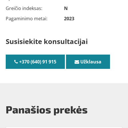
Greičio indeksas:
N
Pagaminimo metai:
2023
Susisiekite konsultacijai
+370 (640) 91 915
Užklausa
Panašios prekės