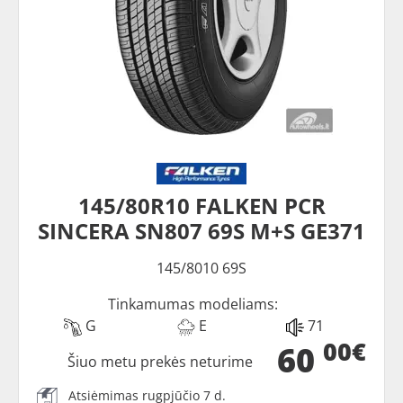
145/80R10 FALKEN PCR
SINCERA SN807 69S M+S GE371
145/8010 69S
Tinkamumas modeliams:
G
E
71
00€
60
Šiuo metu prekės neturime
Atsiėmimas rugpjūčio 7 d.