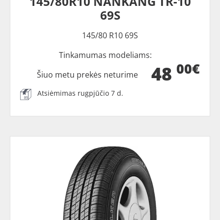
145/80R10 NANKANG TR-10
69S
145/80 R10 69S
Tinkamumas modeliams:
00€
48
Šiuo metu prekės neturime
Atsiėmimas rugpjūčio 7 d.