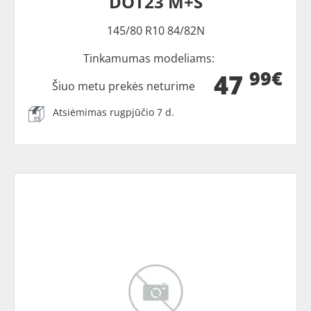
DOT23 M+S
145/80 R10 84/82N
Tinkamumas modeliams:
99€
47
Šiuo metu prekės neturime
Atsiėmimas rugpjūčio 7 d.