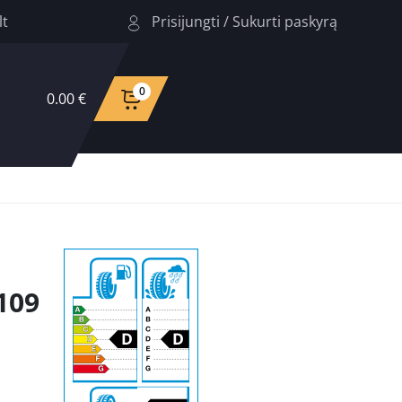
Prisijungti
/
Sukurti paskyrą
lt
0
0.00 €
109