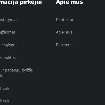
macija pirkėjui
Apie mus
ristatymas
Kontaktai
rąžinimas
Apie mus
 ir sąlygos
Partneriai
o politika
ų ir padangų dydžių
lė
heels
heels