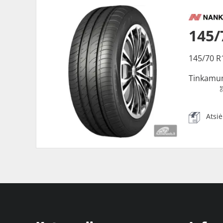
145
145/70 R
Tinkamu
Atsi