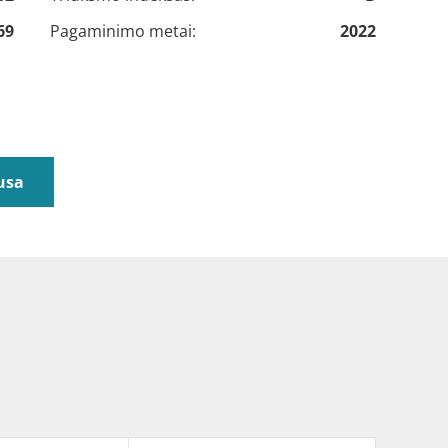
69
Pagaminimo metai:
2022
usa