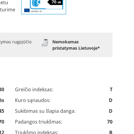
metu
eturime
atymas rugpjūčio
Nemokamas
pristatymas Lietuvoje*
30
Greičio indeksas:
T
ės
Kuro sąnaudos:
D
45
Sukibimas su šlapia danga:
D
70
Padangos triukšmas:
70
12
Triukšmo indeksas:
B