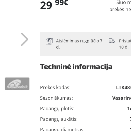
99€
29
Šiuo 
prekės n
Atsiėmimas rugpjūčio 7
Prist
d.
10 d.
Techninė informacija
Prekės kodas:
LTK48
Sezoniškumas:
Vasarin
Padangų plotis:
1
Padangų aukštis:
Padangų diametras: