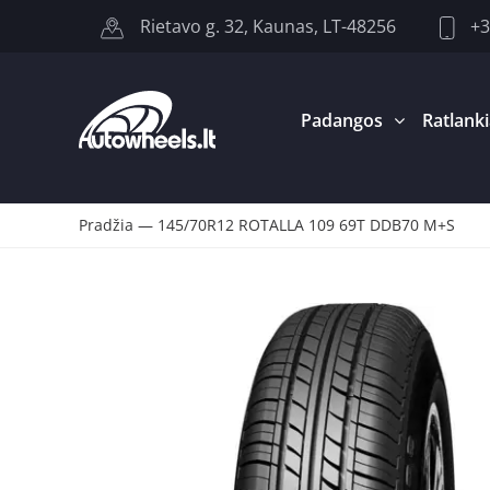
+3
Rietavo g. 32, Kaunas, LT-48256
Padangos
Ratlanki
Pradžia
—
145/70R12 ROTALLA 109 69T DDB70 M+S