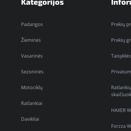
Kategorijos
Infor
Padangos
Prekių p
Žieminės
Prekių g
Vasarinės
Taisyklės
Sezoninės
Privatum
Motociklų
Ratlanki
skaičiuok
Ratlankiai
HAXER W
Davikliai
Forzza W