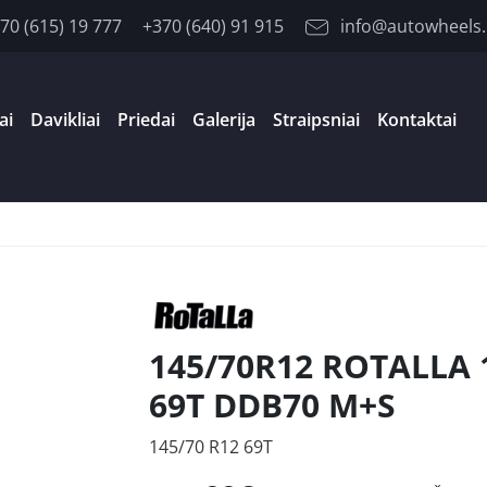
70 (615) 19 777
+370 (640) 91 915
info@autowheels.
ai
Davikliai
Priedai
Galerija
Straipsniai
Kontaktai
145/70R12 ROTALLA 
69T DDB70 M+S
145/70 R12 69T