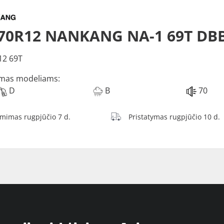
/70R12 NANKANG NA-1 69T DB
12 69T
mas modeliams:
D
B
70
ėmimas rugpjūčio 7 d.
Pristatymas rugpjūčio 10 d.