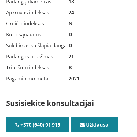
Padangų diametras:
13
Apkrovos indeksas:
74
Greičio indeksas:
N
Kuro sąnaudos:
D
Sukibimas su šlapia danga:
D
Padangos triukšmas:
71
Triukšmo indeksas:
B
Pagaminimo metai:
2021
Susisiekite konsultacijai
+370 (640) 91 915
Užklausa