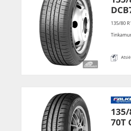
DCB
135/80 R
Tinkamu
Atsi
135
70T 