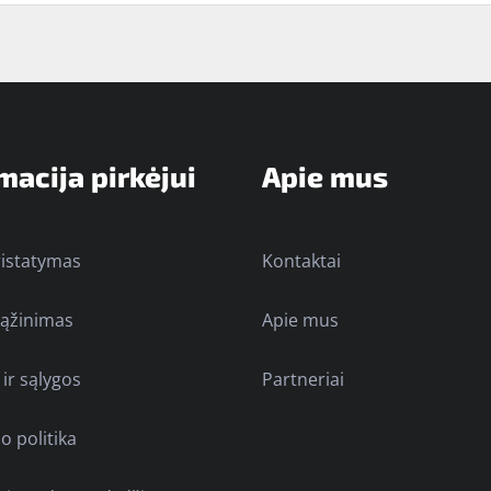
macija pirkėjui
Apie mus
ristatymas
Kontaktai
rąžinimas
Apie mus
 ir sąlygos
Partneriai
o politika