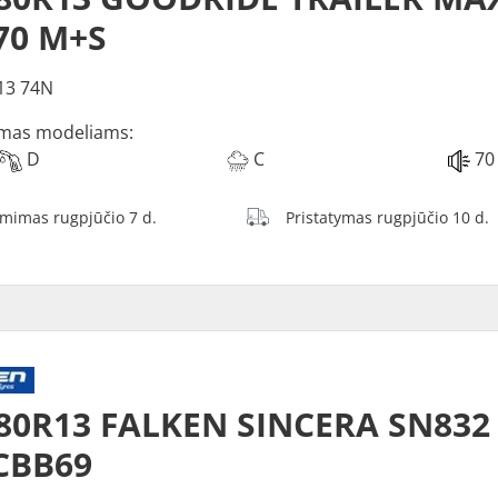
70 M+S
13 74N
mas modeliams:
D
C
70
ėmimas rugpjūčio 7 d.
Pristatymas rugpjūčio 10 d.
/80R13 FALKEN SINCERA SN83
CBB69