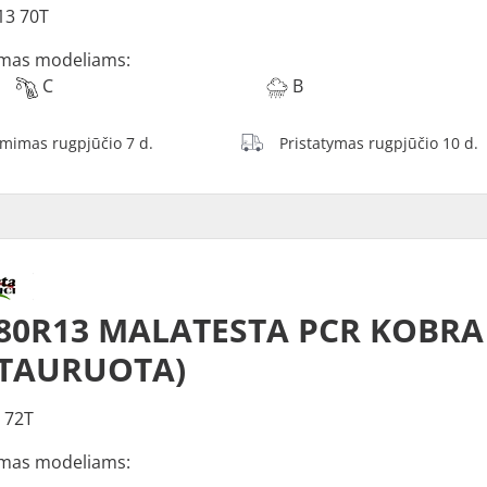
13 70T
mas modeliams:
C
B
ėmimas rugpjūčio 7 d.
Pristatymas rugpjūčio 10 d.
/80R13 MALATESTA PCR KOBRA
STAURUOTA)
 72T
mas modeliams: