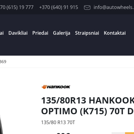
70 (615) 19 777
+370 (640) 91 915
info@autowheels.
ai
Davikliai
Priedai
Galerija
Straipsniai
Kontaktai
B69
135/80R13 HANKOO
OPTIMO (K715) 70T 
135/80 R13 70T