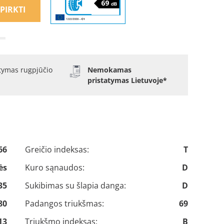
PIRKTI
atymas rugpjūčio
Nemokamas
pristatymas Lietuvoje*
66
Greičio indeksas:
T
ės
Kuro sąnaudos:
D
35
Sukibimas su šlapia danga:
D
80
Padangos triukšmas:
69
13
Triukšmo indeksas:
B