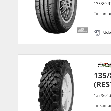
135/80 R
Tinkamu
Atsi
135
(RE
135/8013
Tinkamu