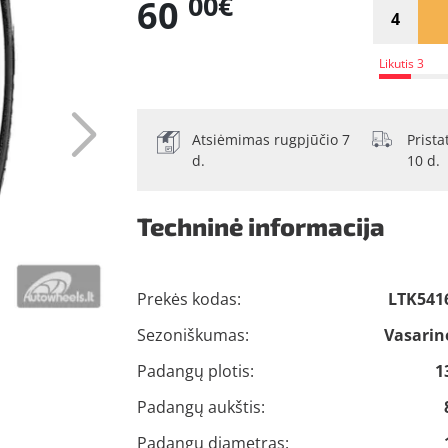
00€
60
Likutis 3
Atsiėmimas rugpjūčio 7
Prist
d.
10 d.
Techninė informacija
Prekės kodas:
LTK541
Sezoniškumas:
Vasarin
Padangų plotis:
1
Padangų aukštis:
Padangų diametras: