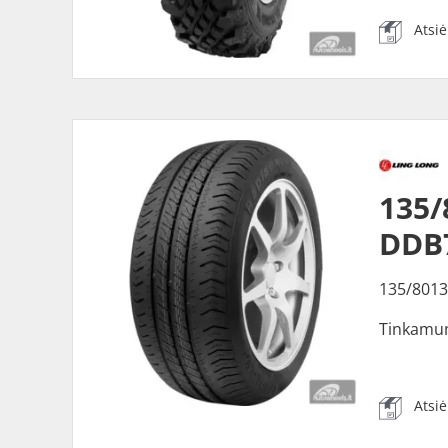
Atsi
135/
DDB
135/8013
Tinkamu
Atsi