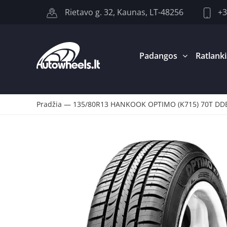
+3
Rietavo g. 32, Kaunas, LT-48256
Padangos
Ratlanki
Pradžia
—
135/80R13 HANKOOK OPTIMO (K715) 70T DD