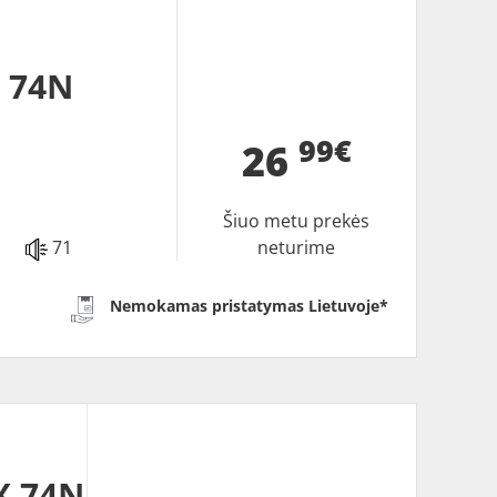
 74N
99€
26
Šiuo metu prekės
71
neturime
Nemokamas pristatymas Lietuvoje*
X 74N