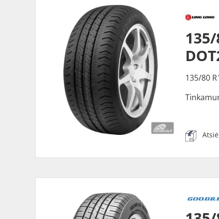
135/
DOT
135/80 R
Tinkamu
Atsi
135