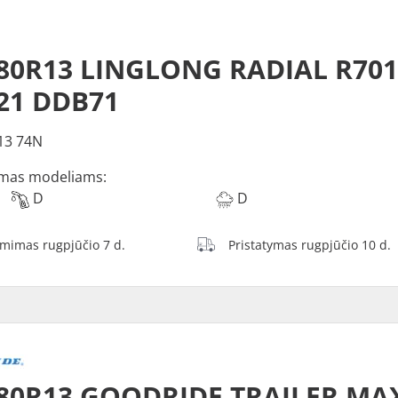
80R13 LINGLONG RADIAL R701
21 DDB71
13 74N
mas modeliams:
D
D
ėmimas rugpjūčio 7 d.
Pristatymas rugpjūčio 10 d.
/80R13 GOODRIDE TRAILER MA