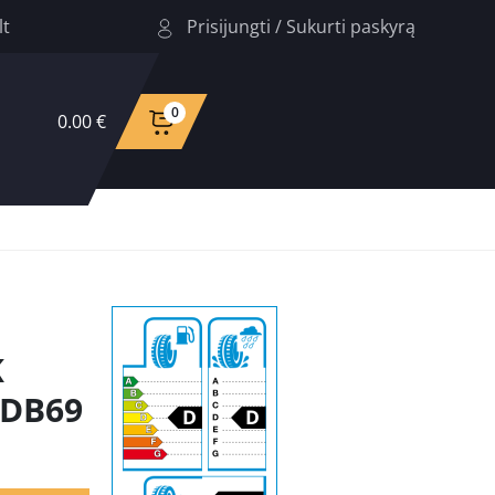
Prisijungti
/
Sukurti paskyrą
lt
0
0.00 €
K
DDB69