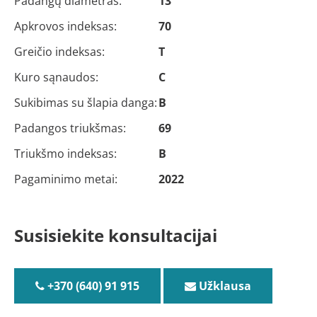
Padangų diametras:
13
Apkrovos indeksas:
70
Greičio indeksas:
T
Kuro sąnaudos:
C
Sukibimas su šlapia danga:
B
Padangos triukšmas:
69
Triukšmo indeksas:
B
Pagaminimo metai:
2022
Susisiekite konsultacijai
+370 (640) 91 915
Užklausa