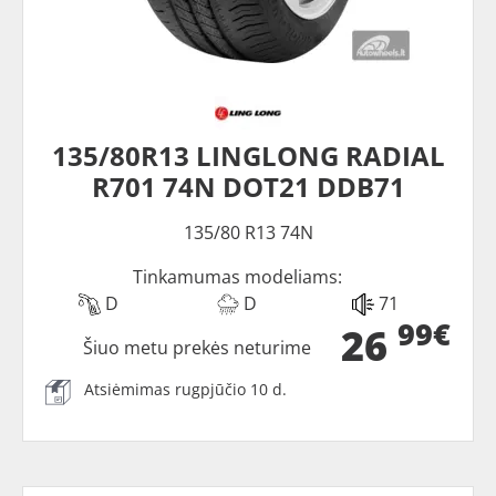
135/80R13 LINGLONG RADIAL
R701 74N DOT21 DDB71
135/80 R13 74N
Tinkamumas modeliams:
D
D
71
99€
26
Šiuo metu prekės neturime
Atsiėmimas rugpjūčio 10 d.