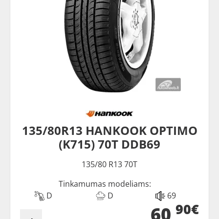
135/80R13 HANKOOK OPTIMO
(K715) 70T DDB69
135/80 R13 70T
Tinkamumas modeliams:
D
D
69
90€
60