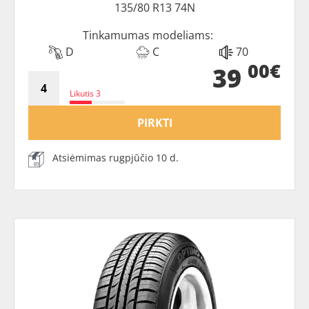
135/80 R13 74N
Tinkamumas modeliams:
D
C
70
00€
39
Likutis 3
PIRKTI
Atsiėmimas rugpjūčio 10 d.