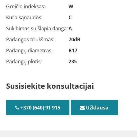
Greičio indeksas:
W
Kuro sąnaudos:
C
Sukibimas su šlapia danga:
A
Padangos triukšmas:
70dB
Padangų diametras:
R17
Padangų plotis:
235
Susisiekite konsultacijai
+370 (640) 91 915
Užklausa