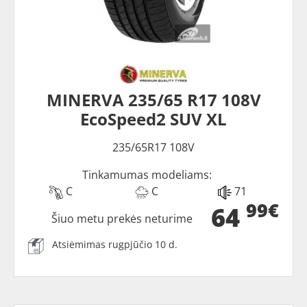
MINERVA 235/65 R17 108V
EcoSpeed2 SUV XL
235/65R17 108V
Tinkamumas modeliams:
C
C
71
99€
64
Šiuo metu prekės neturime
Atsiėmimas rugpjūčio 10 d.