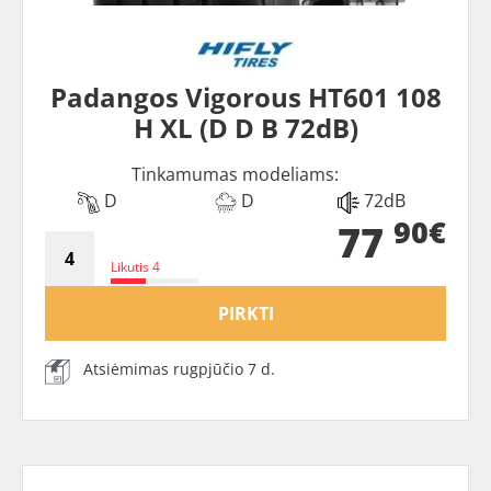
Padangos Vigorous HT601 108
H XL (D D B 72dB)
Tinkamumas modeliams:
D
D
72dB
90€
77
Likutis 4
PIRKTI
Atsiėmimas rugpjūčio 7 d.