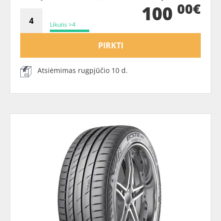
00€
100
Likutis >4
PIRKTI
Atsiėmimas rugpjūčio 10 d.