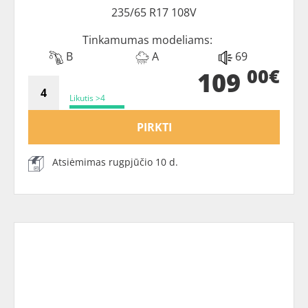
235/65 R17 108V
Tinkamumas modeliams:
B
A
69
00€
109
Likutis >4
PIRKTI
Atsiėmimas rugpjūčio 10 d.