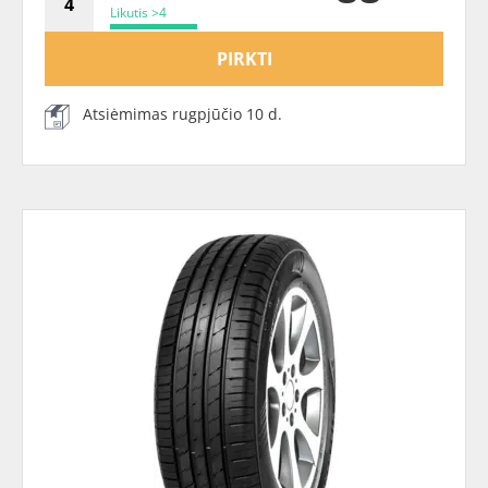
Likutis >4
PIRKTI
Atsiėmimas rugpjūčio 10 d.