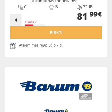
Tinkamumas modeliams:
C
B
72dB
99€
81
Likutis 2
PIRKTI
Atsiėmimas rugpjūčio 7 d.