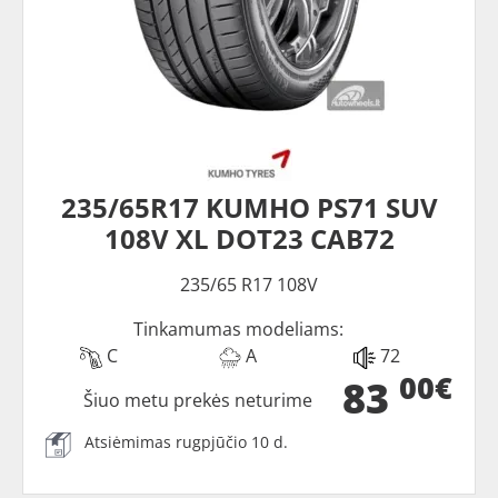
235/65R17 KUMHO PS71 SUV
108V XL DOT23 CAB72
235/65 R17 108V
Tinkamumas modeliams:
C
A
72
00€
83
Šiuo metu prekės neturime
Atsiėmimas rugpjūčio 10 d.