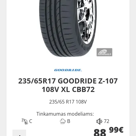
235/65R17 GOODRIDE Z-107
108V XL CBB72
235/65 R17 108V
Tinkamumas modeliams:
C
B
72
99€
88