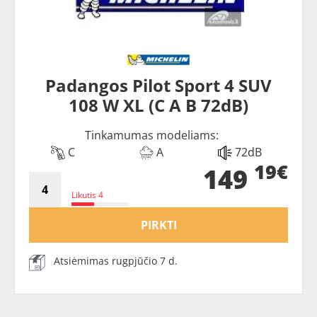
Padangos Pilot Sport 4 SUV
108 W XL (C A B 72dB)
Tinkamumas modeliams:
C
A
72dB
19€
149
Likutis 4
PIRKTI
Atsiėmimas rugpjūčio 7 d.