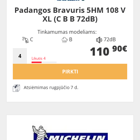
Padangos Bravuris 5HM 108 V
XL (C B B 72dB)
Tinkamumas modeliams:
C
B
72dB
90€
110
Likutis 4
PIRKTI
Atsiėmimas rugpjūčio 7 d.