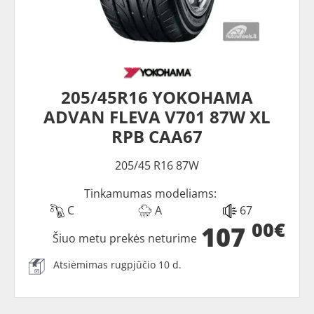
205/45R16 YOKOHAMA
ADVAN FLEVA V701 87W XL
RPB CAA67
205/45 R16 87W
Tinkamumas modeliams:
C
A
67
00€
107
Šiuo metu prekės neturime
Atsiėmimas rugpjūčio 10 d.