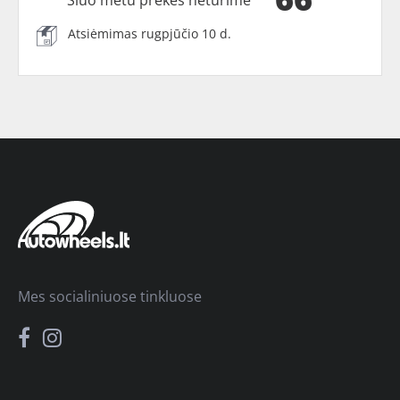
Šiuo metu prekės neturime
Atsiėmimas rugpjūčio 10 d.
Mes socialiniuose tinkluose