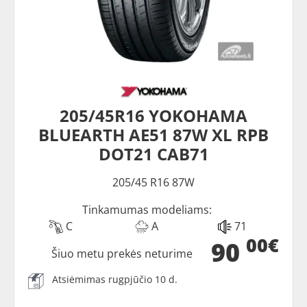
205/45R16 YOKOHAMA
BLUEARTH AE51 87W XL RPB
DOT21 CAB71
205/45 R16 87W
Tinkamumas modeliams:
C
A
71
00€
90
Šiuo metu prekės neturime
Atsiėmimas rugpjūčio 10 d.