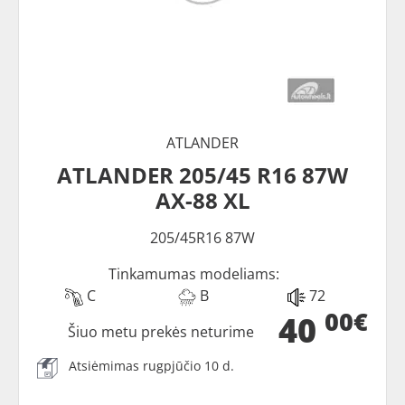
ATLANDER
ATLANDER 205/45 R16 87W
AX-88 XL
205/45R16 87W
Tinkamumas modeliams:
C
B
72
00€
40
Šiuo metu prekės neturime
Atsiėmimas rugpjūčio 10 d.