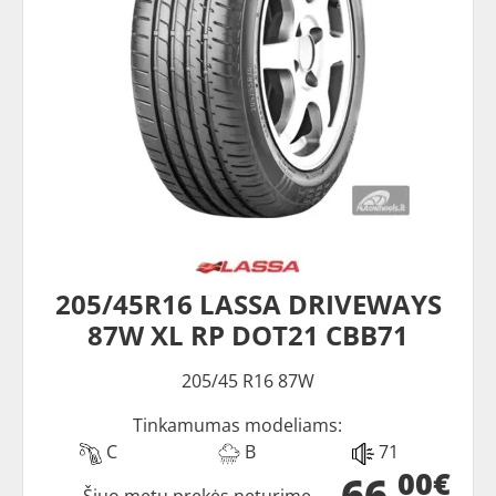
205/45R16 LASSA DRIVEWAYS
87W XL RP DOT21 CBB71
205/45 R16 87W
Tinkamumas modeliams:
C
B
71
00€
66