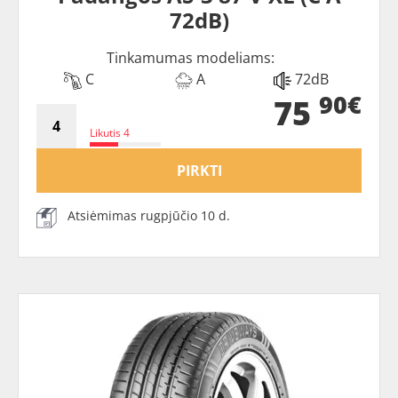
72dB)
Tinkamumas modeliams:
C
A
72dB
90€
75
Likutis 4
PIRKTI
Atsiėmimas rugpjūčio 10 d.