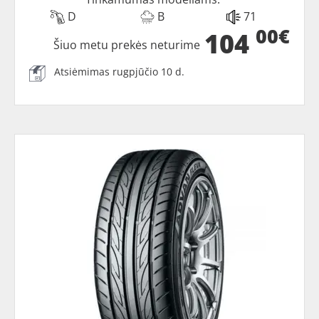
D
B
71
00€
104
Šiuo metu prekės neturime
Atsiėmimas rugpjūčio 10 d.