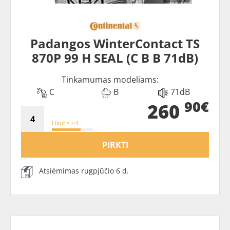
Padangos WinterContact TS
870P 99 H SEAL (C B B 71dB)
Tinkamumas modeliams:
C
B
71dB
90€
260
Likutis >4
PIRKTI
Atsiėmimas rugpjūčio 6 d.