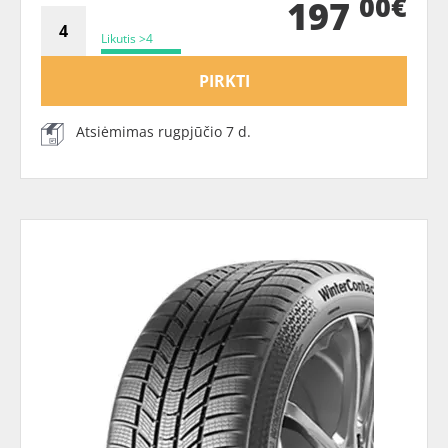
00€
197
Likutis >4
PIRKTI
Atsiėmimas rugpjūčio 7 d.