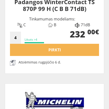
Padangos WinterContact TS
870P 99 H (C B B 71dB)
Tinkamumas modeliams:
C
B
71dB
00€
232
Likutis >4
PIRKTI
Atsiėmimas rugpjūčio 6 d.