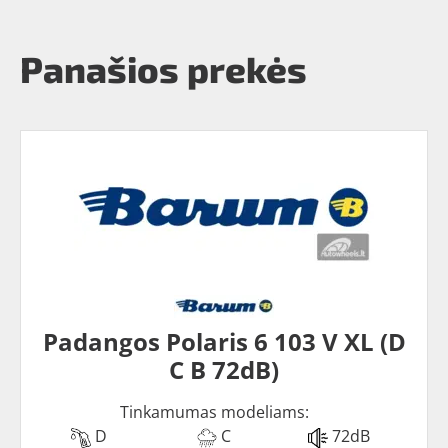
Panašios prekės
Padangos Polaris 6 103 V XL (D
C B 72dB)
Tinkamumas modeliams:
D
C
72dB