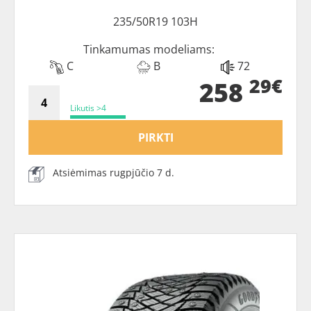
235/50R19 103H
Tinkamumas modeliams:
C
B
72
29€
258
Likutis >4
PIRKTI
Atsiėmimas rugpjūčio 7 d.