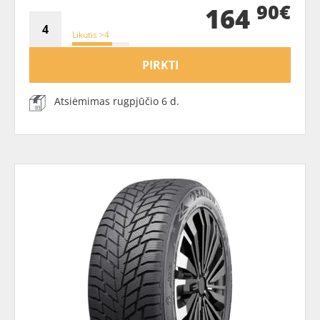
90€
164
Likutis >4
PIRKTI
Atsiėmimas rugpjūčio 6 d.