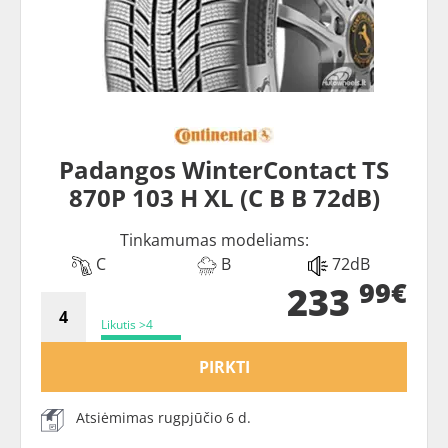
Padangos WinterContact TS
870P 103 H XL (C B B 72dB)
Tinkamumas modeliams:
C
B
72dB
99€
233
Likutis >4
PIRKTI
Atsiėmimas rugpjūčio 6 d.