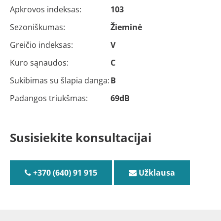
Apkrovos indeksas:
103
Sezoniškumas:
Žieminė
Greičio indeksas:
V
Kuro sąnaudos:
C
Sukibimas su šlapia danga:
B
Padangos triukšmas:
69dB
Susisiekite konsultacijai
+370 (640) 91 915
Užklausa