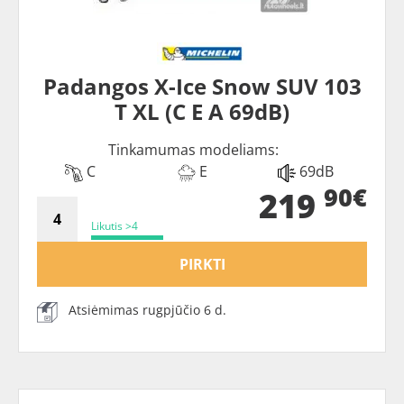
Padangos X-Ice Snow SUV 103
T XL (C E A 69dB)
Tinkamumas modeliams:
C
E
69dB
90€
219
Likutis >4
PIRKTI
Atsiėmimas rugpjūčio 6 d.