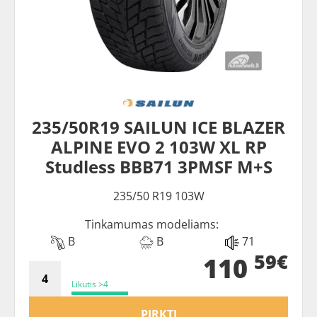
235/50R19 SAILUN ICE BLAZER
ALPINE EVO 2 103W XL RP
Studless BBB71 3PMSF M+S
235/50 R19 103W
Tinkamumas modeliams:
B
B
71
59€
110
Likutis >4
PIRKTI