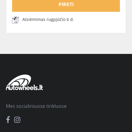
PIRKTI
Atsiėmimas rugpjūčio 6 d.
Mes socialiniuose tinkluose