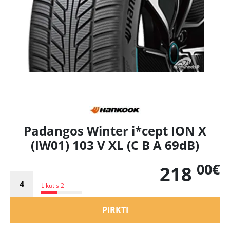
Padangos Winter i*cept ION X
(IW01) 103 V XL (C B A 69dB)
00€
218
Likutis 2
PIRKTI