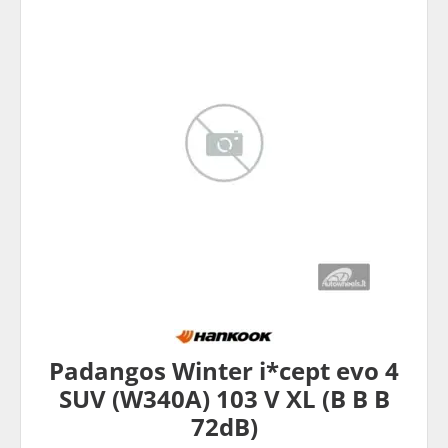
Padangos Winter i*cept evo 4
SUV (W340A) 103 V XL (B B B
72dB)