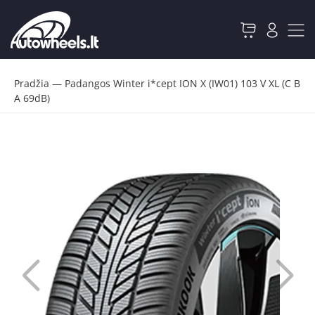
Pradžia
—
Padangos Winter i*cept ION X (IW01) 103 V XL (C B
A 69dB)