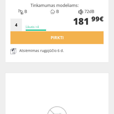
Tinkamumas modeliams:
B
B
72dB
99€
181
Likutis >4
PIRKTI
Atsiėmimas rugpjūčio 6 d.