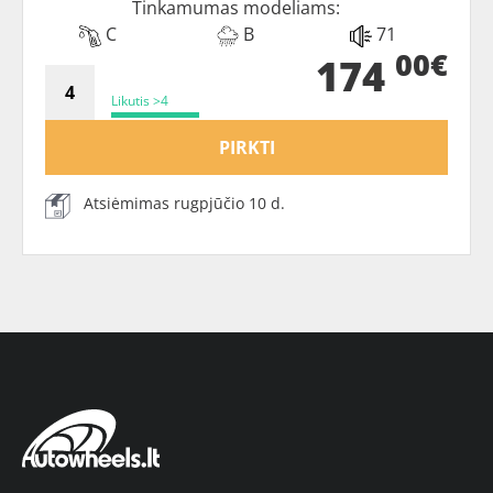
Tinkamumas modeliams:
C
B
71
00€
174
Likutis >4
PIRKTI
Atsiėmimas rugpjūčio 10 d.