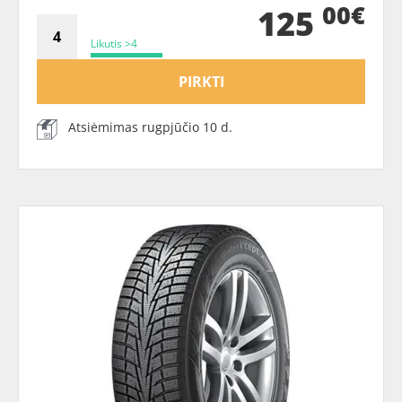
00€
125
Likutis >4
PIRKTI
Atsiėmimas rugpjūčio 10 d.