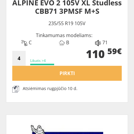
ALPINE EVO 2 105V XL Studless
CBB71 3PMSF M+S
235/55 R19 105V
Tinkamumas modeliams:
C
B
71
59€
110
Likutis >4
PIRKTI
Atsiėmimas rugpjūčio 10 d.