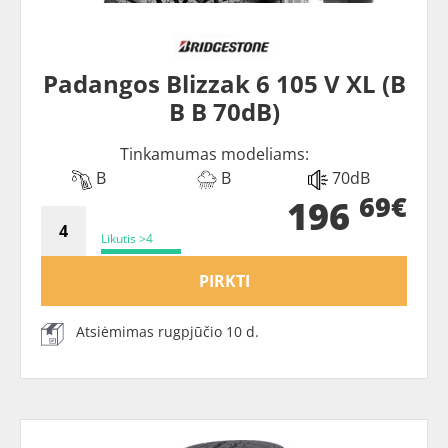
Padangos Blizzak 6 105 V XL (B
B B 70dB)
Tinkamumas modeliams:
B
B
70dB
69€
196
Likutis >4
PIRKTI
Atsiėmimas rugpjūčio 10 d.