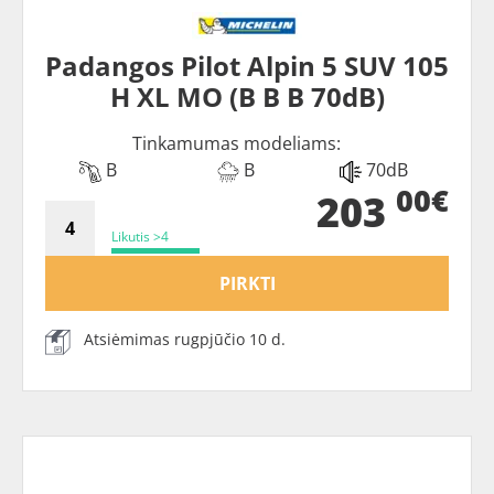
Padangos Pilot Alpin 5 SUV 105
H XL MO (B B B 70dB)
Tinkamumas modeliams:
B
B
70dB
00€
203
Likutis >4
PIRKTI
Atsiėmimas rugpjūčio 10 d.