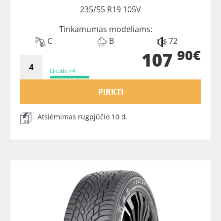
235/55 R19 105V
Tinkamumas modeliams:
C
B
72
90€
107
Likutis >4
PIRKTI
Atsiėmimas rugpjūčio 10 d.