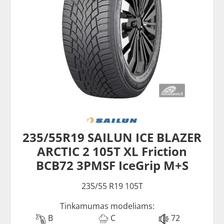
235/55R19 SAILUN ICE BLAZER
ARCTIC 2 105T XL Friction
BCB72 3PMSF IceGrip M+S
235/55 R19 105T
Tinkamumas modeliams:
B
C
72