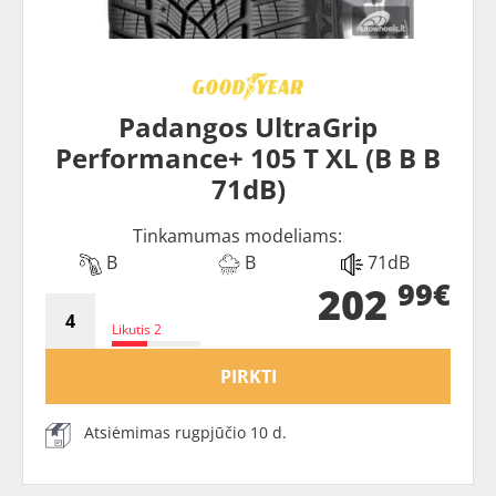
Padangos UltraGrip
Performance+ 105 T XL (B B B
71dB)
Tinkamumas modeliams:
B
B
71dB
99€
202
Likutis 2
PIRKTI
Atsiėmimas rugpjūčio 10 d.