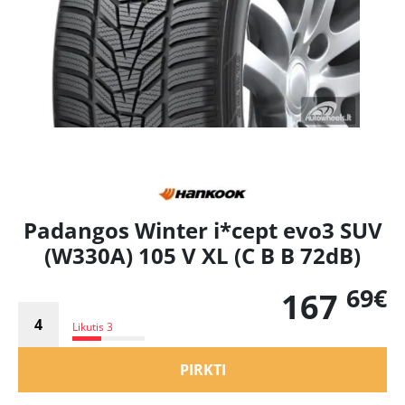
Padangos Winter i*cept evo3 SUV
(W330A) 105 V XL (C B B 72dB)
69€
167
Likutis 3
PIRKTI