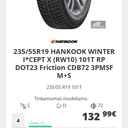
235/55R19 HANKOOK WINTER
I*CEPT X (RW10) 101T RP
DOT23 Friction CDB72 3PMSF
M+S
235/55 R19 101T
Tinkamumas modeliams:
C
D
72
99€
132
Likutis >4