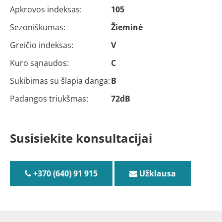
Apkrovos indeksas:
105
Sezoniškumas:
Žieminė
Greičio indeksas:
V
Kuro sąnaudos:
C
Sukibimas su šlapia danga:
B
Padangos triukšmas:
72dB
Susisiekite konsultacijai
+370 (640) 91 915
Užklausa