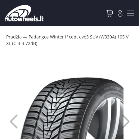
Pradžia
—
Padangos Winter i*cept evo3 SUV (W330A) 105 V
XL (C B B 72dB)