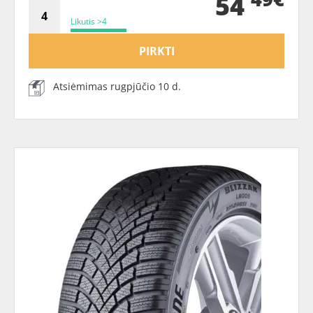
54
Likutis >4
PIRKTI
Atsiėmimas rugpjūčio 10 d.