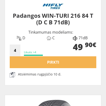
Padangos WIN-TURI 216 84 T
(D C B 71dB)
Tinkamumas modeliams:
D
C
71dB
90€
49
Likutis >4
PIRKTI
Atsiėmimas rugpjūčio 10 d.