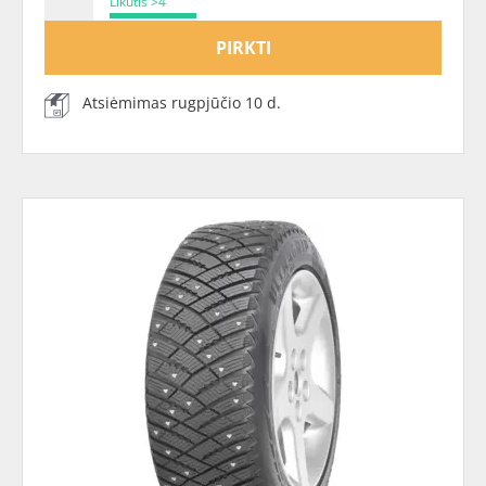
Likutis >4
PIRKTI
Atsiėmimas rugpjūčio 10 d.