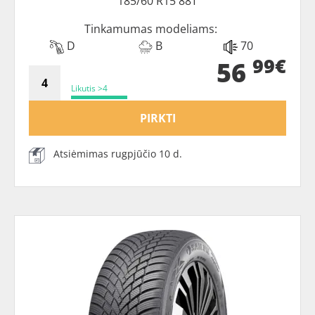
185/60 R15 88T
Tinkamumas modeliams:
D
B
70
99€
56
Likutis >4
PIRKTI
Atsiėmimas rugpjūčio 10 d.