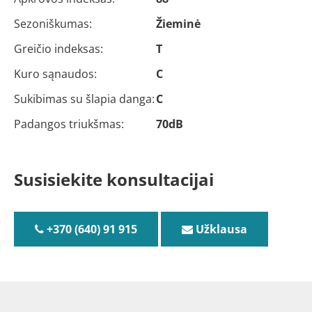
Sezoniškumas:
Žieminė
Greičio indeksas:
T
Kuro sąnaudos:
C
Sukibimas su šlapia danga:
C
Padangos triukšmas:
70dB
Susisiekite konsultacijai
+370 (640) 91 915
Užklausa