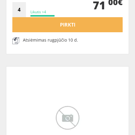
00€
71
Likutis >4
PIRKTI
Atsiėmimas rugpjūčio 10 d.