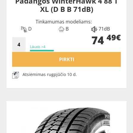
Padangos WinterHawk 4 88 T
XL (D B B 71dB)
Tinkamumas modeliams:
D
B
71dB
49€
74
Likutis >4
PIRKTI
Atsiėmimas rugpjūčio 10 d.