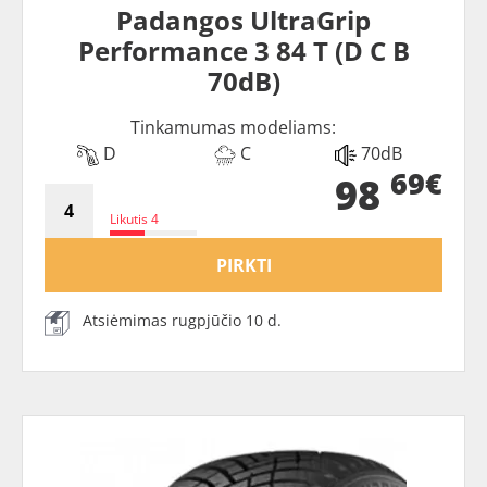
Padangos UltraGrip
Performance 3 84 T (D C B
70dB)
Tinkamumas modeliams:
D
C
70dB
69€
98
Likutis 4
PIRKTI
Atsiėmimas rugpjūčio 10 d.