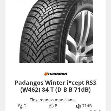
Padangos Winter i*cept RS3
(W462) 84 T (D B B 71dB)
Tinkamumas modeliams:
D
B
71dB