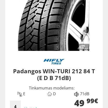
Padangos WIN-TURI 212 84 T
(E D B 71dB)
Tinkamumas modeliams:
E
D
71dB
99€
49