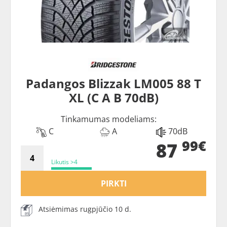
Padangos Blizzak LM005 88 T
XL (C A B 70dB)
Tinkamumas modeliams:
C
A
70dB
99€
87
Likutis >4
PIRKTI
Atsiėmimas rugpjūčio 10 d.