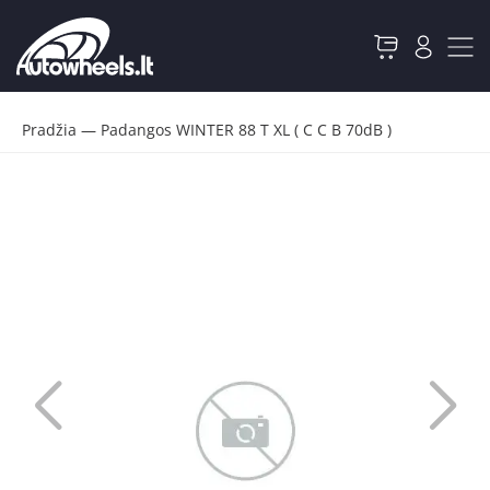
Pradžia
—
Padangos WINTER 88 T XL ( C C B 70dB )