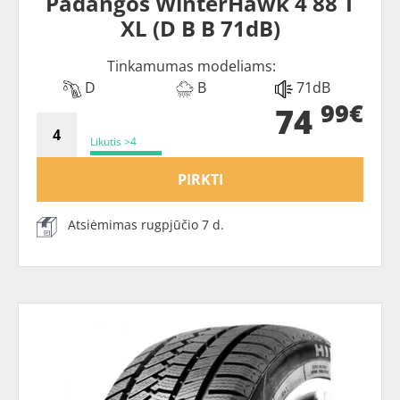
Padangos WinterHawk 4 88 T
XL (D B B 71dB)
Tinkamumas modeliams:
D
B
71dB
99€
74
Likutis >4
PIRKTI
Atsiėmimas rugpjūčio 7 d.