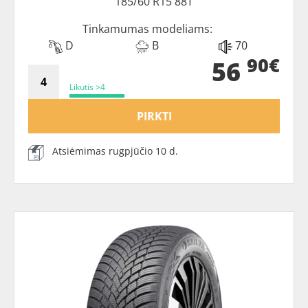
185/60 R15 88T
Tinkamumas modeliams:
D
B
70
90€
56
Likutis >4
PIRKTI
Atsiėmimas rugpjūčio 10 d.