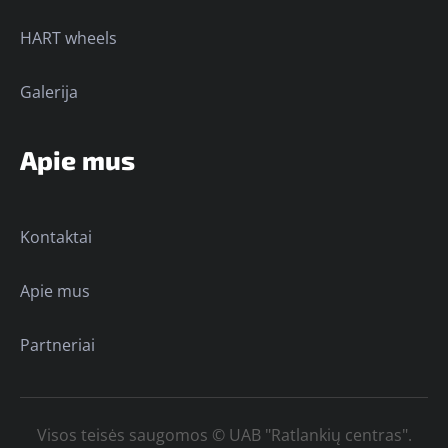
HART wheels
Galerija
Apie mus
Kontaktai
Apie mus
Partneriai
Visos teisės saugomos © UAB "Ratlankių centras".