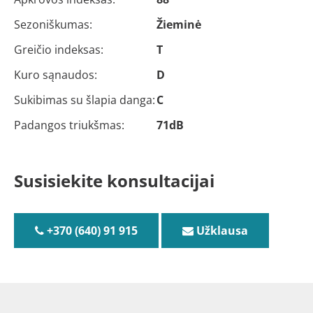
Sezoniškumas:
Žieminė
Greičio indeksas:
T
Kuro sąnaudos:
D
Sukibimas su šlapia danga:
C
Padangos triukšmas:
71dB
Susisiekite konsultacijai
+370 (640) 91 915
Užklausa