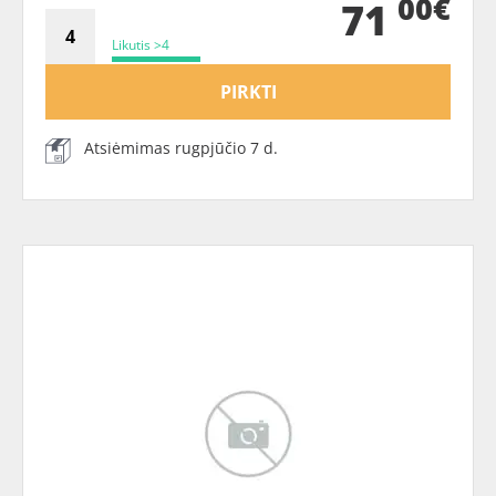
00€
71
Likutis >4
PIRKTI
Atsiėmimas rugpjūčio 7 d.