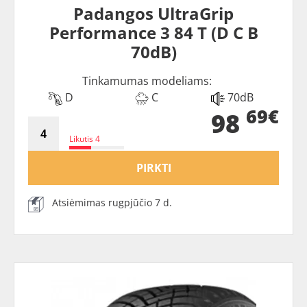
Padangos UltraGrip
Performance 3 84 T (D C B
70dB)
Tinkamumas modeliams:
D
C
70dB
69€
98
Likutis 4
PIRKTI
Atsiėmimas rugpjūčio 7 d.