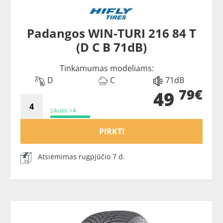
Padangos WIN-TURI 216 84 T
(D C B 71dB)
Tinkamumas modeliams:
D
C
71dB
79€
49
Likutis >4
PIRKTI
Atsiėmimas rugpjūčio 7 d.