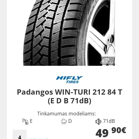
Padangos WIN-TURI 212 84 T
(E D B 71dB)
Tinkamumas modeliams:
E
D
71dB
90€
49