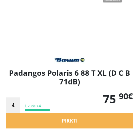
Padangos Polaris 6 88 T XL (D C B
71dB)
90€
75
Likutis >4
PIRKTI