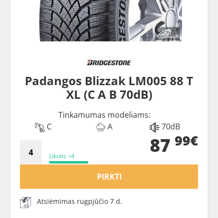
Padangos Blizzak LM005 88 T
XL (C A B 70dB)
Tinkamumas modeliams:
C
A
70dB
99€
87
Likutis >4
PIRKTI
Atsiėmimas rugpjūčio 7 d.