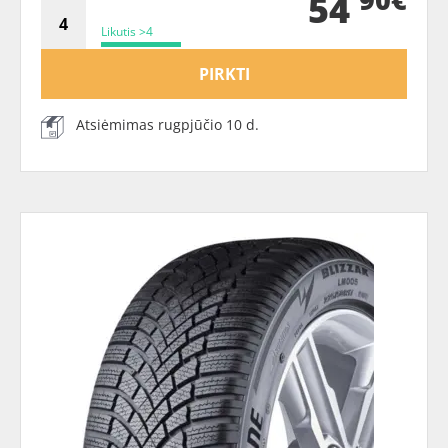
54
Likutis >4
PIRKTI
Atsiėmimas rugpjūčio 10 d.