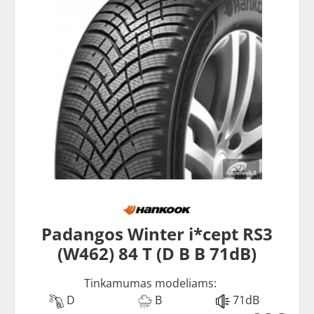
Padangos Winter i*cept RS3
(W462) 84 T (D B B 71dB)
Tinkamumas modeliams:
D
B
71dB