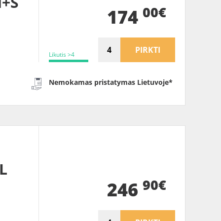
M+S
00€
174
PIRKTI
Likutis >4
Nemokamas pristatymas Lietuvoje*
L
90€
246