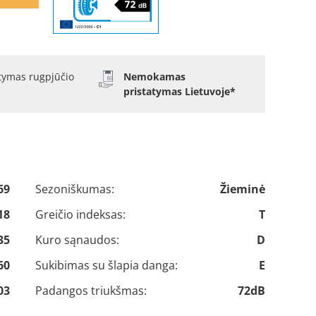
atymas rugpjūčio
Nemokamas
pristatymas Lietuvoje*
69
Sezoniškumas:
Žieminė
18
Greičio indeksas:
T
35
Kuro sąnaudos:
D
60
Sukibimas su šlapia danga:
E
03
Padangos triukšmas:
72dB