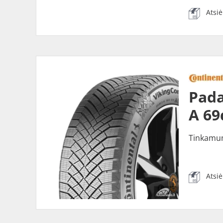
Atsi
Pada
A 69
Tinkamu
Atsi