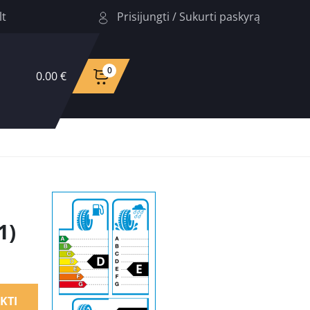
Prisijungti
/
Sukurti paskyrą
lt
0
0.00 €
1)
KTI