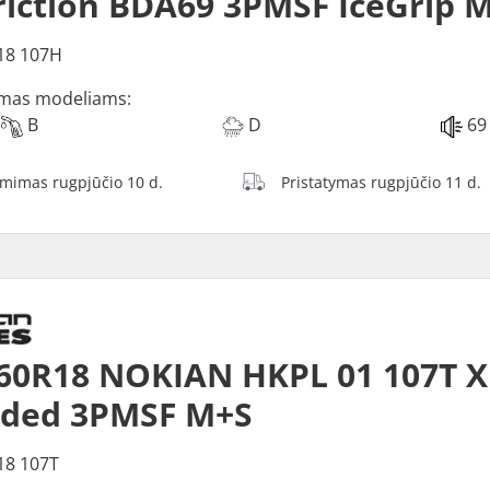
riction BDA69 3PMSF IceGrip 
18 107H
mas modeliams:
B
D
69
ėmimas rugpjūčio 10 d.
Pristatymas rugpjūčio 11 d.
60R18 NOKIAN HKPL 01 107T X
dded 3PMSF M+S
18 107T