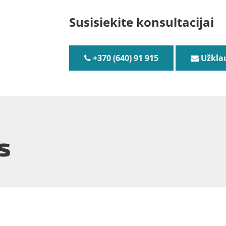
Susisiekite konsultacijai
+370 (640) 91 915
Užkla
s