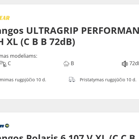
angos ULTRAGRIP PERFORMAN
H XL (C B B 72dB)
mas modeliams:
C
B
72d
ėmimas rugpjūčio 10 d.
Pristatymas rugpjūčio 10 d.
ngos Polaris 6 107 V XL (C C B