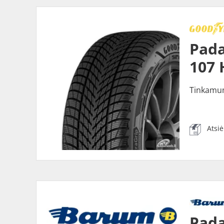
Pad
107 
Tinkamu
Atsi
Pada