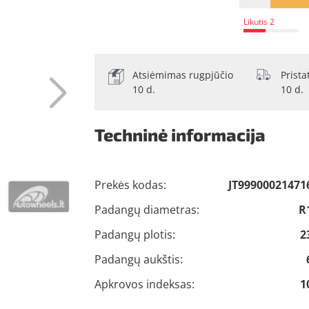
Likutis 2
Atsiėmimas rugpjūčio
Prist
10 d.
10 d.
Techninė informacija
Prekės kodas:
JT99900021471
Padangų diametras:
R
Padangų plotis:
2
Padangų aukštis:
Apkrovos indeksas:
1