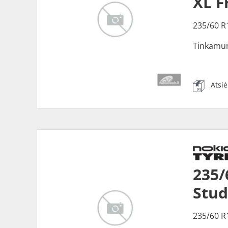
XL F
235/60 R
Tinkamu
Atsi
235/
Stu
235/60 R