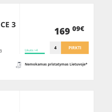
CE 3
09€
169
PIRKTI
Likutis >4
B
Nemokamas pristatymas Lietuvoje*