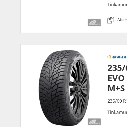
Tinkamu
Atsi
235/
EVO 
M+S
235/60 R
Tinkamu