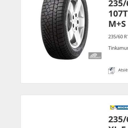
235/
107T
M+S
235/60 R
Tinkamu
Atsi
235/