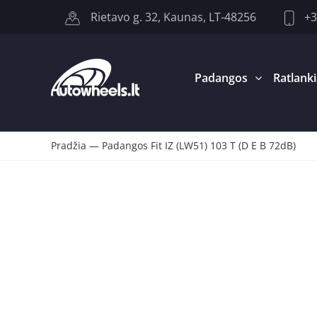
+3
Rietavo g. 32, Kaunas, LT-48256
Padangos
Ratlanki
Pradžia
—
Padangos Fit IZ (LW51) 103 T (D E B 72dB)