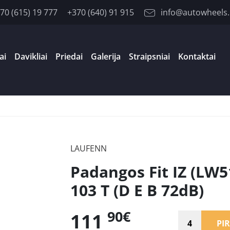
70 (615) 19 777
+370 (640) 91 915
info@autowheels.
ai
Davikliai
Priedai
Galerija
Straipsniai
Kontaktai
LAUFENN
Padangos Fit IZ (LW5
103 T (D E B 72dB)
90€
111
PIR