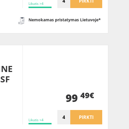
PIRKTI
Likutis >4
Nemokamas pristatymas Lietuvoje*
INE
MSF
49€
99
PIRKTI
Likutis >4