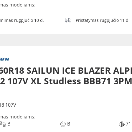
mas modeliams:
ėmimas rugpjūčio 10 d.
Pristatymas rugpjūčio 11 d.
60R18 SAILUN ICE BLAZER ALP
2 107V XL Studless BBB71 3P
18 107V
mas modeliams:
B
B
71