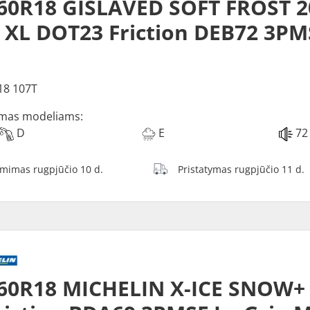
60R18 GISLAVED SOFT FROST 2
 XL DOT23 Friction DEB72 3PM
18 107T
mas modeliams:
D
E
72
ėmimas rugpjūčio 10 d.
Pristatymas rugpjūčio 11 d.
60R18 MICHELIN X-ICE SNOW+