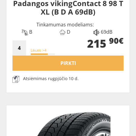
Padangos vikingContact 8 98 T
XL (B D A 69dB)
Tinkamumas modeliams:
B
D
69dB
90€
215
Likutis >4
PIRKTI
Atsiėmimas rugpjūčio 10 d.