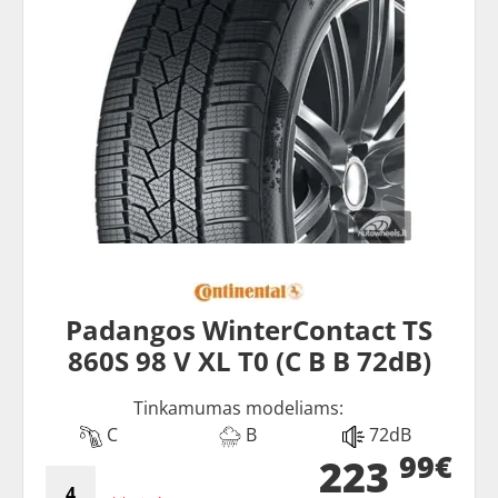
Padangos WinterContact TS
860S 98 V XL T0 (C B B 72dB)
Tinkamumas modeliams:
C
B
72dB
99€
223