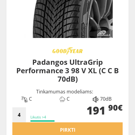
Padangos UltraGrip
Performance 3 98 V XL (C C B
70dB)
Tinkamumas modeliams:
C
C
70dB
90€
191
Likutis >4
PIRKTI