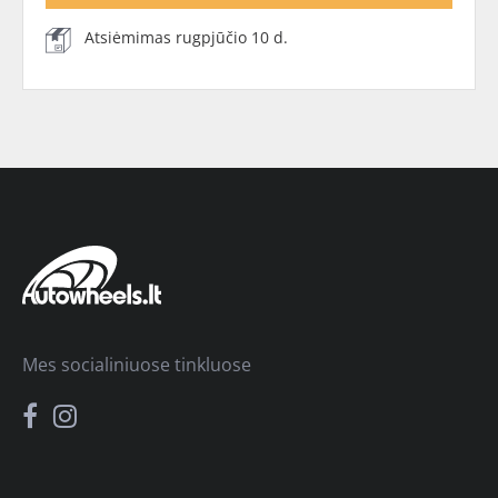
Atsiėmimas rugpjūčio 10 d.
Mes socialiniuose tinkluose