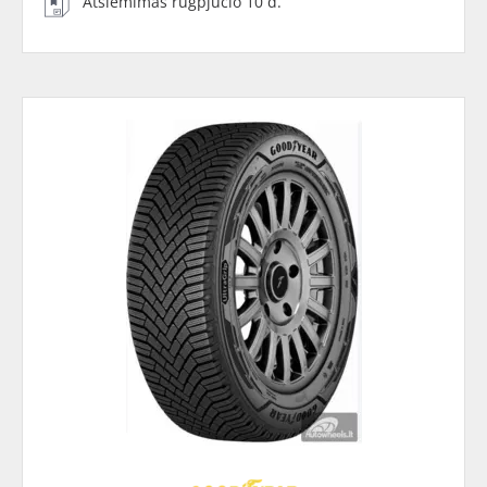
Atsiėmimas rugpjūčio 10 d.