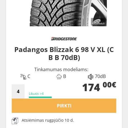
Padangos Blizzak 6 98 V XL (C
B B 70dB)
Tinkamumas modeliams:
C
B
70dB
00€
174
Likutis >4
PIRKTI
Atsiėmimas rugpjūčio 10 d.