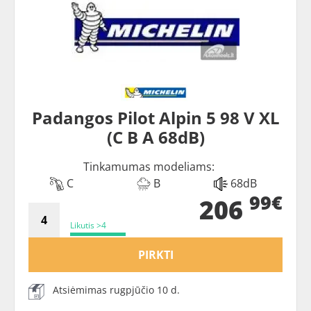
Padangos Pilot Alpin 5 98 V XL
(C B A 68dB)
Tinkamumas modeliams:
C
B
68dB
99€
206
Likutis >4
PIRKTI
Atsiėmimas rugpjūčio 10 d.