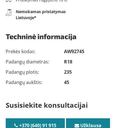
Nemokamas pristatymas
Lietuvoje*
Techninė informacija
Prekės kodas:
AW92745
Padangų diametras:
R18
Padangų plotis:
235
Padangų aukštis:
45
Susisiekite konsultacijai
+370 (640) 91 915
Užklausa