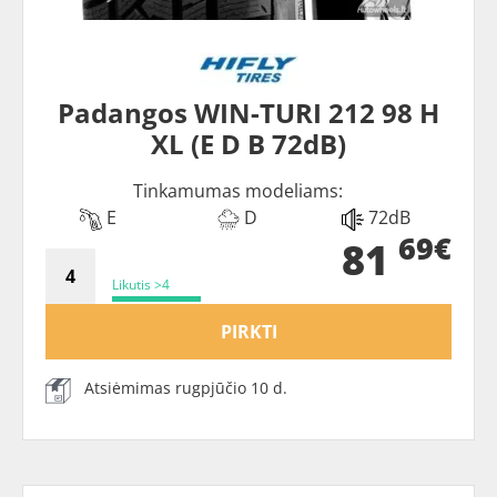
Padangos WIN-TURI 212 98 H
XL (E D B 72dB)
Tinkamumas modeliams:
E
D
72dB
69€
81
Likutis >4
PIRKTI
Atsiėmimas rugpjūčio 10 d.