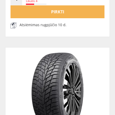
Likutis 4
PIRKTI
Atsiėmimas rugpjūčio 10 d.