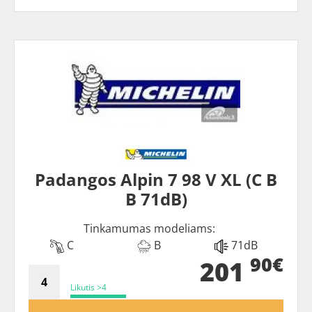
Padangos Alpin 7 98 V XL (C B
B 71dB)
Tinkamumas modeliams:
C
B
71dB
90€
201
Likutis >4