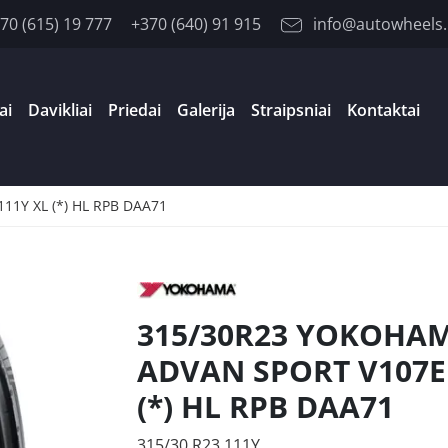
70 (615) 19 777
+370 (640) 91 915
info@autowheels.
ai
Davikliai
Priedai
Galerija
Straipsniai
Kontaktai
1Y XL (*) HL RPB DAA71
315/30R23 YOKOHA
ADVAN SPORT V107E 
(*) HL RPB DAA71
315/30 R23 111Y