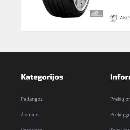
Atsi
Kategorijos
Infor
Padangos
Prekių p
Žieminės
Prekių g