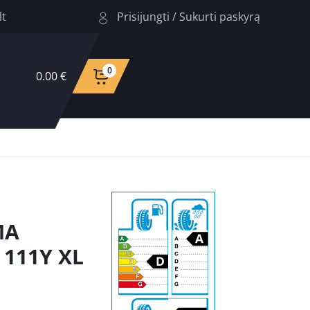
Prisijungti
/
Sukurti paskyrą
lt
0
0.00 €
MA
111Y XL