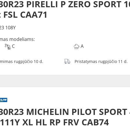
30R23 PIRELLI P ZERO SPORT 1
t FSL CAA71
23 108Y
mas modeliams:
C
A
ėmimas rugpjūčio 10 d.
Pristatymas rugpjūčio 11 d.
30R23 MICHELIN PILOT SPORT 
111Y XL HL RP FRV CAB74