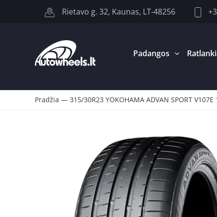
+3
Rietavo g. 32, Kaunas, LT-48256
Padangos
Ratlanki
Pradžia
—
315/30R23 YOKOHAMA ADVAN SPORT V107E 11