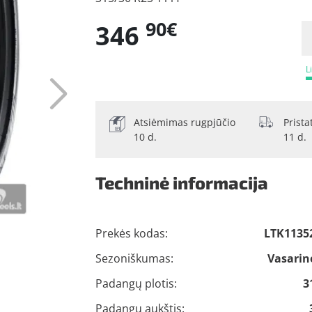
90€
346
L
Atsiėmimas rugpjūčio
Prist
10 d.
11 d.
Techninė informacija
Prekės kodas:
LTK1135
Sezoniškumas:
Vasarin
Padangų plotis:
3
Padangų aukštis: