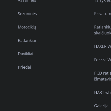
Vasarinės
Taisyklės
Sezoninės
Privatum
Motociklų
Ratlanki
skaičiuok
Ratlankiai
HAXER W
Davikliai
Forzza W
Priedai
PCD ratl
išmatavi
HART wh
Galerija