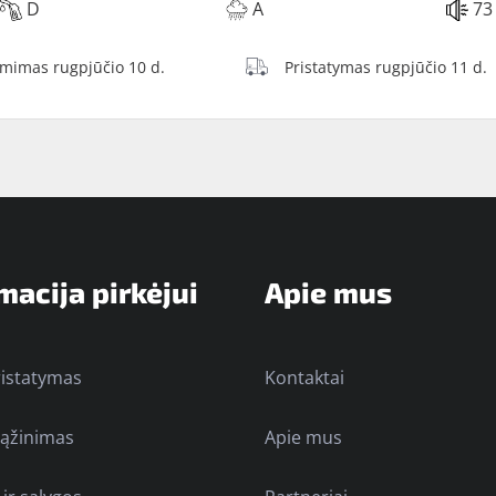
D
A
73
ėmimas rugpjūčio 10 d.
Pristatymas rugpjūčio 11 d.
macija pirkėjui
Apie mus
ristatymas
Kontaktai
rąžinimas
Apie mus