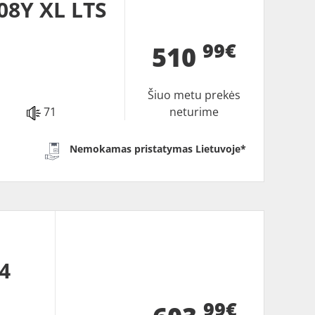
08Y XL LTS
99€
510
Šiuo metu prekės
71
neturime
Nemokamas pristatymas Lietuvoje*
4
99€