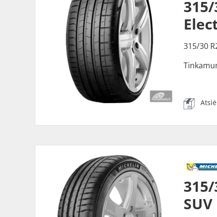
315/
Elec
315/30 R
Tinkamu
Atsi
315/
SUV 