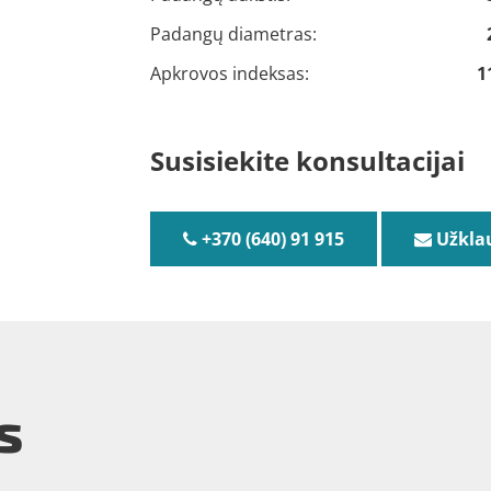
Padangų diametras:
Apkrovos indeksas:
1
Susisiekite konsultacijai
+370 (640) 91 915
Užkla
s