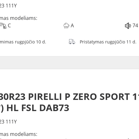
23 111Y
mas modeliams:
C
A
74
ėmimas rugpjūčio 10 d.
Pristatymas rugpjūčio 11 d.
30R23 PIRELLI P ZERO SPORT 1
*) HL FSL DAB73
23 111Y
mas modeliams: