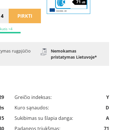
PIRKTI
ikutis >4
atymas rugpjūčio
Nemokamas
pristatymas Lietuvoje*
29
Greičio indeksas:
Y
ės
Kuro sąnaudos:
D
15
Sukibimas su šlapia danga:
A
30
Padangos triukšmas:
71