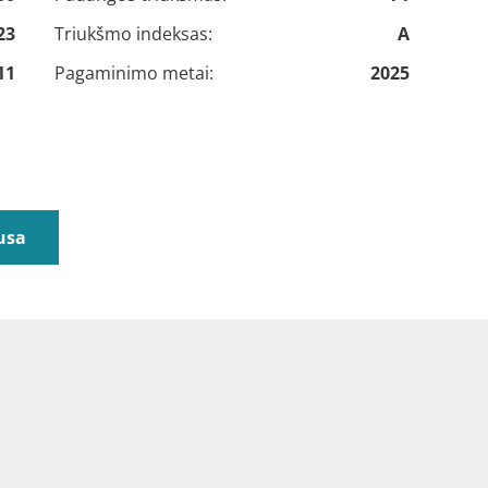
23
Triukšmo indeksas:
A
11
Pagaminimo metai:
2025
usa