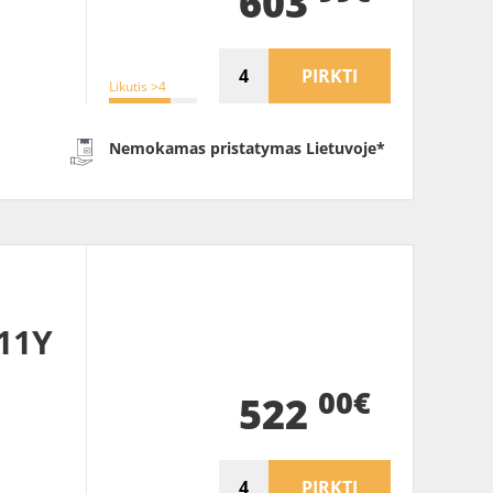
603
PIRKTI
Likutis >4
Nemokamas pristatymas Lietuvoje*
11Y
00€
522
PIRKTI