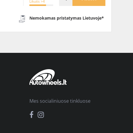
Likutis >4
Nemokamas pristatymas Lietuvoje*
Mes socialiniuose tinkluose