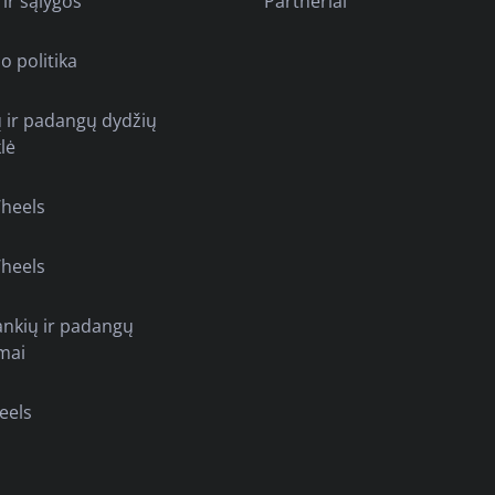
 ir sąlygos
Partneriai
o politika
ų ir padangų dydžių
lė
heels
heels
ankių ir padangų
mai
eels