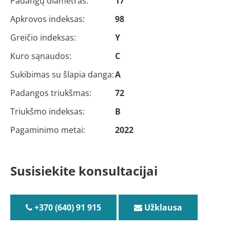
Padangų diametras:
17
Apkrovos indeksas:
98
Greičio indeksas:
Y
Kuro sąnaudos:
C
Sukibimas su šlapia danga:
A
Padangos triukšmas:
72
Triukšmo indeksas:
B
Pagaminimo metai:
2022
Susisiekite konsultacijai
+370 (640) 91 915
Užklausa