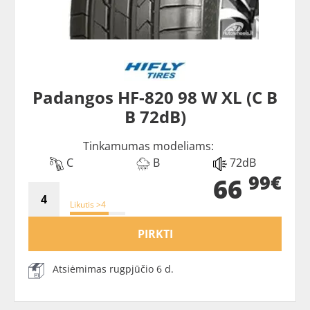
Padangos HF-820 98 W XL (C B
B 72dB)
Tinkamumas modeliams:
C
B
72dB
99€
66
Likutis >4
PIRKTI
Atsiėmimas rugpjūčio 6 d.