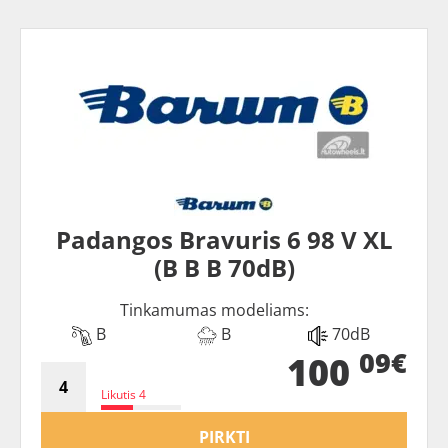
Padangos Bravuris 6 98 V XL
(B B B 70dB)
Tinkamumas modeliams:
B
B
70dB
09€
100
Likutis 4
PIRKTI