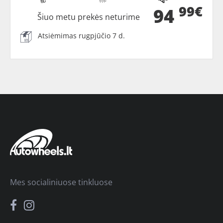
99€
94
Šiuo metu prekės neturime
Atsiėmimas rugpjūčio 7 d.
Mes socialiniuose tinkluose