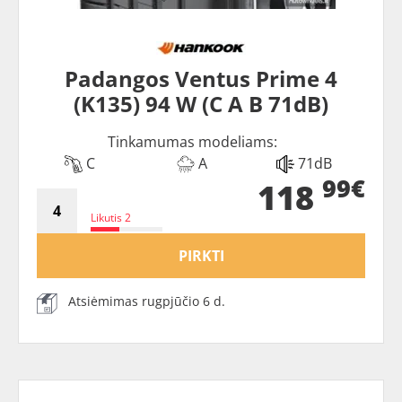
Padangos Ventus Prime 4
(K135) 94 W (C A B 71dB)
Tinkamumas modeliams:
C
A
71dB
99€
118
Likutis 2
PIRKTI
Atsiėmimas rugpjūčio 6 d.