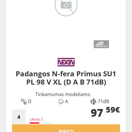
Padangos N-fera Primus SU1
PL 98 V XL (D A B 71dB)
Tinkamumas modeliams:
D
A
71dB
59€
97
Likutis 2
PIRKTI