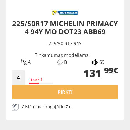
225/50R17 MICHELIN PRIMACY
4 94Y MO DOT23 ABB69
225/50 R17 94Y
Tinkamumas modeliams:
A
B
69
99€
131
Likutis 4
PIRKTI
Atsiėmimas rugpjūčio 7 d.