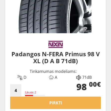
Padangos N-FERA Primus 98 V
XL (D A B 71dB)
Tinkamumas modeliams:
D
A
71dB
00€
98
Likutis 2
PIRKTI