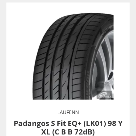
LAUFENN
Padangos S Fit EQ+ (LK01) 98 Y
XL (C B B 72dB)