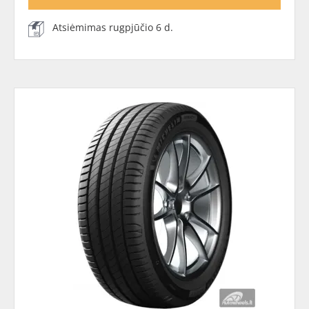
Atsiėmimas rugpjūčio 6 d.