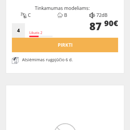
Tinkamumas modeliams:
C
B
72dB
90€
87
Likutis 2
PIRKTI
Atsiėmimas rugpjūčio 6 d.