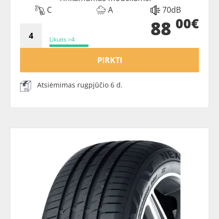
C
A
70dB
00€
88
Likutis >4
PIRKTI
Atsiėmimas rugpjūčio 6 d.