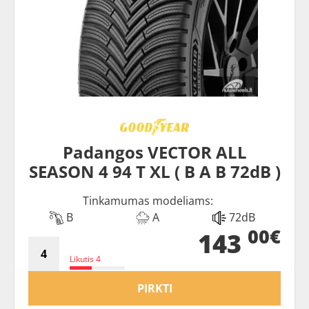
Padangos VECTOR ALL
SEASON 4 94 T XL ( B A B 72dB )
Tinkamumas modeliams:
B
A
72dB
00€
143
Likutis 4
PIRKTI