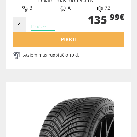
Tinkamumas modeliams:
B
A
72
99€
135
Likutis >4
PIRKTI
Atsiėmimas rugpjūčio 10 d.