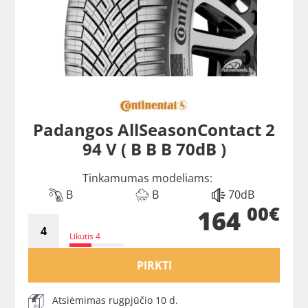
Padangos AllSeasonContact 2
94 V ( B B B 70dB )
Tinkamumas modeliams:
B
B
70dB
00€
164
Likutis 4
PIRKTI
Atsiėmimas rugpjūčio 10 d.