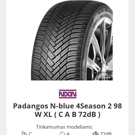
Padangos N-blue 4Season 2 98
W XL ( C A B 72dB )
Tinkamumas modeliams:
C
A
72dB