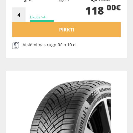
00€
118
Likutis >4
PIRKTI
Atsiėmimas rugpjūčio 10 d.