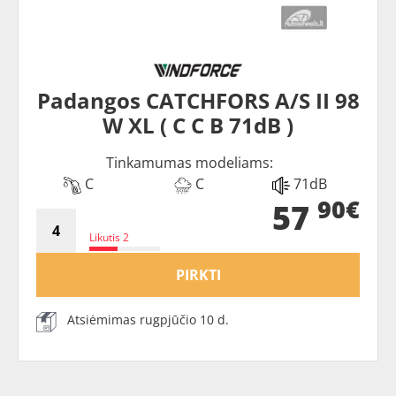
Padangos CATCHFORS A/S II 98
W XL ( C C B 71dB )
Tinkamumas modeliams:
C
C
71dB
90€
57
Likutis 2
PIRKTI
Atsiėmimas rugpjūčio 10 d.