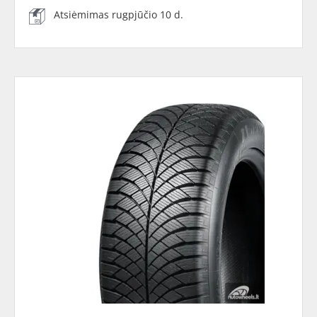
Atsiėmimas rugpjūčio 10 d.