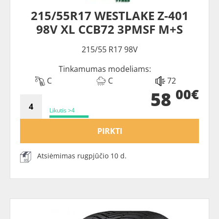
215/55R17 WESTLAKE Z-401
98V XL CCB72 3PMSF M+S
215/55 R17 98V
Tinkamumas modeliams:
C
C
72
00€
58
Likutis >4
PIRKTI
Atsiėmimas rugpjūčio 10 d.