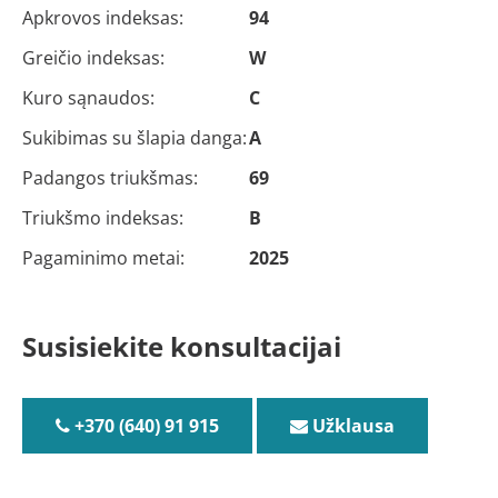
Apkrovos indeksas:
94
Greičio indeksas:
W
Kuro sąnaudos:
C
Sukibimas su šlapia danga:
A
Padangos triukšmas:
69
Triukšmo indeksas:
B
Pagaminimo metai:
2025
Susisiekite konsultacijai
+370 (640) 91 915
Užklausa