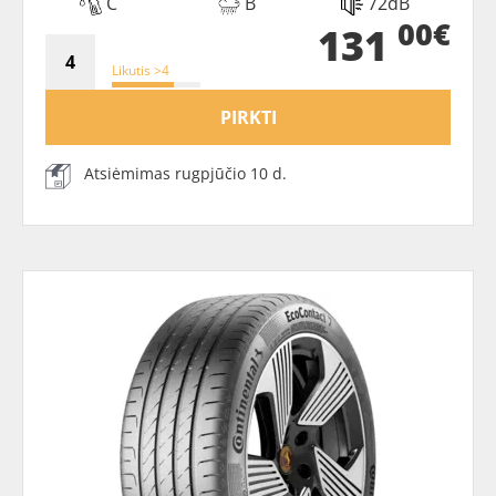
C
B
72dB
00€
131
Likutis >4
PIRKTI
Atsiėmimas rugpjūčio 10 d.