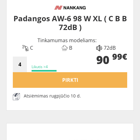
Padangos AW-6 98 W XL ( C B B
72dB )
Tinkamumas modeliams:
C
B
72dB
99€
90
Likutis >4
PIRKTI
Atsiėmimas rugpjūčio 10 d.