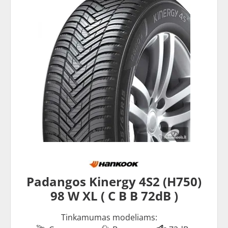
Padangos Kinergy 4S2 (H750)
98 W XL ( C B B 72dB )
Tinkamumas modeliams: