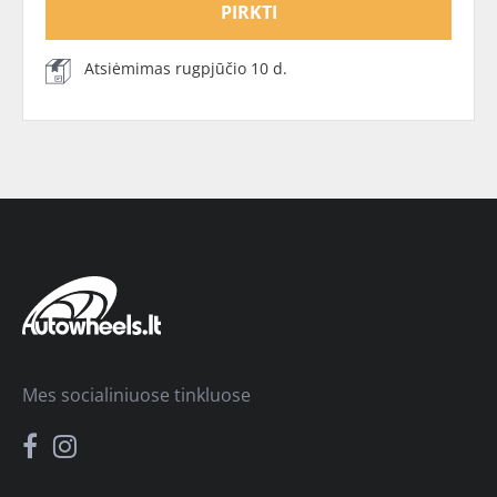
PIRKTI
Atsiėmimas rugpjūčio 10 d.
Mes socialiniuose tinkluose