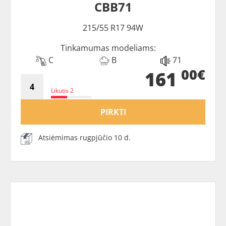
CBB71
215/55 R17 94W
Tinkamumas modeliams:
C
B
71
00€
161
Likutis 2
PIRKTI
Atsiėmimas rugpjūčio 10 d.