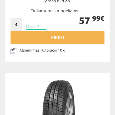
185/65 R14 86T
Tinkamumas modeliams:
99€
57
Likutis >4
PIRKTI
Atsiėmimas rugpjūčio 10 d.