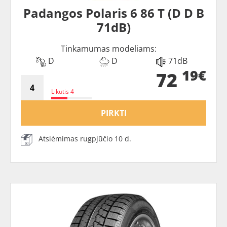
Padangos Polaris 6 86 T (D D B
71dB)
Tinkamumas modeliams:
D
D
71dB
19€
72
Likutis 4
PIRKTI
Atsiėmimas rugpjūčio 10 d.