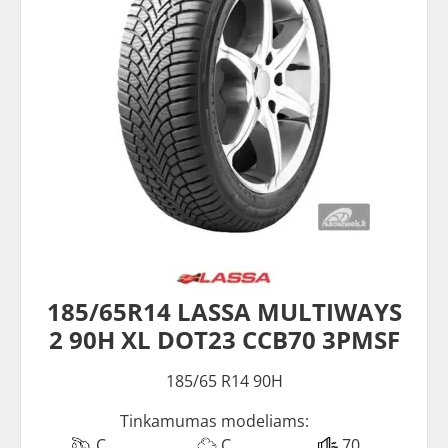
185/65R14 LASSA MULTIWAYS
2 90H XL DOT23 CCB70 3PMSF
185/65 R14 90H
Tinkamumas modeliams:
C
C
70