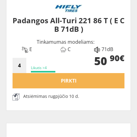
Padangos All-Turi 221 86 T ( E C
B 71dB )
Tinkamumas modeliams:
E
C
71dB
90€
50
Likutis >4
PIRKTI
Atsiėmimas rugpjūčio 10 d.