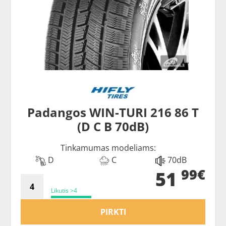
Padangos WIN-TURI 216 86 T
(D C B 70dB)
Tinkamumas modeliams:
D
C
70dB
99€
51
Likutis >4
PIRKTI