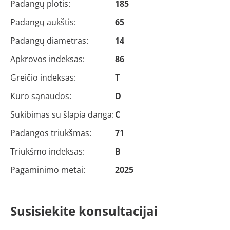
Padangų plotis:
185
Padangų aukštis:
65
Padangų diametras:
14
Apkrovos indeksas:
86
Greičio indeksas:
T
Kuro sąnaudos:
D
Sukibimas su šlapia danga:
C
Padangos triukšmas:
71
Triukšmo indeksas:
B
Pagaminimo metai:
2025
Susisiekite konsultacijai