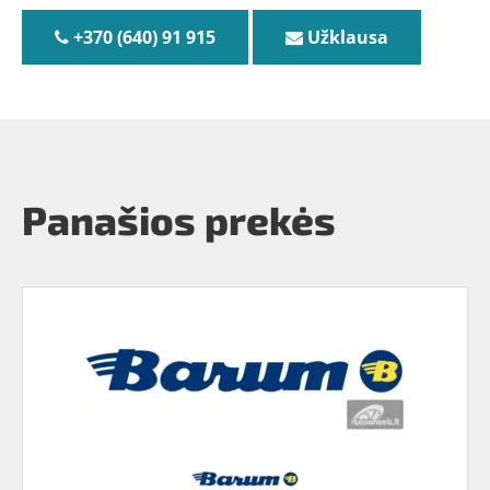
+370 (640) 91 915
Užklausa
Panašios prekės