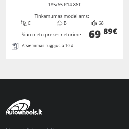
185/65 R14 86T
Tinkamumas modeliams:
C
B
68
89€
69
Šiuo metu prekės neturime
Atsiėmimas rugpjūčio 10 d.