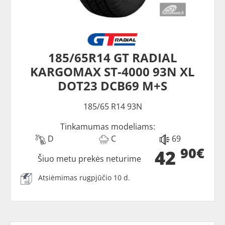
185/65R14 GT RADIAL
KARGOMAX ST-4000 93N XL
DOT23 DCB69 M+S
185/65 R14 93N
Tinkamumas modeliams:
D
C
69
90€
42
Šiuo metu prekės neturime
Atsiėmimas rugpjūčio 10 d.