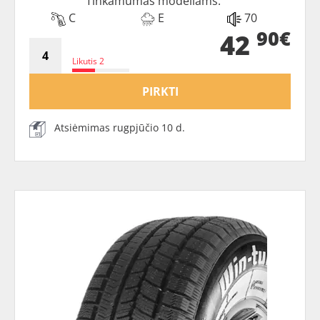
Tinkamumas modeliams:
C
E
70
90€
42
Likutis 2
PIRKTI
Atsiėmimas rugpjūčio 10 d.