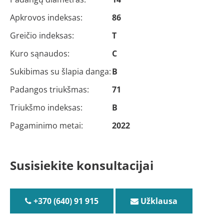
Apkrovos indeksas:
86
Greičio indeksas:
T
Kuro sąnaudos:
C
Sukibimas su šlapia danga:
B
Padangos triukšmas:
71
Triukšmo indeksas:
B
Pagaminimo metai:
2022
Susisiekite konsultacijai
+370 (640) 91 915
Užklausa