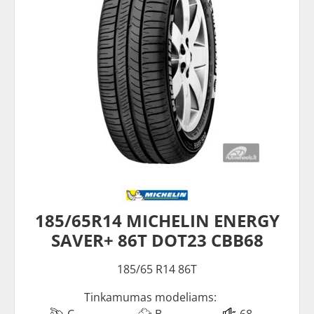
185/65R14 MICHELIN ENERGY
SAVER+ 86T DOT23 CBB68
185/65 R14 86T
Tinkamumas modeliams:
C
B
68