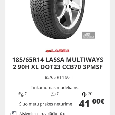
185/65R14 LASSA MULTIWAYS
2 90H XL DOT23 CCB70 3PMSF
185/65 R14 90H
Tinkamumas modeliams:
C
C
70
00€
41
Šiuo metu prekės neturime
Atsiėmimas rugpjūčio 10 d.