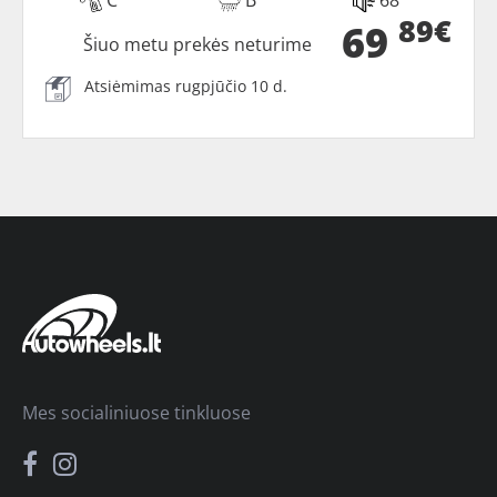
89€
69
Šiuo metu prekės neturime
Atsiėmimas rugpjūčio 10 d.
Mes socialiniuose tinkluose