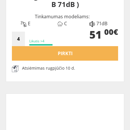
B 71dB )
Tinkamumas modeliams:
E
C
71dB
00€
51
Likutis >4
PIRKTI
Atsiėmimas rugpjūčio 10 d.