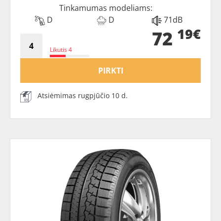
Tinkamumas modeliams:
D
D
71dB
19€
72
Likutis 4
PIRKTI
Atsiėmimas rugpjūčio 10 d.