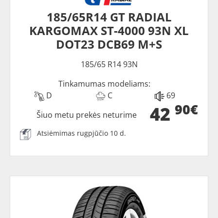
185/65R14 GT RADIAL
KARGOMAX ST-4000 93N XL
DOT23 DCB69 M+S
185/65 R14 93N
Tinkamumas modeliams:
D
C
69
90€
42
Šiuo metu prekės neturime
Atsiėmimas rugpjūčio 10 d.