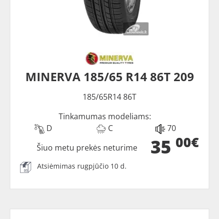
MINERVA 185/65 R14 86T 209
185/65R14 86T
Tinkamumas modeliams:
D
C
70
00€
35
Šiuo metu prekės neturime
Atsiėmimas rugpjūčio 10 d.