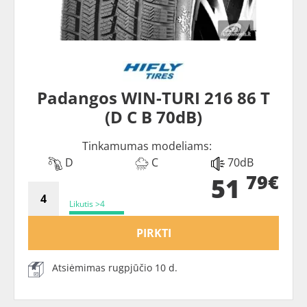
Padangos WIN-TURI 216 86 T
(D C B 70dB)
Tinkamumas modeliams:
D
C
70dB
79€
51
Likutis >4
PIRKTI
Atsiėmimas rugpjūčio 10 d.