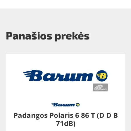
Panašios prekės
Padangos Polaris 6 86 T (D D B
71dB)