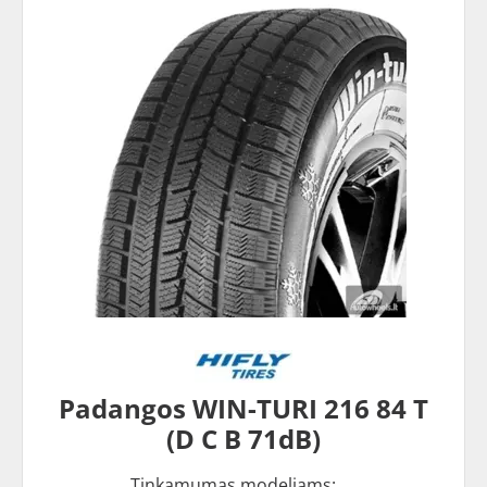
Padangos WIN-TURI 216 84 T
(D C B 71dB)
Tinkamumas modeliams: