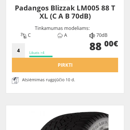
Padangos Blizzak LM005 88 T
XL (C A B 70dB)
Tinkamumas modeliams:
C
A
70dB
00€
88
Likutis >4
PIRKTI
Atsiėmimas rugpjūčio 10 d.