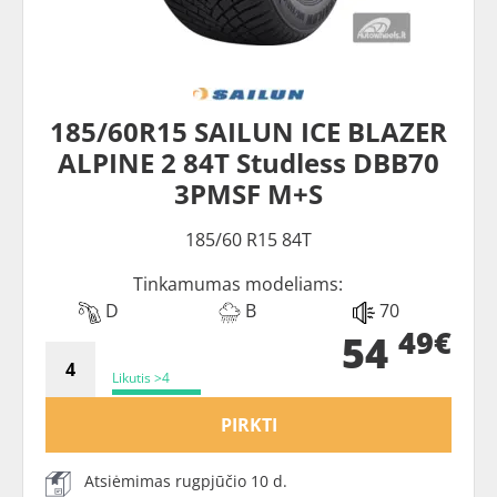
185/60R15 SAILUN ICE BLAZER
ALPINE 2 84T Studless DBB70
3PMSF M+S
185/60 R15 84T
Tinkamumas modeliams:
D
B
70
49€
54
Likutis >4
PIRKTI
Atsiėmimas rugpjūčio 10 d.