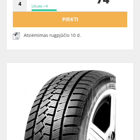
Likutis >4
PIRKTI
Atsiėmimas rugpjūčio 10 d.