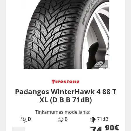
Padangos WinterHawk 4 88 T
XL (D B B 71dB)
Tinkamumas modeliams:
D
B
71dB
90€
74