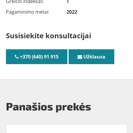
Greičio indeksas:
T
Pagaminimo metai:
2022
Susisiekite konsultacijai
+370 (640) 91 915
Užklausa
Panašios prekės