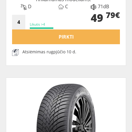
D
C
71dB
79€
49
Likutis >4
PIRKTI
Atsiėmimas rugpjūčio 10 d.