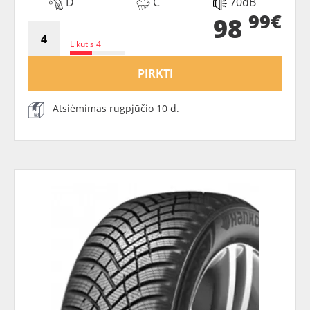
D
C
70dB
99€
98
Likutis 4
PIRKTI
Atsiėmimas rugpjūčio 10 d.