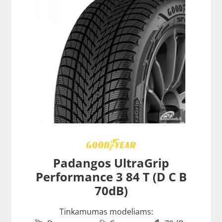
Padangos UltraGrip
Performance 3 84 T (D C B
70dB)
Tinkamumas modeliams: