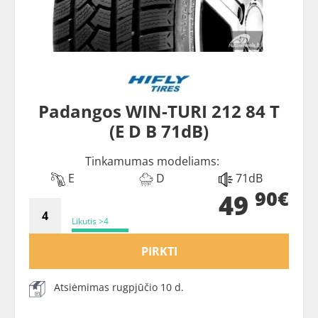
Padangos WIN-TURI 212 84 T
(E D B 71dB)
Tinkamumas modeliams:
E
D
71dB
90€
49
Likutis >4
PIRKTI
Atsiėmimas rugpjūčio 10 d.