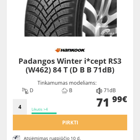
Padangos Winter i*cept RS3
(W462) 84 T (D B B 71dB)
Tinkamumas modeliams:
D
B
71dB
99€
71
Likutis >4
PIRKTI
Atsiėmimas rugpjūčio 10 d.