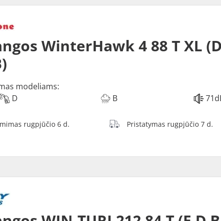
ngos WinterHawk 4 88 T XL (D
)
mas modeliams:
D
B
71d
ėmimas rugpjūčio 6 d.
Pristatymas rugpjūčio 7 d.
ngos WIN-TURI 212 84 T (E D B