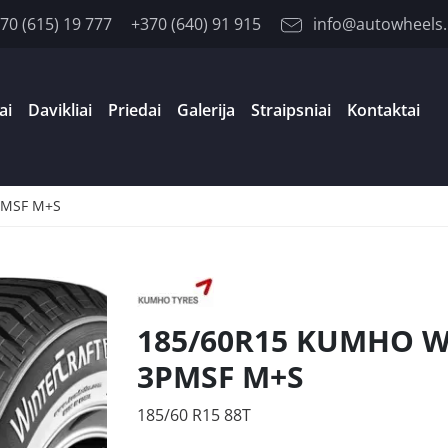
70 (615) 19 777
+370 (640) 91 915
info@autowheels.
ai
Davikliai
Priedai
Galerija
Straipsniai
Kontaktai
PMSF M+S
185/60R15 KUMHO WI
3PMSF M+S
185/60 R15 88T