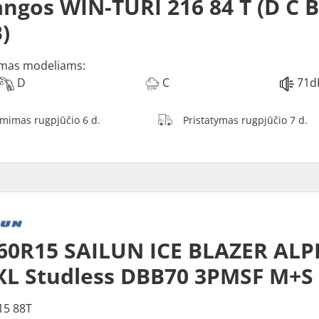
ngos WIN-TURI 216 84 T (D C 
)
mas modeliams:
D
C
71d
ėmimas rugpjūčio 6 d.
Pristatymas rugpjūčio 7 d.
60R15 SAILUN ICE BLAZER ALP
XL Studless DBB70 3PMSF M+S
15 88T