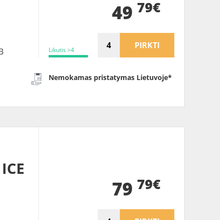
79€
49
PIRKTI
Likutis >4
B
Nemokamas pristatymas Lietuvoje*
ICE
79€
S
79