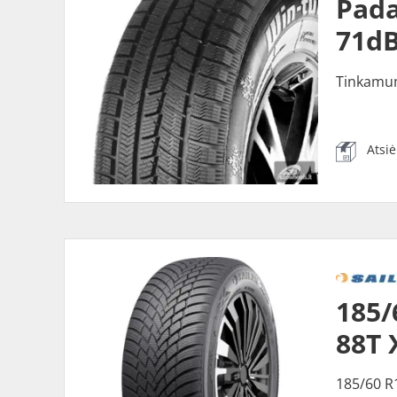
Pada
71dB
Tinkamu
Atsi
185/
88T 
185/60 R