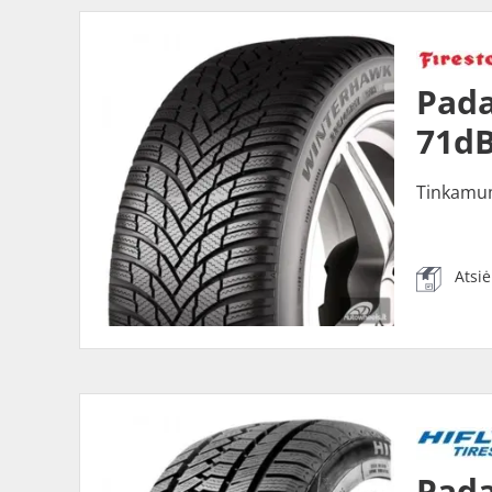
Pada
71dB
Tinkamu
Atsi
Pada