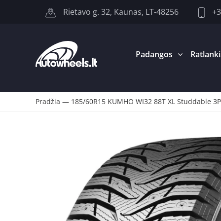
+3
Rietavo g. 32, Kaunas, LT-48256
Padangos
Ratlanki
Pradžia
—
185/60R15 KUMHO WI32 88T XL Studdable 3