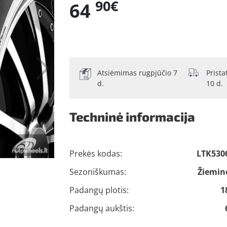
90€
64
Atsiėmimas rugpjūčio 7
Prist
d.
10 d.
Techninė informacija
Prekės kodas:
LTK530
Sezoniškumas:
Žiemin
Padangų plotis:
1
Padangų aukštis: