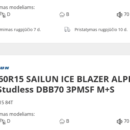
mas modeliams:
D
B
70
ėmimas rugpjūčio 7 d.
Pristatymas rugpjūčio 10 d.
60R15 SAILUN ICE BLAZER ALP
Studless DBB70 3PMSF M+S
15 84T
mas modeliams:
D
B
70