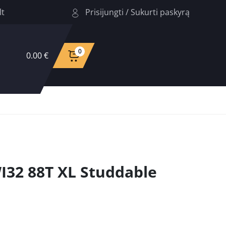
Prisijungti
/
Sukurti paskyrą
lt
0
0.00 €
32 88T XL Studdable