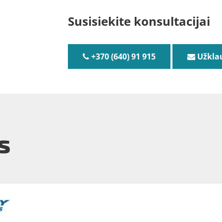
Susisiekite konsultacijai
+370 (640) 91 915
Užkla
s