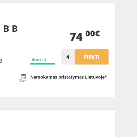
 B B
00€
74
PIRKTI
Likutis >4
B
Nemokamas pristatymas Lietuvoje*