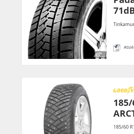
71dB
Tinkamu
Atsi
185/
ARCT
185/60 R