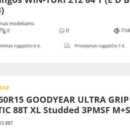
)
mas modeliams:
E
D
71d
ėmimas rugpjūčio 6 d.
Pristatymas rugpjūčio 7 d.
60R15 GOODYEAR ULTRA GRIP 
IC 88T XL Studded 3PMSF M+
15 88T