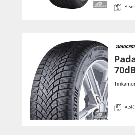
Atsi
Pada
70dB
Tinkamu
Atsi