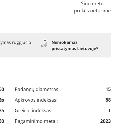
Šiuo metu
prekės neturime
atymas rugpjūčio
Nemokamas
pristatymas Lietuvoje*
60
Padangų diametras:
15
ės
Apkrovos indeksas:
88
85
Greičio indeksas:
T
60
Pagaminimo metai:
2023