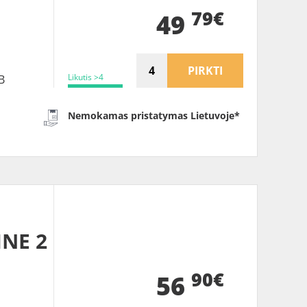
B
79€
49
PIRKTI
Likutis >4
B
Nemokamas pristatymas Lietuvoje*
INE 2
90€
56